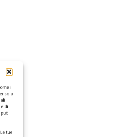
 come i
senso a
ali
e di
o può
 Le tue