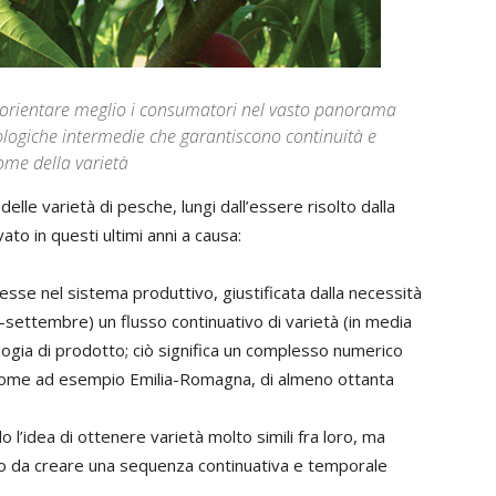
d orientare meglio i consumatori nel vasto panorama
pologiche intermedie che garantiscono continuità e
ome della varietà
elle varietà di pesche, lungi dall’essere risolto dalla
ato in questi ultimi anni a causa:
sse nel sistema produttivo, giustificata dalla necessità
o–settembre) un flusso continuativo di varietà (in media
pologia di prodotto; ciò significa un complesso numerico
, come ad esempio Emilia-Romagna, di almeno ottanta
l’idea di ottenere varietà molto simili fra loro, ma
do da creare una sequenza continuativa e temporale