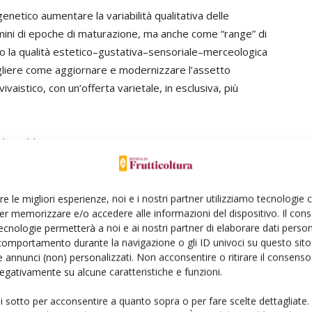
etico aumentare la variabilità qualitativa delle
rmini di epoche di maturazione, ma anche come “range” di
ono la qualità estetico–gustativa–sensoriale–merceologica
cegliere come aggiornare e modernizzare l’assetto
vaistico, con un’offerta varietale, in esclusiva, più
ema dovrebbe consistere in un tempestivo, programmato
ietà non più gradite continuino a riversarsi sui mercati,
e e gradite dai consumatori.
re le migliori esperienze, noi e i nostri partner utilizziamo tecnologie
er memorizzare e/o accedere alle informazioni del dispositivo. Il con
l sistema delle nomenclature commerciali delle varietà,
ecnologie permetterà a noi e ai nostri partner di elaborare dati person
 acquirenti per lo più ignari del “breeding” che le ha
comportamento durante la navigazione o gli ID univoci su questo sito 
di creare troppi segmenti qualitativi (e comunque
 annunci (non) personalizzati. Non acconsentire o ritirare il consens
nella catena di lavorazione dei magazzini (Fideghelli,
 negativamente su alcune caratteristiche e funzioni.
ui sotto per acconsentire a quanto sopra o per fare scelte dettagliate.