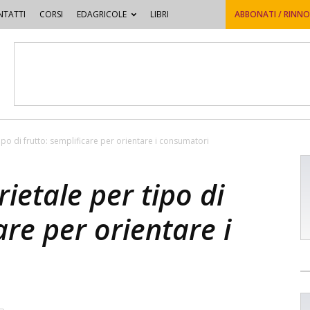
TATTI
CORSI
EDAGRICOLE
LIBRI
ABBONATI / RINN
po di frutto: semplificare per orientare i consumatori
ietale per tipo di
are per orientare i