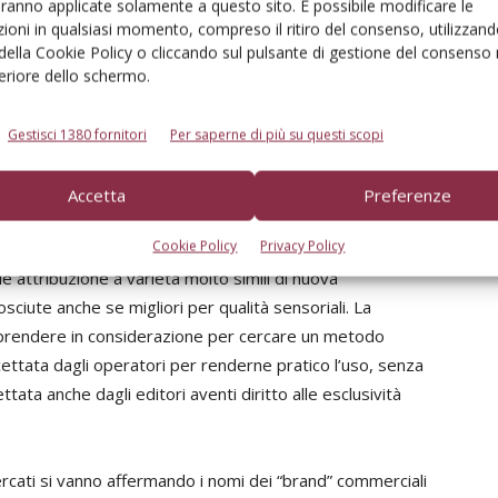
aranno applicate solamente a questo sito. È possibile modificare le
tualmente, nei migliori dei casi, ogni importante
ioni in qualsiasi momento, compreso il ritiro del consenso, utilizzand
 un novero di varietà coltivate piuttosto nutrito (per
 della Cookie Policy o cliccando sul pulsante di gestione del consenso 
 conferenti (per es. alcune centinaia); viene quindi
feriore dello schermo.
ommerciali, tipologiche di prodotto, di più varietà, nel
iesti dalla normativa, con il concreto rischio che il nome
Gestisci 1380 fornitori
Per saperne di più su questi scopi
tituito da altro più noto.
Accetta
Preferenze
e possibili soluzioni, che non possono essere che
Cookie Policy
Privacy Policy
orrebbero utilizzare solo nomi di varietà note e taluni ne
 attribuzione a varietà molto simili di nuova
ciute anche se migliori per qualità sensoriali. La
 da prendere in considerazione per cercare un metodo
ttata dagli operatori per renderne pratico l’uso, senza
ata anche dagli editori aventi diritto alle esclusività
cati si vanno affermando i nomi dei “brand” commerciali