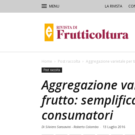
LA RIVISTA
CON
Rivista
di
Frutticoltura
e
Ortofloricoltura
Home
Post raccolta
Aggregazione varietale per ti
Post raccolta
Aggregazione var
frutto: semplific
consumatori
Di Silviero Sansavini - Roberto Colombo
-
13 Luglio 2016