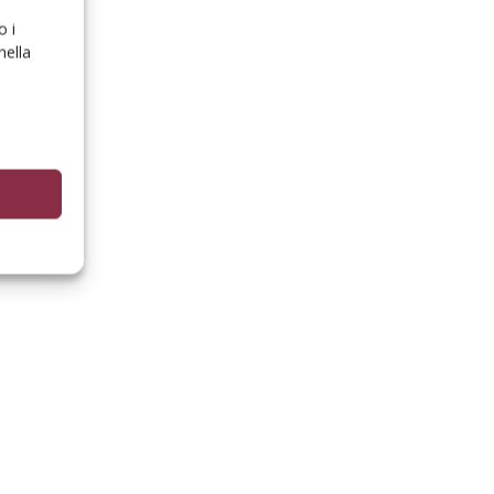
o i
nella