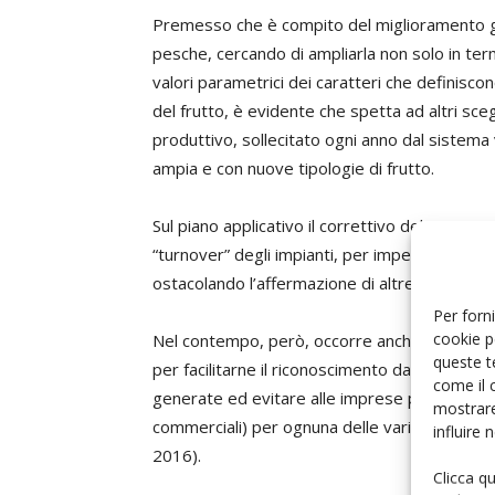
Premesso che è compito del miglioramento gen
pesche, cercando di ampliarla non solo in te
valori parametrici dei caratteri che definisc
del frutto, è evidente che spetta ad altri s
produttivo, sollecitato ogni anno dal sistema vi
ampia e con nuove tipologie di frutto.
Sul piano applicativo il correttivo del sist
“turnover” degli impianti, per impedire che var
ostacolando l’affermazione di altre più adatt
Per forni
cookie p
Nel contempo, però, occorre anche adeguare i
queste t
per facilitarne il riconoscimento da parte degli
come il 
generate ed evitare alle imprese produttive 
mostrare
commerciali) per ognuna delle varietà entrate 
influire
2016).
Clicca q