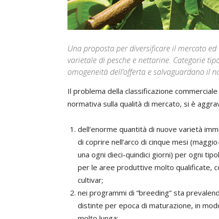
Una proposta per diversificare il mercato e
varietale di pesche e nettarine. Categorie ti
omogeneità dell’offerta e salvaguardano il n
Il problema della classificazione commerciale d
normativa sulla qualità di mercato, si è aggrav
dell’enorme quantità di nuove varietà imme
di coprire nell’arco di cinque mesi (maggi
una ogni dieci-quindici giorni) per ogni ti
per le aree produttive molto qualificate
cultivar;
nei programmi di “breeding” sta prevalendo 
distinte per epoca di maturazione, in mo
molto lunga;