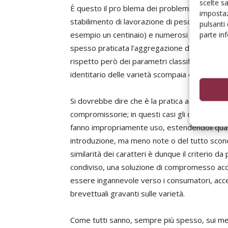
scelte s
È questo il pro blema dei problemi, perché, at
impostaz
stabilimento di lavorazione di pesche registra
pulsanti
esempio un centinaio) e numerosi sono anche i
parte in
spesso praticata l’aggregazione delle classi c
rispetto però dei parametri classificatori rich
identitario delle varietà scompaia o venga sos
Si dovrebbe dire che è la pratica a dettare l
compromissorie; in questi casi gli operatori v
fanno impropriamente uso, estendendoli quale
introduzione, ma meno note o del tutto sconos
similarità dei caratteri è dunque il criterio
condiviso, una soluzione di compromesso acce
essere ingannevole verso i consumatori, accett
brevettuali gravanti sulle varietà.
Come tutti sanno, sempre più spesso, sui mer