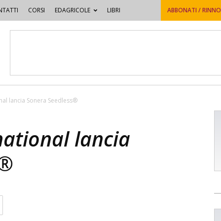
TATTI
CORSI
EDAGRICOLE
LIBRI
ABBONATI / RINN
nal lancia Sonera Seedless®
ational lancia
s®