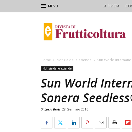
LA RIVISTA
CON
Rivista
di
Frutticoltura
e
Ortofloricoltura
Home
Notizie dalle aziende
Sun World Internatio
Notizie dalle aziende
Sun World Intern
Sonera Seedles
Di
Lucia Berti
28 Gennaio 2016