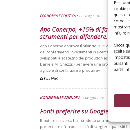
Per forni
cookie p
queste t
ECONOMIA E POLITICA
22 Giugno 2026
come il 
mostrare
Apo Conerpo, +15% di fatturato. 
influire
strumenti per difendere...
Clicca q
Apo Conerpo approva il bilancio 2025 con un fatturat
scelte s
dei conferimenti. Investimenti in ricerca scientifica 
impostaz
sviluppati a sostegno dei produttori associati. Il p
pulsanti
Daniele M. Ghezzi: «per avere una produzione da 
parte in
agricole di continuare a produrre»
Di
Sara Vitali
NOTIZIE DALLE AZIENDE
27 Maggio 2026
Fonti preferite su Google: ecco 
Il motore di ricerca ha introdotto una nuova funzion
preferite” e dà la possibilità di scegliere quali siti