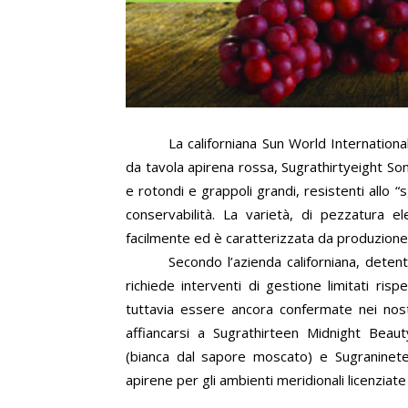
La californiana Sun World Internatio
da tavola apirena rossa,
Sugrathirtyeight So
e rotondi e grappoli grandi, resistenti allo 
conservabilità. La varietà, di pezzatura e
facilmente ed è caratterizzata da produzione
Secondo l’azienda californiana, detent
richiede interventi di gestione limitati ris
tuttavia essere ancora confermate nei nos
affiancarsi a Sugrathirteen Midnight Bea
(bianca dal sapore moscato) e Sugraninete
apirene per gli ambienti meridionali licenziat