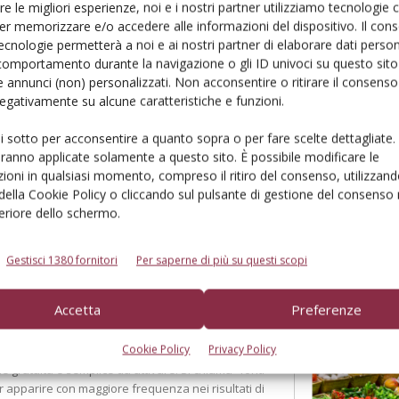
re le migliori esperienze, noi e i nostri partner utilizziamo tecnologie
er memorizzare e/o accedere alle informazioni del dispositivo. Il con
ecnologie permetterà a noi e ai nostri partner di elaborare dati person
comportamento durante la navigazione o gli ID univoci su questo sito 
 annunci (non) personalizzati. Non acconsentire o ritirare il consens
Vernocchi: «rafforzare gli
 negativamente su alcune caratteristiche e funzioni.
ui sotto per acconsentire a quanto sopra o per fare scelte dettagliate.
o di 563 milioni di euro e una sostanziale stabilità
aranno applicate solamente a questo sito. È possibile modificare le
per 1,2 milioni di euro e nuovi fondi mutualistici
ioni in qualsiasi momento, compreso il ritiro del consenso, utilizzand
residente Davide Vernocchi e il direttore generale
 della Cookie Policy o cliccando sul pulsante di gestione del consenso 
valorizzare bisogna permettere alle aziende
feriore dello schermo.
Gestisci 1380 fornitori
Per saperne di più su questi scopi
Accetta
Preferenze
come aggiungere Frutticoltura
Cookie Policy
Privacy Policy
e gratuita e semplice da attivare. Si chiama “fonti
 far apparire con maggiore frequenza nei risultati di