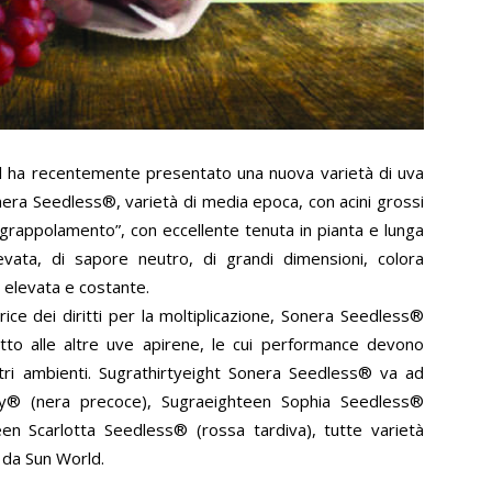
nal ha recentemente presentato una nuova varietà di uva
nera Seedless®, varietà di media epoca, con acini grossi
“sgrappolamento”, con eccellente tenuta in pianta e lunga
levata, di sapore neutro, di grandi dimensioni, colora
 elevata e costante.
rice dei diritti per la moltiplicazione, Sonera Seedless®
petto alle altre uve apirene, le cui performance devono
tri ambienti. Sugrathirtyeight Sonera Seedless® va ad
uty® (nera precoce), Sugraeighteen Sophia Seedless®
en Scarlotta Seedless® (rossa tardiva), tutte varietà
e da Sun World.