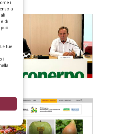
 come i
senso a
ali
e di
o può
 Le tue
o i
nella