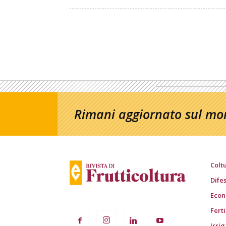
Rimani aggiornato sul mon
Colt
Dife
Econ
Fert
Irri