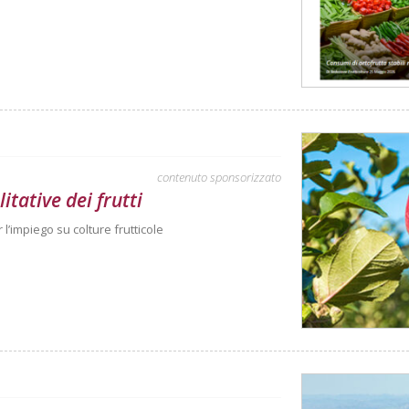
contenuto sponsorizzato
itative dei frutti
 l’impiego su colture frutticole