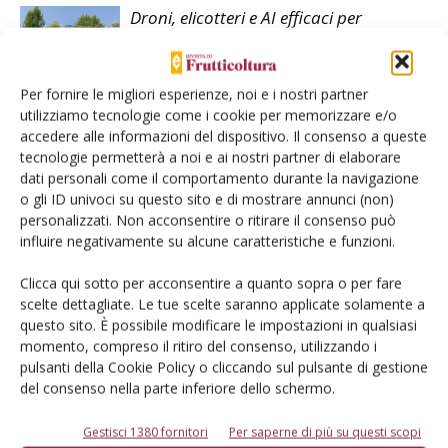
Droni, elicotteri e AI efficaci per
monitorare i frutteti
Per fornire le migliori esperienze, noi e i nostri partner
Droni utili per la tutela delle varietà
utilizziamo tecnologie come i cookie per memorizzare e/o
accedere alle informazioni del dispositivo. Il consenso a queste
tecnologie permetterà a noi e ai nostri partner di elaborare
dati personali come il comportamento durante la navigazione
o gli ID univoci su questo sito e di mostrare annunci (non)
Carpocapsa e Drosophila monitorate
personalizzati. Non acconsentire o ritirare il consenso può
con trappole intelligenti
influire negativamente su alcune caratteristiche e funzioni.
Clicca qui sotto per acconsentire a quanto sopra o per fare
scelte dettagliate. Le tue scelte saranno applicate solamente a
questo sito. È possibile modificare le impostazioni in qualsiasi
momento, compreso il ritiro del consenso, utilizzando i
pulsanti della Cookie Policy o cliccando sul pulsante di gestione
del consenso nella parte inferiore dello schermo.
E-magazine
Gestisci 1380 fornitori
Per saperne di più su questi scopi