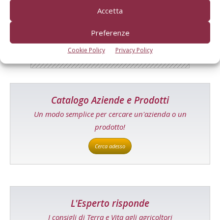
Tecniche, prodotti e servizi dalle aziende
Accetta
Preferenze
Cookie Policy
Privacy Policy
Catalogo Aziende e Prodotti
Un modo semplice per cercare un'azienda o un
prodotto!
Cerca adesso
L'Esperto risponde
I consigli di Terra e Vita agli agricoltori