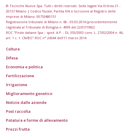
© Tecniche Nuove Spa. Tutti i diritti riservati. Sede legale Via Eritrea 21 -
20157 Milano | Codice fiscale, Partita IVA e Iscrizione al Registro delle
imprese di Milano: 00753480151
Registrazione tribunale di Milano n. 68 - 05.03.2014 (precedentemente
registrata al Tribunale di Bologna n. 4999 del 22/07/1982)
ROC "Poste italiane Spa – sped. A.P. - DL 353/2003 conv. L. 27/02/2004 n. 46,
art. 1 c. 1: CN/BO" ROC n° 24344 dell’11 marzo 2014
Colture
Difesa
Economia e politica
Fertilizzazione
Irrigazione
Miglioramento genetico
Notizie dalle aziende
Post raccolta
Potatura e forme di allevamento
Prezzi frutta