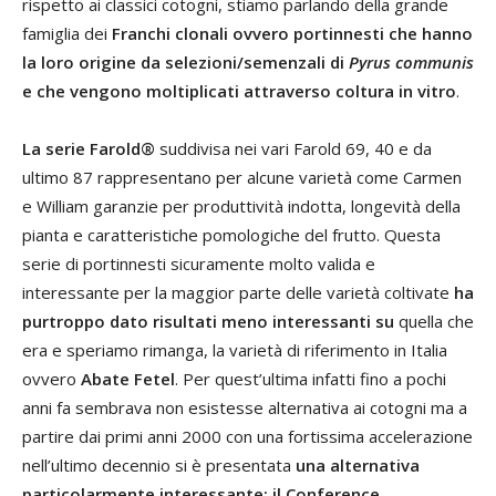
rispetto ai classici cotogni, stiamo parlando della grande
famiglia dei
Franchi clonali ovvero portinnesti che hanno
la loro origine da selezioni/semenzali di
Pyrus communis
e che vengono moltiplicati attraverso coltura in vitro
.
La serie Farold®
suddivisa nei vari Farold 69, 40 e da
ultimo 87 rappresentano per alcune varietà come Carmen
e William garanzie per produttività indotta, longevità della
pianta e caratteristiche pomologiche del frutto. Questa
serie di portinnesti sicuramente molto valida e
interessante per la maggior parte delle varietà coltivate
ha
purtroppo dato risultati meno interessanti su
quella che
era e speriamo rimanga, la varietà di riferimento in Italia
ovvero
Abate Fetel
. Per quest’ultima infatti fino a pochi
anni fa sembrava non esistesse alternativa ai cotogni ma a
partire dai primi anni 2000 con una fortissima accelerazione
nell’ultimo decennio si è presentata
una alternativa
particolarmente interessante: il Conference