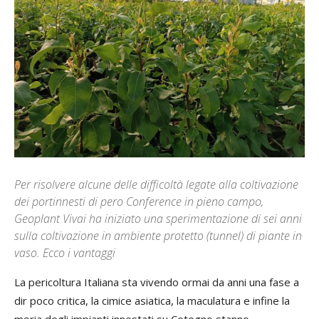
Per risolvere alcune delle difficoltà legate alla coltivazione
dei portinnesti di pero Conference in pieno campo,
Geoplant Vivai ha iniziato una sperimentazione di sei anni
sulla coltivazione in ambiente protetto (tunnel) di piante in
vaso. Ecco i vantaggi
La pericoltura Italiana sta vivendo ormai da anni una fase a
dir poco critica, la cimice asiatica, la maculatura e infine la