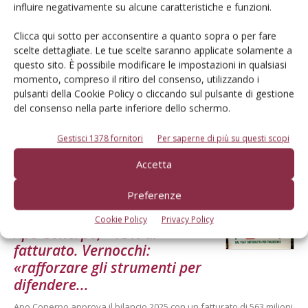
influire negativamente su alcune caratteristiche e funzioni.
Cerca adesso
Clicca qui sotto per acconsentire a quanto sopra o per fare
scelte dettagliate. Le tue scelte saranno applicate solamente a
questo sito. È possibile modificare le impostazioni in qualsiasi
momento, compreso il ritiro del consenso, utilizzando i
pulsanti della Cookie Policy o cliccando sul pulsante di gestione
del consenso nella parte inferiore dello schermo.
Gestisci 1378 fornitori
Per saperne di più su questi scopi
Accetta
Dalla stessa categoria
Preferenze
ECONOMIA E POLITICA
22 Giugno 2026
Cookie Policy
Privacy Policy
Apo Conerpo, +15% di
fatturato. Vernocchi:
«rafforzare gli strumenti per
difendere...
Apo Conerpo approva il bilancio 2025 con un fatturato di 563 milioni