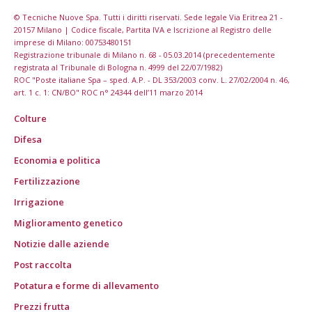
© Tecniche Nuove Spa. Tutti i diritti riservati. Sede legale Via Eritrea 21 -
20157 Milano | Codice fiscale, Partita IVA e Iscrizione al Registro delle
imprese di Milano: 00753480151
Registrazione tribunale di Milano n. 68 - 05.03.2014 (precedentemente
registrata al Tribunale di Bologna n. 4999 del 22/07/1982)
ROC "Poste italiane Spa – sped. A.P. - DL 353/2003 conv. L. 27/02/2004 n. 46,
art. 1 c. 1: CN/BO" ROC n° 24344 dell’11 marzo 2014
Colture
Difesa
Economia e politica
Fertilizzazione
Irrigazione
Miglioramento genetico
Notizie dalle aziende
Post raccolta
Potatura e forme di allevamento
Prezzi frutta