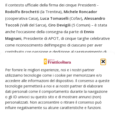
Il contesto ufficiale della firma dei cinque Presidenti -
Rodolfo Brochetti
(la Trentina),
Michele Roncador
(cooperativa Casa)
, Luca Tomaselli
(Cofav)
, Alessandro
Toccoli
(Valli del Sarca),
Ciro Devigili
(5 Comuni) – è stata
anche l’occasione della consegna da parte di
Ennio
Magnani
, Presidente di APOT, di cinque targhe celebrative
come riconoscimento dell’impegno di ciascuno per aver
contribuito con passione e dedizione al raggiungimento di
un traguardo così importante per la frutticoltura trentina.
«Un Trentino unito ha più peso – ha chiosato Magnani – il
Per fornire le migliori esperienze, noi e i nostri partner
merito va agli amministratori delle cooperative che hanno
utilizziamo tecnologie come i cookie per memorizzare e/o
capito l’esigenza di percorrere questa strada».
accedere alle informazioni del dispositivo. Il consenso a queste
tecnologie permetterà a noi e ai nostri partner di elaborare
dati personali come il comportamento durante la navigazione
o gli ID univoci su questo sito e di mostrare annunci (non)
personalizzati. Non acconsentire o ritirare il consenso può
influire negativamente su alcune caratteristiche e funzioni.
Facebook
Twitter