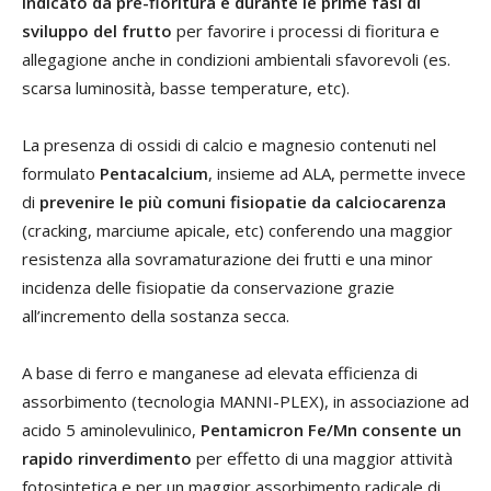
indicato da pre-fioritura e durante le prime fasi di
sviluppo del frutto
per favorire i processi di fioritura e
allegagione anche in condizioni ambientali sfavorevoli (es.
scarsa luminosità, basse temperature, etc).
La presenza di ossidi di calcio e magnesio contenuti nel
formulato
Pentacalcium
, insieme ad ALA, permette invece
di
prevenire le più comuni fisiopatie da calciocarenza
(cracking, marciume apicale, etc) conferendo una maggior
resistenza alla sovramaturazione dei frutti e una minor
incidenza delle fisiopatie da conservazione grazie
all’incremento della sostanza secca.
A base di ferro e manganese ad elevata efficienza di
assorbimento (tecnologia MANNI-PLEX), in associazione ad
acido 5 aminolevulinico,
Pentamicron Fe/Mn consente un
rapido rinverdimento
per effetto di una maggior attività
fotosintetica e per un maggior assorbimento radicale di