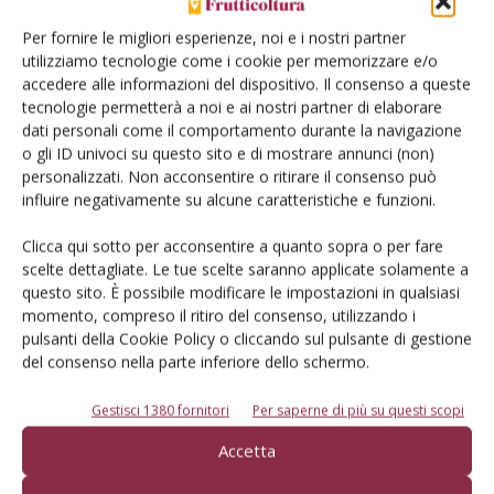
Per fornire le migliori esperienze, noi e i nostri partner
utilizziamo tecnologie come i cookie per memorizzare e/o
accedere alle informazioni del dispositivo. Il consenso a queste
Catalogo Aziende e Prodotti
tecnologie permetterà a noi e ai nostri partner di elaborare
Un modo semplice per cercare un'azienda o un
dati personali come il comportamento durante la navigazione
prodotto!
o gli ID univoci su questo sito e di mostrare annunci (non)
personalizzati. Non acconsentire o ritirare il consenso può
Cerca adesso
influire negativamente su alcune caratteristiche e funzioni.
Clicca qui sotto per acconsentire a quanto sopra o per fare
scelte dettagliate. Le tue scelte saranno applicate solamente a
questo sito. È possibile modificare le impostazioni in qualsiasi
momento, compreso il ritiro del consenso, utilizzando i
L'Esperto risponde
pulsanti della Cookie Policy o cliccando sul pulsante di gestione
I consigli di Terra e Vita agli agricoltori
del consenso nella parte inferiore dello schermo.
Cerca adesso
Gestisci 1380 fornitori
Per saperne di più su questi scopi
Accetta