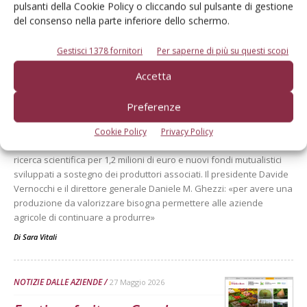
pulsanti della Cookie Policy o cliccando sul pulsante di gestione
del consenso nella parte inferiore dello schermo.
ECONOMIA E POLITICA
22 Giugno 2026
Gestisci 1378 fornitori
Per saperne di più su questi scopi
Apo Conerpo, +15% di
fatturato. Vernocchi:
Accetta
«rafforzare gli strumenti per
difendere...
Preferenze
Apo Conerpo approva il bilancio 2025 con un fatturato di 563 milioni
Cookie Policy
Privacy Policy
di euro e una sostanziale stabilità dei conferimenti. Investimenti in
ricerca scientifica per 1,2 milioni di euro e nuovi fondi mutualistici
sviluppati a sostegno dei produttori associati. Il presidente Davide
Vernocchi e il direttore generale Daniele M. Ghezzi: «per avere una
produzione da valorizzare bisogna permettere alle aziende
agricole di continuare a produrre»
Di
Sara Vitali
NOTIZIE DALLE AZIENDE
27 Maggio 2026