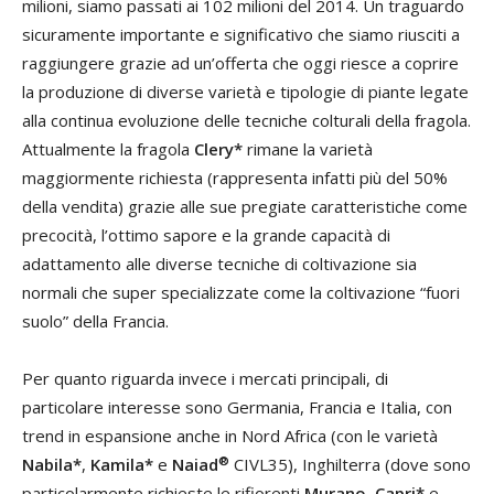
milioni, siamo passati ai 102 milioni del 2014. Un traguardo
sicuramente importante e significativo che siamo riusciti a
raggiungere grazie ad un’offerta che oggi riesce a coprire
la produzione di diverse varietà e tipologie di piante legate
alla continua evoluzione delle tecniche colturali della fragola.
Attualmente la fragola
Clery*
rimane la varietà
maggiormente richiesta (rappresenta infatti più del 50%
della vendita) grazie alle sue pregiate caratteristiche come
precocità, l’ottimo sapore e la grande capacità di
adattamento alle diverse tecniche di coltivazione sia
normali che super specializzate come la coltivazione “fuori
suolo” della Francia.
Per quanto riguarda invece i mercati principali, di
particolare interesse sono Germania, Francia e Italia, con
trend in espansione anche in Nord Africa (con le varietà
®
Nabila*
,
Kamila*
e
Naiad
CIVL35), Inghilterra (dove sono
particolarmente richieste le rifiorenti
Murano
,
Capri*
e