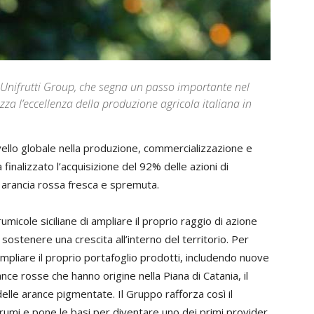
 e Unifrutti Group, che segna un passo importante nel
zza l’eccellenza della produzione agricola italiana in
ivello globale nella produzione, commercializzazione e
a finalizzato l’acquisizione del 92% delle azioni di
 di arancia rossa fresca e spremuta.
micole siciliane di ampliare il proprio raggio di azione
 sostenere una crescita all’interno del territorio. Per
 ampliare il proprio portafoglio prodotti, includendo nuove
ance rosse che hanno origine nella Piana di Catania, il
elle arance pigmentate. Il Gruppo rafforza così il
umi e pone le basi per diventare uno dei primi provider