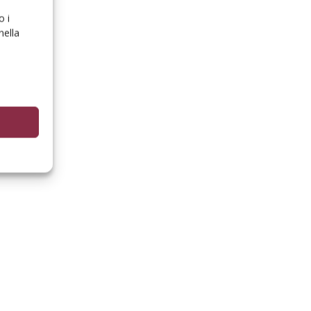
o i
nella