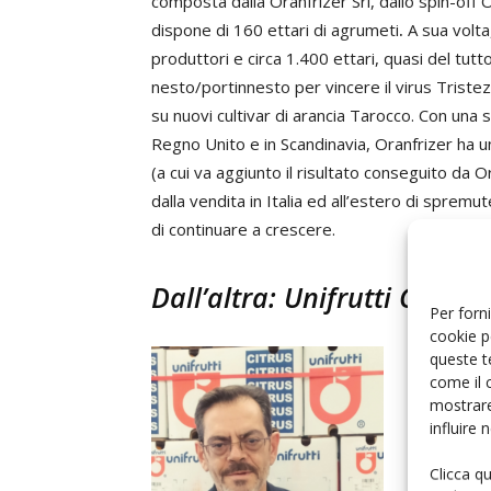
composta dalla Oranfrizer Srl, dallo spin-off O
dispone di 160 ettari di agrumeti
.
A sua volta,
produttori e circa 1.400 ettari, quasi del tutt
nesto/portinnesto per vincere il virus Tristeza
su nuovi cultivar di arancia Tarocco. Con una 
Regno Unito e in Scandinavia, Oranfrizer ha un
(a cui va aggiunto il risultato conseguito da Or
dalla vendita in Italia ed all’estero di spremut
di continuare a crescere.
Dall’altra: Unifrutti Group
Per forni
cookie p
Marco Ven
queste t
come il 
«Oranfrize
mostrare
percorso d
influire
di assoluta
portafogli
Clicca q