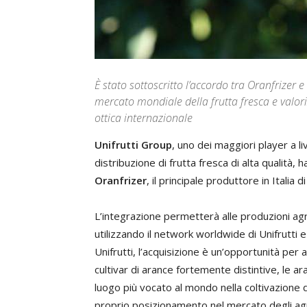
È stato sottoscritto l’accordo tra Oranfrizer
mercato mondiale della frutta fresca e valori
ottica internazionale
Unifrutti Group
, uno dei maggiori player a l
distribuzione di frutta fresca di alta qualità, h
Oranfrizer
, il principale produttore in Italia
L’integrazione permetterà alle produzioni agru
utilizzando il network worldwide di Unifrutti e
Unifrutti, l’acquisizione è un’opportunità per
cultivar di arance fortemente distintive, le ar
luogo più vocato al mondo nella coltivazione d
proprio posizionamento nel mercato degli agr