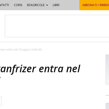
TATTI
CORSI
EDAGRICOLE
LIBRI
ABBONATI / RINN
izer entra nel Gruppo Unifrutti
anfrizer entra nel
i