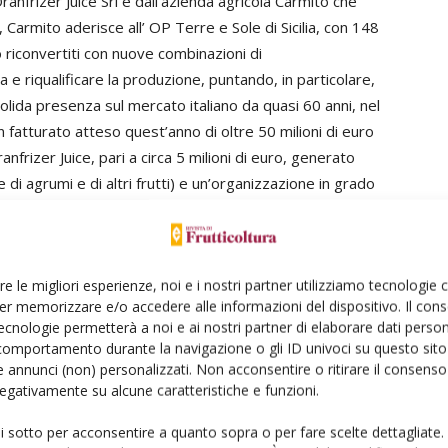
ranfrizer Juice Srl e dall’azienda agricola Carmito che
 Carmito aderisce all’ OP Terre e Sole di Sicilia, con 148
o riconvertiti con nuove combinazioni di
 e riqualificare la produzione, puntando, in particolare,
solida presenza sul mercato italiano da quasi 60 anni, nel
 fatturato atteso quest’anno di oltre 50 milioni di euro
anfrizer Juice, pari a circa 5 milioni di euro, generato
e di agrumi e di altri frutti) e un’organizzazione in grado
re le migliori esperienze, noi e i nostri partner utilizziamo tecnologie
er memorizzare e/o accedere alle informazioni del dispositivo. Il con
turelli, Amministratore delegato di Unifrutti Group
:
ecnologie permetterà a noi e ai nostri partner di elaborare dati person
comportamento durante la navigazione o gli ID univoci su questo sito 
r rappresenta un importante step nel nostro continuo
 annunci (non) personalizzati. Non acconsentire o ritirare il consens
i crescita e ci consente di avere a disposizione un asset
 negativamente su alcune caratteristiche e funzioni.
 eccellenza internazionale all’interno del nostro
o. Questa operazione è una parte fondamentale della
ui sotto per acconsentire a quanto sopra o per fare scelte dettagliate.