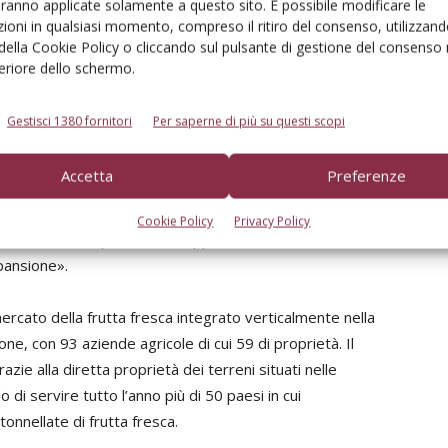
ategia globale di buy-and-build attraverso la quale
aranno applicate solamente a questo sito. È possibile modificare le
ioni in qualsiasi momento, compreso il ritiro del consenso, utilizzand
 di cogliere ulteriori interessanti opportunità per
 della Cookie Policy o cliccando sul pulsante di gestione del consenso 
aumentare la redditività, oltre a creare valore per tutti i
feriore dello schermo.
eholder. In questa direzione, siamo lieti di rafforzare la
tnership con The Carlyle Group, un investitore che ha
Gestisci 1380 fornitori
Per saperne di più su questi scopi
 il nostro Gruppo dal 2019 e che condivide le nostre
i strategia e crescita. Unifrutti Group ha infatti
Accetta
Preferenze
traguardi futuri, con l’obiettivo di consolidare la
sca di alta qualità. Continuiamo a sviluppare il nostro
Cookie Policy
Privacy Policy
 un focus in Europa, Cina e Giappone, che sono mercati
spansione».
 mercato della frutta fresca integrato verticalmente nella
e, con 93 aziende agricole di cui 59 di proprietà. Il
azie alla diretta proprietà dei terreni situati nelle
 di servire tutto l’anno più di 50 paesi in cui
 tonnellate di frutta fresca.