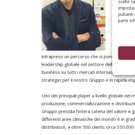
nostra str
scelte s
impostaz
prevediamo
pulsanti
crescere e 
parte in
nostri stak
nostra par
supportato
ambizioni d
intrapreso un percorso che si pone importanti 
leadership globale nel settore della frutta fre
business su tutti i mercati internazionali con
strategici per il nostro Gruppo e in rapida e
Uno dei principali player a livello globale nel
produzione, commercializzazione e distribuzion
Gruppo presidia l’intera catena del valore e gr
differenti aree climatiche del mondo è in grado
distribuisce, a oltre 500 clienti, circa 550.000