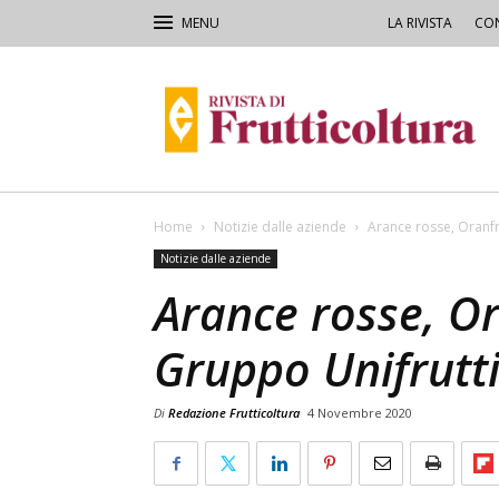
LA RIVISTA
CON
Rivista
di
Frutticoltura
e
Ortofloricoltura
Home
Notizie dalle aziende
Arance rosse, Oranfr
Notizie dalle aziende
Arance rosse, Or
Gruppo Unifrutt
Di
Redazione Frutticoltura
4 Novembre 2020