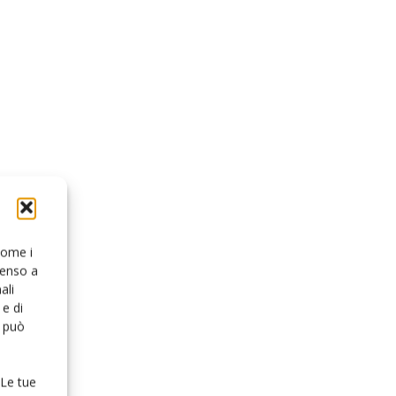
 come i
senso a
ali
e di
o può
 Le tue