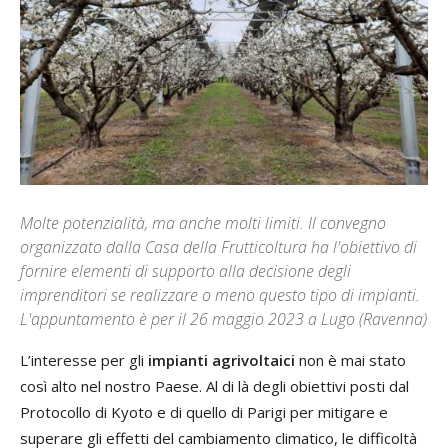
Molte potenzialità, ma anche molti limiti. Il convegno
organizzato dalla Casa della Frutticoltura ha l'obiettivo di
fornire elementi di supporto alla decisione degli
imprenditori se realizzare o meno questo tipo di impianti.
L'appuntamento è per il 26 maggio 2023 a Lugo (Ravenna)
L’interesse per gli
impianti agrivoltaici
non è mai stato
così alto nel nostro Paese. Al di là degli obiettivi posti dal
Protocollo di Kyoto e di quello di Parigi per mitigare e
superare gli effetti del cambiamento climatico, le difficoltà