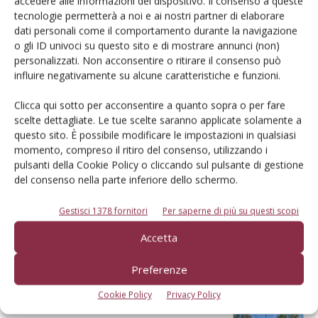
accedere alle informazioni del dispositivo. Il consenso a queste
tecnologie permetterà a noi e ai nostri partner di elaborare
dati personali come il comportamento durante la navigazione
o gli ID univoci su questo sito e di mostrare annunci (non)
personalizzati. Non acconsentire o ritirare il consenso può
influire negativamente su alcune caratteristiche e funzioni.
Dalla stessa categoria
Clicca qui sotto per acconsentire a quanto sopra o per fare
scelte dettagliate. Le tue scelte saranno applicate solamente a
questo sito. È possibile modificare le impostazioni in qualsiasi
MELO
6 Agosto 2026
momento, compreso il ritiro del consenso, utilizzando i
pulsanti della Cookie Policy o cliccando sul pulsante di gestione
Mele, la produzione europea
del consenso nella parte inferiore dello schermo.
scenderà sotto i 10 milioni di
tonnellate
Gestisci 1378 fornitori
Per saperne di più su questi scopi
Secondo le previsioni di Prognosfruit 2026, pesano nel bilancio gli
Accetta
eventi climatici estremi. Ma le prospettive di mercato sono buone
Di
Redazione Frutticoltura
Preferenze
Cookie Policy
Privacy Policy
ECONOMIA E POLITICA
22 Luglio 2026