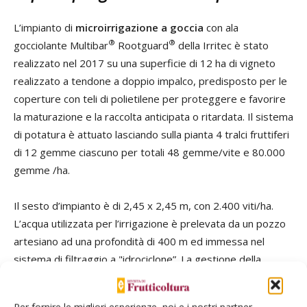
L’impianto di
microirrigazione a goccia
con ala
®
®
gocciolante Multibar
Rootguard
della Irritec è stato
realizzato nel 2017 su una superficie di 12 ha di vigneto
realizzato a tendone a doppio impalco, predisposto per le
coperture con teli di polietilene per proteggere e favorire
la maturazione e la raccolta anticipata o ritardata. Il sistema
di potatura è attuato lasciando sulla pianta 4 tralci fruttiferi
di 12 gemme ciascuno per totali 48 gemme/vite e 80.000
gemme /ha.
Il sesto d’impianto è di 2,45 x 2,45 m, con 2.400 viti/ha.
L’acqua utilizzata per l’irrigazione è prelevata da un pozzo
artesiano ad una profondità di 400 m ed immessa nel
sistema di filtraggio a "idrociclone”. La gestione della
fertilizzazione e dell’irrigazione è attuata con l’ausilio di un
programmatore che consente di centralizzare in unica zona