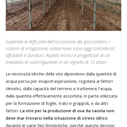
Superate le difficoltà dell'occlusione dei gocciolatori, i
sistemi di irrogazione subterranei sono oggi considerati
affidabili e duraturi. Aspetti tecnici e progettuali di un
impianto di subirrigazione in un vigneto di 12 ettari
Le necessità idriche della vite dipendono dalla quantità di
acqua persa per evapotraspirazione, regolata ai fattori
climatici, dalla capacità del terreno a trattenere l’acqua,
dalla quantità effettivamente assorbita, in parte utilizzata
per la formazione di foglie, tralci e grappoli, e da altri
fattori.
La vite per la produzione di uva da tavola non
deve mai trovarsi nella situazione di stress idrico
durante le varie fasi fenologiche, perché queste devono