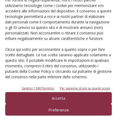
Per fornire le migliori esperienze, noi e i nostri partner
tutte le funzioni, tra cui il controllo del corretto dosaggio
utilizziamo tecnologie come i cookie per memorizzare e/o
dei fertilizzanti, di gestire l’intero sistema irriguo
accedere alle informazioni del dispositivo. Il consenso a queste
organizzando i cicli d’irrigazione, la gestione di
tecnologie permetterà a noi e ai nostri partner di elaborare
dati personali come il comportamento durante la navigazione
elettropompe, i sensori ed elettrovalvole. Inoltre, tramite il
o gli ID univoci su questo sito e di mostrare annunci (non)
continuo monitoraggio del sistema, segnala prontamente
personalizzati. Non acconsentire o ritirare il consenso può
eventuali problemi tramite allarmi sonori, visivi o tramite
influire negativamente su alcune caratteristiche e funzioni.
SMS.
Clicca qui sotto per acconsentire a quanto sopra o per fare
scelte dettagliate. Le tue scelte saranno applicate solamente a
Tutto il sistema irriguo è gestito da remoto tramite il
questo sito. È possibile modificare le impostazioni in qualsiasi
sistema radio composto dal programmatore Commander
momento, compreso il ritiro del consenso, utilizzando i
EVO, il trasmettitore, l’antenna e i ricevitori posti sul campo
pulsanti della Cookie Policy o cliccando sul pulsante di gestione
e collegati alle elettrovalvole. Grazie ad un modem e il
del consenso nella parte inferiore dello schermo.
sistema irriguo può essere connesso con Internet. Tale
Gestisci 1380 fornitori
Per saperne di più su questi scopi
sistema, che opera a bassa frequenza, può controllare
decine di valvole in un raggio di 4,5 km senza problemi
Accetta
dovuti a ostacoli come colline, alberi o manufatti. Ogni
Preferenze
settore irriguo è dotato di gruppo di controllo con valvola