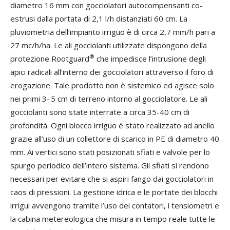
diametro 16 mm con gocciolatori autocompensanti co-
estrusi dalla portata di 2,1 l/h distanziati 60 cm. La
pluviometria dell’impianto irriguo è di circa 2,7 mm/h pari a
27 mc/h/ha. Le ali gocciolanti utilizzate dispongono della
®
protezione Rootguard
che impedisce l’intrusione degli
apici radicali all’interno dei gocciolatori attraverso il foro di
erogazione. Tale prodotto non è sistemico ed agisce solo
nei primi 3–5 cm di terreno intorno al gocciolatore. Le ali
gocciolanti sono state interrate a circa 35-40 cm di
profondità. Ogni blocco irriguo è stato realizzato ad anello
grazie all’uso di un collettore di scarico in PE di diametro 40
mm. Ai vertici sono stati posizionati sfiati e valvole per lo
spurgo periodico dell’intero sistema. Gli sfiati si rendono
necessari per evitare che si aspiri fango dai gocciolatori in
caos di pressioni. La gestione idrica e le portate dei blocchi
irrigui avvengono tramite l’uso dei contatori, i tensiometri e
la cabina metereologica che misura in tempo reale tutte le