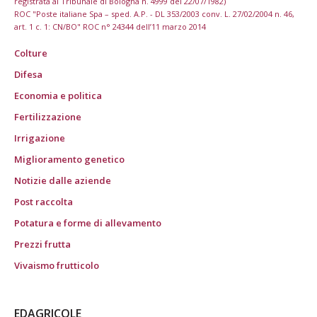
registrata al Tribunale di Bologna n. 4999 del 22/07/1982)
ROC "Poste italiane Spa – sped. A.P. - DL 353/2003 conv. L. 27/02/2004 n. 46,
art. 1 c. 1: CN/BO" ROC n° 24344 dell’11 marzo 2014
Colture
Difesa
Economia e politica
Fertilizzazione
Irrigazione
Miglioramento genetico
Notizie dalle aziende
Post raccolta
Potatura e forme di allevamento
Prezzi frutta
Vivaismo frutticolo
EDAGRICOLE