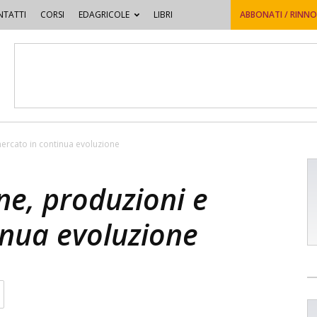
TATTI
CORSI
EDAGRICOLE
LIBRI
ABBONATI / RINN
mercato in continua evoluzione
ne, produzioni e
inua evoluzione