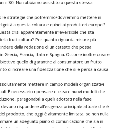
 anni ‘80. Non abbiamo assistito a questa stessa
sono le strategie che potremmo/dovremmo mettere in
ignità a questa coltura e quindi ai produttori europei?
esta crisi apparentemente irreversibile che sta
lla frutticoltura? Per quanto riguarda misure più
indere dalla redazione di un catasto che possa
n Grecia, Francia, Italia e Spagna. Occorre inoltre creare
biettivo quello di garantire al consumatore un frutto
tento di ricreare una fidelizzazione che si è persa a causa
assolutamente mettere in campo modelli organizzativi
uali. È necessario ripensare e creare nuovi modelli che
zione, paragonabili a quelli adottati nella fase
li devono rispondere all’esigenza principale attuale che è
 del prodotto, che oggi è altamente limitata, se non nulla.
mmare un adeguato piano di comunicazione che sia in