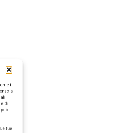
 come i
senso a
ali
e di
o può
 Le tue