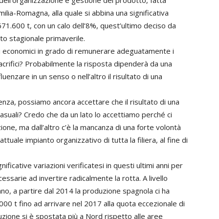
dell’organizzazione e gestione del prodotto, fatta
milia-Romagna, alla quale si abbina una significativa
671.600 t, con un calo dell’8%, quest’ultimo deciso da
to stagionale primaverile.
ti economici in grado di remunerare adeguatamente i
sacrifici? Probabilmente la risposta dipenderà da una
uenzare in un senso o nell’altro il risultato di una
enza, possiamo ancora accettare che il risultato di una
casuali? Credo che da un lato lo accettiamo perché ci
one, ma dall’altro c’è la mancanza di una forte volontà
ttuale impianto organizzativo di tutta la filiera, al fine di
ficative variazioni verificatesi in questi ultimi anni per
essarie ad invertire radicalmente la rotta. A livello
no, a partire dal 2014 la produzione spagnola ci ha
0 t fino ad arrivare nel 2017 alla quota eccezionale di
duzione si è spostata più a Nord rispetto alle aree