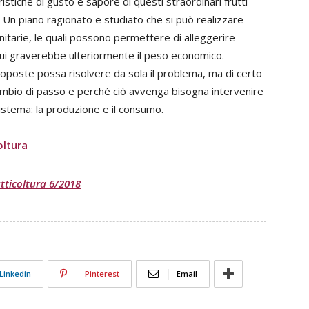
stiche di gusto e sapore di questi straordinari frutti
mi. Un piano ragionato e studiato che si può realizzare
itarie, le quali possono permettere di alleggerire
cui graverebbe ulteriormente il peso economico.
oposte possa risolvere da sola il problema, ma di certo
ambio di passo e perché ciò avvenga bisogna intervenire
istema: la produzione e il consumo.
oltura
utticoltura 6/2018
Linkedin
Pinterest
Email