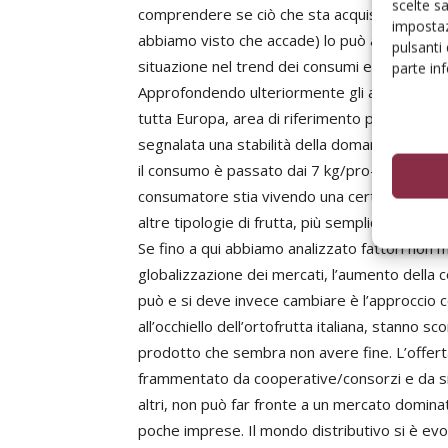
scelte s
comprendere se ciò che sta acquistando risp
impostaz
abbiamo visto che accade) lo può allontanare
pulsanti
situazione nel trend dei consumi europei.
parte in
Approfondendo ulteriormente gli aspetti del 
tutta Europa, area di riferimento principale 
segnalata una stabilità della domanda. Unic
il consumo è passato dai 7 kg/pro-capite di fin
consumatore stia vivendo una certa disaffezi
altre tipologie di frutta, più semplici e più ri
Se fino a qui abbiamo analizzato fattori non m
globalizzazione dei mercati, l’aumento della c
può e si deve invece cambiare è l’approccio 
all’occhiello dell’ortofrutta italiana, stanno s
prodotto che sembra non avere fine. L’offerta
frammentato da cooperative/consorzi e da sing
altri, non può far fronte a un mercato domina
poche imprese. Il mondo distributivo si è ev