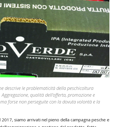
che descrive le problematicità della peschicoltura
. Aggregazione, qualità dell’offerta, promozione e
 ma forse non perseguite con la dovuta volontà e la
el 2017, siamo arrivati nel pieno della campagna pesche e