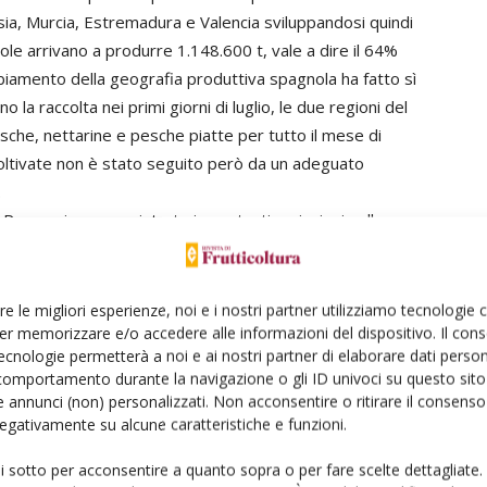
sia, Murcia, Estremadura e Valencia sviluppandosi quindi
ole arrivano a produrre 1.148.600 t, vale a dire il 64%
iamento della geografia produttiva spagnola ha fatto sì
la raccolta nei primi giorni di luglio, le due regioni del
che, nettarine e pesche piatte per tutto il mese di
oltivate non è stato seguito però da un adeguato
.
Paese si sono registrate importanti variazioni nella
ita nel Sud e un calo importante al Nord. Questo
rimo posto, seguita nell’ordine da Emilia-Romagna,
 italiana. Si rileva anche un continuo aumento del numero
re le migliori esperienze, noi e i nostri partner utilizziamo tecnologie
e nettarine e una cinquantina fra percoche e platicarpa
er memorizzare e/o accedere alle informazioni del dispositivo. Il con
ecnologie permetterà a noi e ai nostri partner di elaborare dati person
subacide. In merito a questo proliferar, nessuno si è
comportamento durante la navigazione o gli ID univoci su questo sito 
li aspettative del consumatore; alla incomprensione delle
 annunci (non) personalizzati. Non acconsentire o ritirare il consens
pacità di differenziare tutte queste varietà in modo
 negativamente su alcune caratteristiche e funzioni.
 trovare adeguati spazi espositivi.
ui sotto per acconsentire a quanto sopra o per fare scelte dettagliate.
disorientato nel reparto ortofrutta e sceglie senza