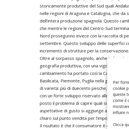
storicamente produttive del Sud quali Andalu
nelle regioni di Aragona e Catalogna, che da s
dell’intera produzione spagnola. Questo camb
che mentre le regioni del Centro-Sud terminano 
Nord proseguono invece con la raccolta di pes
settembre. Questo sviluppo delle superfici c
incremento di strutture per la conservazione
Oltre al sorpasso spagnolo, anche nel nostro 
geografia produttiva, con una vigorosa cresc
cambiamento ha portato così la Campania al p
Basilicata, Piemonte, Puglia nella graduatoria
Per forni
di varietà: più di duecento pesche; altrettant
cookie p
queste t
con un forte sviluppo riservato alle cultivar 
come il 
posto il problema di capire quali siano le rea
mostrare
aspettative di gusto si aggiunge anche l’inca
influire
chiaro sul punto vendita per l’impossibilità di
Clicca q
Il risultato è che il consumatore è confuso e 