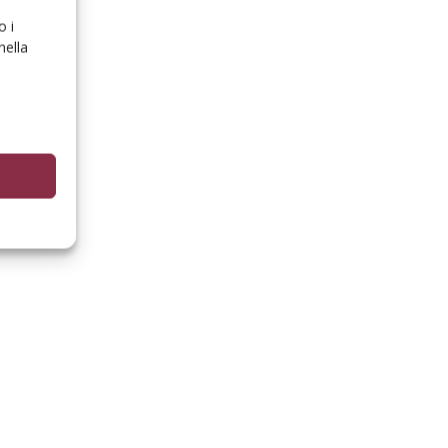
o i
nella