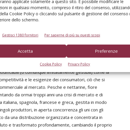
aranno applicate solamente a questo sito. È possibile modificare le
onde al suo gusto. Questo è molto rischioso perché (e
ioni in qualsiasi momento, compreso il ritiro del consenso, utilizzand
 dal prodotto e ciò crea una poco rassicurante
 della Cookie Policy o cliccando sul pulsante di gestione del consenso 
feriore dello schermo.
consumo, la situazione è poco incoraggiante perché in
dopo la chiusura del mercato russo nel 2014, viene
Gestisci 1380 fornitori
Per saperne di più su questi scopi
a eccezione in questo panorama è sempre la Spagna dove
e anni ‘90 agli attuali 3,6 kg. Ciò dimostra come il
Accetta
Preferenze
one per il prodotto ed è sempre più orientato verso
spondenti al proprio gusto.
Cookie Policy
Privacy Policy
odificabili (o comunque limitatamente gestibili) come la
ompetitività e le esigenze dei consumatori, ciò che si
commerciale al mercato. Pesche e nettarine, fiore
contando da ormai troppi anni una crisi di mercato e di
 italiana, spagnola, francese e greca, gestita in modo
oli produttori, in aperta concorrenza gli uni con gli
to da una distribuzione organizzata e concentrata in
oluto e trasformato profondamente, cambiando il proprio