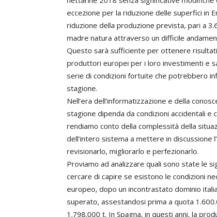
nettarine 2018 senza significative modifiche 
eccezione per la riduzione delle superfici in E
riduzione della produzione prevista, pari a 3.
madre natura attraverso un difficile andamen
Questo sarà sufficiente per ottenere risulta
produttori europei per i loro investimenti e 
serie di condizioni fortuite che potrebbero infl
stagione.
Nell’era dell’informatizzazione e della conosc
stagione dipenda da condizioni accidentali e 
rendiamo conto della complessità della situazi
dell’intero sistema a mettere in discussione l’a
revisionarlo, migliorarlo e perfezionarlo.
Proviamo ad analizzare quali sono state le signi
cercare di capire se esistono le condizioni nec
europeo, dopo un incontrastato dominio italia
superato, assestandosi prima a quota 1.600.00
1.798.000 t. In Spagna, in questi anni, la pro