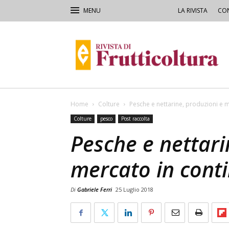
LA RIVISTA
CON
Rivista
di
Frutticoltura
e
Ortofloricoltura
Home
Colture
Pesche e nettarine, produzioni e 
Colture
pesco
Post raccolta
Pesche e nettari
mercato in cont
Di
Gabriele Ferri
25 Luglio 2018