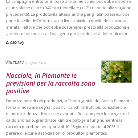
La campagna entrante, in base alle prime stime, potrebbe disporre
di un volume di circa 347mila tonnellate (+17% rispetto alla stagione
precedente). La produttività attesa anche per gli altri paesi europei
pone il livello dell’offerta su un livello simile a quello della scorsa
annata. Fattore che potrebbe sostenere i prezzi alla produzione e
garantire una boccata d'ossigeno per la redditività dei frutticoltori
Di
CSO Italy
COLTURE
6 Luglio 2026
Nocciole, in Piemonte le
previsioni per la raccolta sono
positive
Dopo tre anni di cali produttivi, la Tonda gentile del Basso Piemonte
torna a mostrare segnali positivi: carichi di frutti più consistenti e
minore incidenza di nocciole avariate. Restano però le incognite di
caldo anomalo, grandinate, cimici e patogeni fungini, mentre la
raccolta potrebbe anticiparsi di 10-15 giorni rispetto al 2025. Il
parere di alcune associazioni di produttori piemontesi