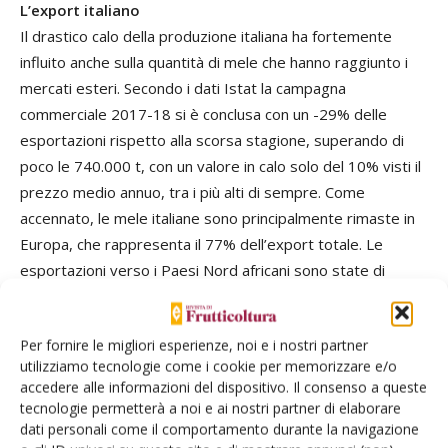
L’export italiano
Il drastico calo della produzione italiana ha fortemente
influito anche sulla quantità di mele che hanno raggiunto i
mercati esteri. Secondo i dati Istat la campagna
commerciale 2017-18 si è conclusa con un -29% delle
esportazioni rispetto alla scorsa stagione, superando di
poco le 740.000 t, con un valore in calo solo del 10% visti il
prezzo medio annuo, tra i più alti di sempre. Come
accennato, le mele italiane sono principalmente rimaste in
Europa, che rappresenta il 77% dell’export totale. Le
esportazioni verso i Paesi Nord africani sono state di
appena 35.000 t (-59% sul 2016-17), con un calo
particolarmente marcato per Egitto e Libia. In discesa, in
Per fornire le migliori esperienze, noi e i nostri partner
generale, le movimentazioni verso i Paesi europei extra
utilizziamo tecnologie come i cookie per memorizzare e/o
Ue, verso il Medio Oriente, il Sud America e l’Asia, in
accedere alle informazioni del dispositivo. Il consenso a queste
particolare l’India.
tecnologie permetterà a noi e ai nostri partner di elaborare
Le condizioni di mercato della stagione 2017-18 hanno
dati personali come il comportamento durante la navigazione