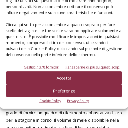
o gli ID univoci su questo sito e di mostrare annunci (non)
quindi abbassato fortemente la quota di mele italiane
personalizzati. Non acconsentire o ritirare il consenso può
esportate, che ormai da anni supera 1 Ml t. Per la stagione
influire negativamente su alcune caratteristiche e funzioni.
2018-19, vista l’abbondante produzione e il possibile
record in Europa, i mercati esteri torneranno ad essere
Clicca qui sotto per acconsentire a quanto sopra o per fare
scelte dettagliate. Le tue scelte saranno applicate solamente a
una valvola di sfogo fondamentale per il prodotto
questo sito. È possibile modificare le impostazioni in qualsiasi
nazionale. Risulta più che mai strategica l’apertura di nuovi
momento, compreso il ritiro del consenso, utilizzando i
mercati, primi fra tutti quelli del Sud Est asiatico, sui quali
pulsanti della Cookie Policy o cliccando sul pulsante di gestione
ormai si lavora da anni, principalmente Vietnam, Taiwan e
del consenso nella parte inferiore dello schermo.
Thailandia, e il ri-accesso a mercati chiave del Nord Africa,
Gestisci 1378 fornitori
Per saperne di più su questi scopi
primi fra tutti Egitto,Algeria e Libia.
Prospettive positive e incognita Polonia
Accetta
Premettendo che le informazioni pervenute da
Prognosfruit vanno analizzate nell’ambito di un contesto
Preferenze
generale e tenendo conto di una serie di elementi che
Cookie Policy
Privacy Policy
potrebbero influenzare il mercato, i dati presentati sono in
grado di fornirci un quadro di riferimento abbastanza chiaro
per la stagione in corso. Il volume di mele disponibile nella
zona comunitaria, stimato alla fine di luglio, potrebbe