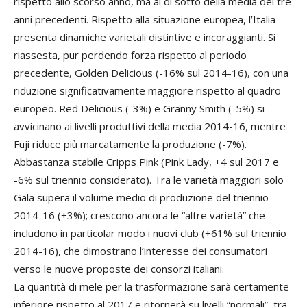
rispetto allo scorso anno, ma al di sotto della media dei tre
anni precedenti. Rispetto alla situazione europea, l’Italia
presenta dinamiche varietali distintive e incoraggianti. Si
riassesta, pur perdendo forza rispetto al periodo
precedente, Golden Delicious (-16% sul 2014-16), con una
riduzione significativamente maggiore rispetto al quadro
europeo. Red Delicious (-3%) e Granny Smith (-5%) si
avvicinano ai livelli produttivi della media 2014-16, mentre
Fuji riduce più marcatamente la produzione (-7%).
Abbastanza stabile Cripps Pink (Pink Lady, +4 sul 2017 e
-6% sul triennio considerato). Tra le varietà maggiori solo
Gala supera il volume medio di produzione del triennio
2014-16 (+3%); crescono ancora le “altre varietà” che
includono in particolar modo i nuovi club (+61% sul triennio
2014-16), che dimostrano l’interesse dei consumatori
verso le nuove proposte dei consorzi italiani.
La quantità di mele per la trasformazione sarà certamente
inferiore rispetto al 2017 e ritornerà su livelli “normali”, tra