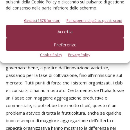
pulsanti della Cookie Policy o cliccando sul pulsante di gestione
del consenso nella parte inferiore dello schermo.
Qual è il futuro del settore?
Cosa si può dare di più a un
Gestisci 1378 fornitori
Per saperne di più su questi scopi
settore già molto dinamico?
Accetta
Il futuro è certamente interessante, con prospettive
Preferenze
buone e di ulteriore sviluppo della specie. Ovviamente non
è tutto facile come sembra; resta infatti un settore
Cookie Policy
Privacy Policy
estremamente competitivo, con elevati investimenti, da
governare bene, a partire dall’innovazione varietale,
passando per la fase di coltivazione, fino all’immissione sul
mercato. Tutti punti di forza che i sistemi organizzati, i club
e i consorzi ci hanno mostrato. Certamente, se l’Italia fosse
un Paese con maggiore aggregazione produttiva e
commerciale, si potrebbe fare molto di più; questo è un
problema atavico di tutta la frutticoltura, anche se qualche
buon esempio di maggiore aggregazione dell’offerta e
capacità organizzativa hanno mostrato la differenza nei