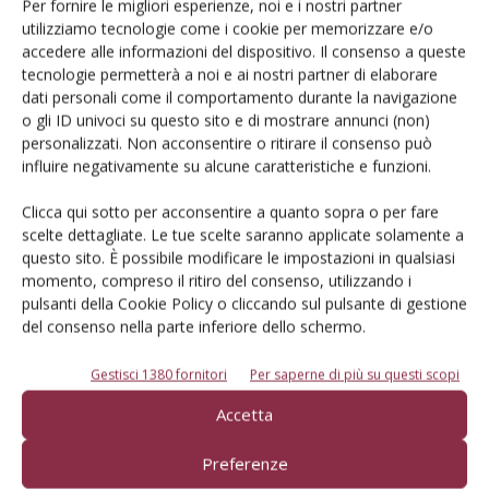
Per fornire le migliori esperienze, noi e i nostri partner
attivare il rimescolamento degli strati di aria calda (in
utilizziamo tecnologie come i cookie per memorizzare e/o
alto) e fredda (in basso) e innalzare la temperatura
accedere alle informazioni del dispositivo. Il consenso a queste
ambientale del frutteto. Mediamente, a seconda della
tecnologie permetterà a noi e ai nostri partner di elaborare
dati personali come il comportamento durante la navigazione
tipologia costruttiva, coprono superfici di 2,5-4 ettari e
o gli ID univoci su questo sito e di mostrare annunci (non)
vanno azionati quando la temperatura è tra 0,5 e 1,5 °C
personalizzati. Non acconsentire o ritirare il consenso può
a un metro da terra, meglio se 3-4 °C sopra la soglia
influire negativamente su alcune caratteristiche e funzioni.
critica della coltura. Il sistema non è sempre risultato
Clicca qui sotto per acconsentire a quanto sopra o per fare
efficace, soprattutto quando non si dispone di
scelte dettagliate. Le tue scelte saranno applicate solamente a
strumenti di rilevamento delle temperature in quota
questo sito. È possibile modificare le impostazioni in qualsiasi
precisi e adeguatamente posizionati.
momento, compreso il ritiro del consenso, utilizzando i
Bruciatori
: sono noti da tempo diversi tipi di bruciatori
pulsanti della Cookie Policy o cliccando sul pulsante di gestione
del consenso nella parte inferiore dello schermo.
(a paraffina, a pellet, ecc.) da posizionare nell’interfilare
dei frutteti e che generano calore e/o fumo per
Gestisci 1380 fornitori
Per saperne di più su questi scopi
scaldare l’aria; sono talora accoppiati ad azioni di
rimescolamento tramite il passaggio continuo con
Accetta
l’atomizzatore. Ancorché apparentemente efficaci, non
Preferenze
se ne conoscono pienamente gli effetti e i livelli di