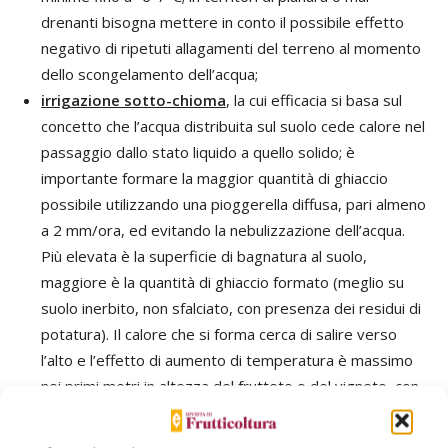
drenanti bisogna mettere in conto il possibile effetto
negativo di ripetuti allagamenti del terreno al momento
dello scongelamento dell’acqua;
irrigazione sotto-chioma
, la cui efficacia si basa sul
concetto che l’acqua distribuita sul suolo cede calore nel
passaggio dallo stato liquido a quello solido; è
importante formare la maggior quantità di ghiaccio
possibile utilizzando una pioggerella diffusa, pari almeno
a 2 mm/ora, ed evitando la nebulizzazione dell’acqua.
Più elevata è la superficie di bagnatura al suolo,
maggiore è la quantità di ghiaccio formato (meglio su
suolo inerbito, non sfalciato, con presenza dei residui di
potatura). Il calore che si forma cerca di salire verso
l’alto e l’effetto di aumento di temperatura è massimo
nei primi metri in altezza del frutteto o del vigneto, con
valori di recupero intorno a 2-3 °C.
Torri a vento
(cosiddetti “ventoloni”): servono per