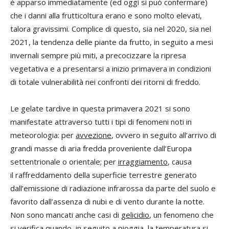
è apparso immediatamente (ed oggi si può confermare)
che i danni alla frutticoltura erano e sono molto elevati,
talora gravissimi. Complice di questo, sia nel 2020, sia nel
2021, la tendenza delle piante da frutto, in seguito a mesi
invernali sempre più miti, a precocizzare la ripresa
vegetativa e a presentarsi a inizio primavera in condizioni
di totale vulnerabilità nei confronti dei ritorni di freddo.
Le gelate tardive in questa primavera 2021 si sono
manifestate attraverso tutti i tipi di fenomeni noti in
meteorologia: per
avvezione
, ovvero in seguito all’arrivo di
grandi masse di aria fredda proveniente dall’Europa
settentrionale o orientale; per
irraggiamento
, causa
il raffreddamento della superficie terrestre generato
dall’emissione di radiazione infrarossa da parte del suolo e
favorito dall’assenza di nubi e di vento durante la notte.
Non sono mancati anche casi di
gelicidio
, un fenomeno che
si verifica quando, in seguito a pioggia, la temperatura si