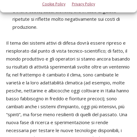
temperatura che riescono a garantire; quel che è certo
Cookie Policy
Privacy Policy
è il loro costo, assai elevato, che in caso di gelate
ripetute si riflette molto negativamente sui costi di
produzione.
Il tema dei sistemi attivi di difesa dovrà essere ripreso e
riesplorato dal punto di vista tecnico-scientifico; di fatto, il
mondo produttivo e gli operatori si stanno ancora basando
su risultati di attività sperimentali svolte oltre un ventennio
fa; nel frattempo è cambiato il clima, sono cambiate le
varietà e la loro adattabilità climatica (ad esempio, molte
pesche, nettarine e albicocche oggi coltivare in Italia hanno
basso fabbisogno in freddo e fioriture precoci); sono
cambiati anche i sistemi d’impianto, oggi più intensivi, più
“spinti”, ma forse meno resilienti di quelli del passato. Una
nuova fase di ricerca e sperimentazione si rende
necessaria per testare le nuove tecnologie disponibili, i