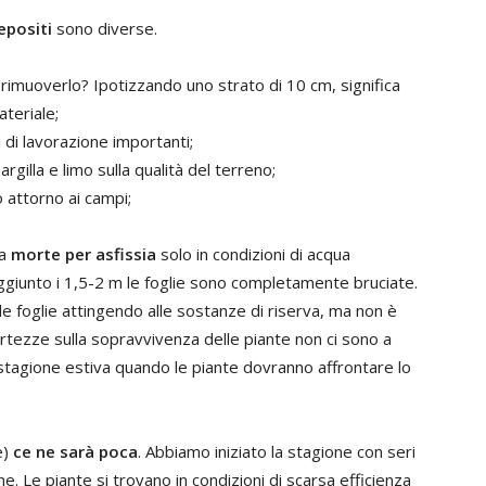
epositi
sono diverse.
rimuoverlo? Ipotizzando uno strato di 10 cm, significa
teriale;
 di lavorazione importanti;
rgilla e limo sulla qualità del terreno;
o attorno ai campi;
la
morte per asfissia
solo in condizioni di acqua
ggiunto i 1,5-2 m le foglie sono completamente bruciate.
e foglie attingendo alle sostanze di riserva, ma non è
Certezze sulla sopravvivenza delle piante non ci sono a
stagione estiva quando le piante dovranno affrontare lo
e)
ce ne sarà poca
. Abbiamo iniziato la stagione con seri
one. Le piante si trovano in condizioni di scarsa efficienza