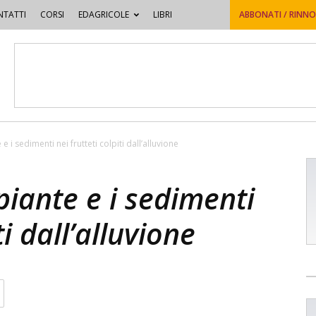
TATTI
CORSI
EDAGRICOLE
LIBRI
ABBONATI / RINN
e i sedimenti nei frutteti colpiti dall’alluvione
piante e i sedimenti
ti dall’alluvione