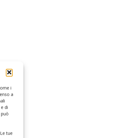
 come i
senso a
ali
e di
o può
 Le tue