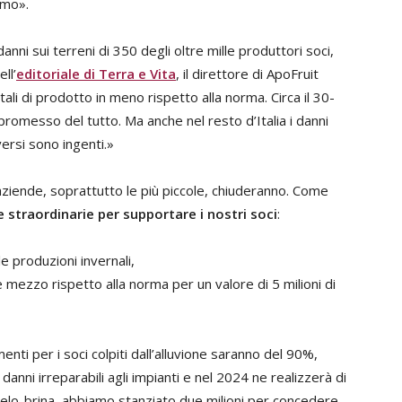
imo».
nni sui terreni di 350 degli oltre mille produttori soci,
ell’
editoriale di Terra e Vita
, il direttore di ApoFruit
ntali di prodotto in meno rispetto alla norma. Circa il 30-
omesso del tutto. Ma anche nel resto d’Italia i danni
versi sono ingenti.»
aziende, soprattutto le più piccole, chiuderanno. Come
 straordinarie per supportare i nostri soci
:
le produzioni invernali,
 e mezzo rispetto alla norma per un valore di 5 milioni di
enti per i soci colpiti dall’alluvione saranno del 90%,
danni irreparabili agli impianti e nel 2024 ne realizzerà di
gelo-brina, abbiamo stanziato due milioni per concedere