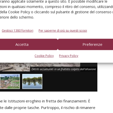
aranno applicate solamente a questo sito. È possibile modificare le
ioni in qualsiasi momento, compreso il ritiro del consenso, utilizzand
 della Cookie Policy o cliccando sul pulsante di gestione del consenso 
feriore dello schermo.
Gestisci 1380 fornitori
Per saperne di più su questi scopi
Accetta
Preferenze
Cookie Policy
Privacy Policy
Detriti accumulati in un frutteto colpito dall’alluvione
 le Istituzioni eroghino in fretta dei finanziamenti. È
 dalle proprie tasche. Purtroppo, il rischio di rimanere