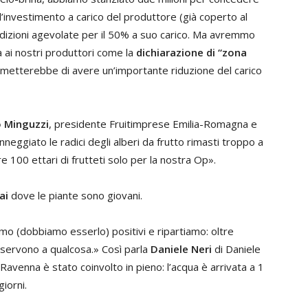
l’investimento a carico del produttore (già coperto al
dizioni agevolate per il 50% a suo carico. Ma avremmo
ia ai nostri produttori come la
dichiarazione di “zona
rmetterebbe di avere un’importante riduzione del carico
o Minguzzi
, presidente Fruitimprese Emilia-Romagna e
neggiato le radici degli alberi da frutto rimasti troppo a
e 100 ettari di frutteti solo per la nostra Op».
ai
dove le piante sono giovani.
amo (dobbiamo esserlo) positivi e ripartiamo: oltre
o servono a qualcosa.» Così parla
Daniele Neri
di Daniele
i Ravenna è stato coinvolto in pieno: l’acqua è arrivata a 1
iorni.