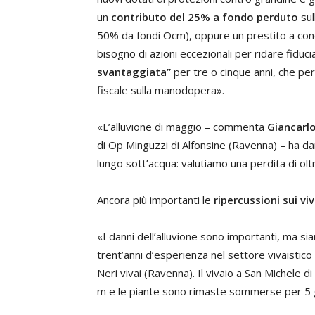
un
contributo del 25% a fondo perduto
sul
50% da fondi Ocm), oppure un prestito a con
bisogno di azioni eccezionali per ridare fiduc
svantaggiata”
per tre o cinque anni, che pe
fiscale sulla manodopera».
«L’alluvione di maggio – commenta
Giancarl
di Op Minguzzi di Alfonsine (Ravenna) – ha dan
lungo sott’acqua: valutiamo una perdita di oltr
Ancora più importanti le
ripercussioni sui viv
«I danni dell’alluvione sono importanti, ma si
trent’anni d’esperienza nel settore vivaistic
Neri vivai (Ravenna). Il vivaio a San Michele d
m e le piante sono rimaste sommerse per 5 g