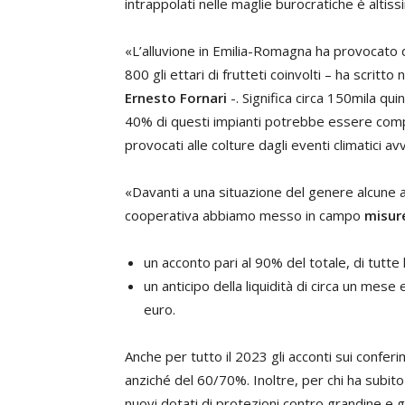
intrappolati nelle maglie burocratiche è altiss
«L’alluvione in Emilia-Romagna ha provocato da
800 gli ettari di frutteti coinvolti – ha scritto n
Ernesto Fornari
-. Significa circa 150mila qui
40% di questi impianti potrebbe essere compr
provocati alle colture dagli eventi climatici av
«Davanti a una situazione del genere alcune 
cooperativa abbiamo messo in campo
misure
un acconto pari al 90% del totale, di tutte 
un anticipo della liquidità di circa un mese
euro.
Anche per tutto il 2023 gli acconti sui conferim
anziché del 60/70%. Inoltre, per chi ha subito 
nuovi dotati di protezioni contro grandine e 