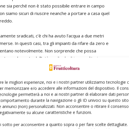
azione sia perché non è stato possibile entrare in campo
on siamo sicuri di riuscire neanche a portare a casa quel
freddo.
mente sradicati, c’è chi ha avuto l’acqua a due metri
rse. In questi casi, tra gli impianti da rifare da zero e
o aumentano notevolmente. Non sorprende che possa
te tenendo conto dell’età media degli imprenditori
re le migliori esperienze, noi e i nostri partner utilizziamo tecnologie
1
di 3
er memorizzare e/o accedere alle informazioni del dispositivo. Il con
ecnologie permetterà a noi e ai nostri partner di elaborare dati person
comportamento durante la navigazione o gli ID univoci su questo sito 
 annunci (non) personalizzati. Non acconsentire o ritirare il consens
 negativamente su alcune caratteristiche e funzioni.
ui sotto per acconsentire a quanto sopra o per fare scelte dettagliate.