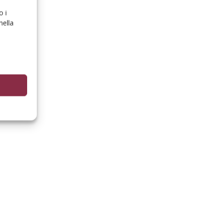
o i
nella