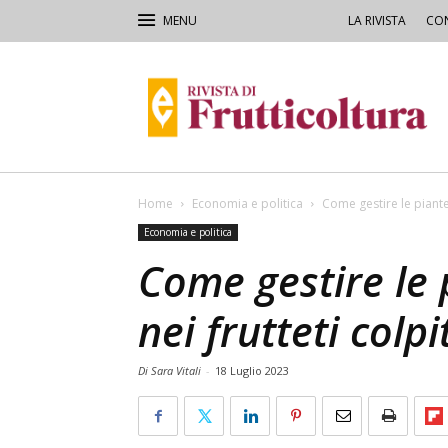
LA RIVISTA
CON
Rivista
di
Frutticoltura
e
Ortofloricoltura
Home
Economia e politica
Come gestire le piante 
Economia e politica
Come gestire le 
nei frutteti colpi
Di Sara Vitali
-
18 Luglio 2023