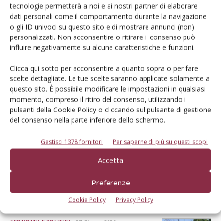
che non può diventare un alibi
tecnologie permetterà a noi e ai nostri partner di elaborare
dati personali come il comportamento durante la navigazione
Realisticamente, serviranno almeno dieci anni prima che le Tea
o gli ID univoci su questo sito e di mostrare annunci (non)
possano incidere in modo evidente sull’attività quotidiana del
personalizzati. Non acconsentire o ritirare il consenso può
produttore. Per questo non possono diventare un alibi per
influire negativamente su alcune caratteristiche e funzioni.
eliminare oggi molecole e strumenti di difesa senza che siano già
disponibili alternative realmente efficaci. Sono dunque una carta
Clicca qui sotto per acconsentire a quanto sopra o per fare
importante, ma non la carta che da sola farà vincere la partita
scelte dettagliate. Le tue scelte saranno applicate solamente a
Di Davide Vernocchi, presidente Apo Conerpo
-
questo sito. È possibile modificare le impostazioni in qualsiasi
momento, compreso il ritiro del consenso, utilizzando i
pulsanti della Cookie Policy o cliccando sul pulsante di gestione
ECONOMIA E POLITICA
17 Luglio 2026
del consenso nella parte inferiore dello schermo.
Imballaggi: si parte col Ppwr
Gestisci 1378 fornitori
Per saperne di più su questi scopi
Cosa cambia per packaging, produttori e filiera ortofrutticola a
Accetta
partire dal 12 agosto. Intervista a un'esperta della nuova
normativa
Preferenze
Di
Sara Vitali
Cookie Policy
Privacy Policy