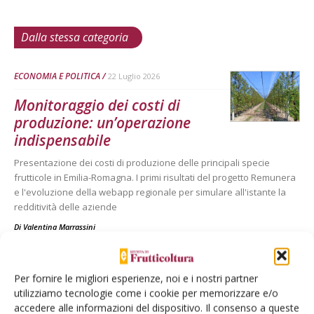
Dalla stessa categoria
ECONOMIA E POLITICA
22 Luglio 2026
Monitoraggio dei costi di
produzione: un’operazione
indispensabile
Presentazione dei costi di produzione delle principali specie
frutticole in Emilia-Romagna. I primi risultati del progetto Remunera
e l'evoluzione della webapp regionale per simulare all'istante la
redditività delle aziende
Di
Valentina Marrassini
ECONOMIA E POLITICA
21 Luglio 2026
Per fornire le migliori esperienze, noi e i nostri partner
utilizziamo tecnologie come i cookie per memorizzare e/o
Tea, una grande opportunità
accedere alle informazioni del dispositivo. Il consenso a queste