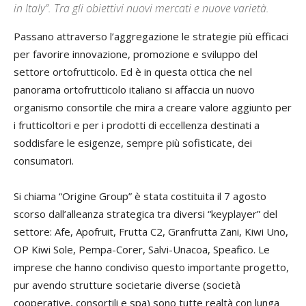
in Italy”. Tra gli obiettivi nuovi mercati e nuove varietà.
Passano attraverso l’aggregazione le strategie più efficaci
per favorire innovazione, promozione e sviluppo del
settore ortofrutticolo. Ed è in questa ottica che nel
panorama ortofrutticolo italiano si affaccia un nuovo
organismo consortile che mira a creare valore aggiunto per
i frutticoltori e per i prodotti di eccellenza destinati a
soddisfare le esigenze, sempre più sofisticate, dei
consumatori.
Si chiama “Origine Group” è stata costituita il 7 agosto
scorso dall’alleanza strategica tra diversi “keyplayer” del
settore: Afe, Apofruit, Frutta C2, Granfrutta Zani, Kiwi Uno,
OP Kiwi Sole, Pempa-Corer, Salvi-Unacoa, Speafico. Le
imprese che hanno condiviso questo importante progetto,
pur avendo strutture societarie diverse (società
cooperative, consortili e spa) sono tutte realtà con lunga