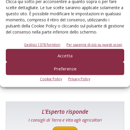
Clicca qui sotto per acconsentire a quanto sopra o per fare
scelte dettagliate. Le tue scelte saranno applicate solamente a
questo sito. È possibile modificare le impostazioni in qualsiasi
momento, compreso il ritiro del consenso, utilizzando i
pulsanti della Cookie Policy o cliccando sul pulsante di gestione
del consenso nella parte inferiore dello schermo.
Gestisci 1378 fornitori
Per saperne di più su questi scopi
Catalogo Aziende e Prodotti
Accetta
Un modo semplice per cercare un'azienda o un
prodotto!
Preferenze
Cerca adesso
Cookie Policy
Privacy Policy
L'Esperto risponde
I consigli di Terra e Vita agli agricoltori