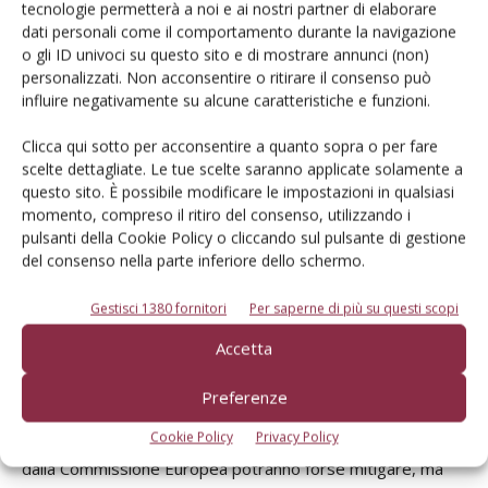
tecnologie permetterà a noi e ai nostri partner di elaborare
frutta, con le mele, non fa eccezione. In questo contesto
dati personali come il comportamento durante la navigazione
l’Italia e la Comunità Europea avranno una produzione
o gli ID univoci su questo sito e di mostrare annunci (non)
“record”, così come gli USA, Paese che nel Medio Oriente e
personalizzati. Non acconsentire o ritirare il consenso può
in altri mercati asiatici compete con l’Italia. Nella Comunità
influire negativamente su alcune caratteristiche e funzioni.
Europea la Germania ha una produzione nazionale molto
Clicca qui sotto per acconsentire a quanto sopra o per fare
alta, a cui saranno indirizzati preferenzialmente i
scelte dettagliate. Le tue scelte saranno applicate solamente a
consumatori tedeschi. E così avverrà in altri Paesi, come il
questo sito. È possibile modificare le impostazioni in qualsiasi
Regno Unito, dove la logica del “mercato locale”, slogan
momento, compreso il ritiro del consenso, utilizzando i
pulsanti della Cookie Policy o cliccando sul pulsante di gestione
adatto per produzioni di nicchia più che per salvaguardare
del consenso nella parte inferiore dello schermo.
gli interessi di migliaia di aziende frutticole, non farà altro
che accrescere le difficoltà del sistema produttivo italiano,
Gestisci 1380 fornitori
Per saperne di più su questi scopi
per vocazione orientato all’esportazione. Da agosto la
Accetta
Russia ha chiuso i propri confini alle mele europee, con
conseguenze negative dirette per la Polonia, tradizionale
Preferenze
Paese esportatore verso la Russia, ma con probabili
Cookie Policy
Privacy Policy
problemi indiretti anche per l’Italia. Gli interventi disposti
dalla Commissione Europea potranno forse mitigare, ma