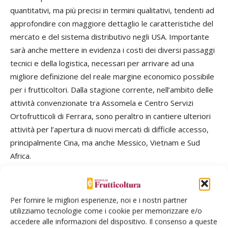
quantitativi, ma più precisi in termini qualitativi, tendenti ad
approfondire con maggiore dettaglio le caratteristiche del
mercato e del sistema distributivo negli USA. Importante
sarà anche mettere in evidenza i costi dei diversi passaggi
tecnici e della logistica, necessari per arrivare ad una
migliore definizione del reale margine economico possibile
per i frutticoltori. Dalla stagione corrente, nell’ambito delle
attività convenzionate tra Assomela e Centro Servizi
Ortofrutticoli di Ferrara, sono peraltro in cantiere ulteriori
attività per l’apertura di nuovi mercati di difficile accesso,
principalmente Cina, ma anche Messico, Vietnam e Sud
Africa.
Conclusioni
Per fornire le migliori esperienze, noi e i nostri partner
Nel corso del 2014 le preoccupazioni dei consumatori si
utilizziamo tecnologie come i cookie per memorizzare e/o
accedere alle informazioni del dispositivo. Il consenso a queste
riflettono negativamente sui consumi di beni alimentari. La