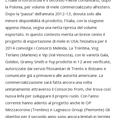
L’Italia ortofrutticola è il secondo Paese comunitario, dopo
la Polonia, per volume di mele commercializzato all’estero.
Dopo la “pausa” dell’annata 2012-13, dovuta solo alla
minore disponibilità di prodotto, l’Italia, con la stagione
appena chiusa, segna una netta ripresa del volume
esportato. In questo contesto merita un breve cenno il
progetto di esportazione di mele in USA; l’iniziativa per il
2014 coinvolge i Consorzi Melinda, La Trentina, Vog
Terlano (Marlene) e Vip (Val Venosta), con le varietà Gala,
Golden, Granny Smith e Fuji prodotte in 12 aree verificate,
autorizzate dai servizi fitosanitari di Trento e Bolzano e
comunicate già a primavera alle autorità americane. La
commercializzazione sarà fatta ancora una volta
unitariamente attraverso il Consorzio From, che trova così
nuova linfa per sviluppare il proprio ruolo. Con l’anno
corrente hanno aderito al progetto anche le OP
Mezzacorona (Trentino) e Lagnasco Group (Piemonte) Gli
obiettivi per il secondo anno sono ancora limitati in termini