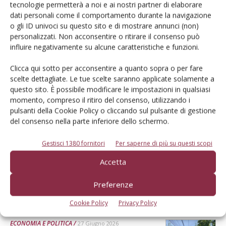
che non può diventare un alibi
tecnologie permetterà a noi e ai nostri partner di elaborare
dati personali come il comportamento durante la navigazione
Realisticamente, serviranno almeno dieci anni prima che le Tea
o gli ID univoci su questo sito e di mostrare annunci (non)
possano incidere in modo evidente sull’attività quotidiana del
personalizzati. Non acconsentire o ritirare il consenso può
produttore. Per questo non possono diventare un alibi per
influire negativamente su alcune caratteristiche e funzioni.
eliminare oggi molecole e strumenti di difesa senza che siano già
disponibili alternative realmente efficaci. Sono dunque una carta
Clicca qui sotto per acconsentire a quanto sopra o per fare
importante, ma non la carta che da sola farà vincere la partita
scelte dettagliate. Le tue scelte saranno applicate solamente a
Di Davide Vernocchi, presidente Apo Conerpo
-
questo sito. È possibile modificare le impostazioni in qualsiasi
momento, compreso il ritiro del consenso, utilizzando i
pulsanti della Cookie Policy o cliccando sul pulsante di gestione
ECONOMIA E POLITICA
17 Luglio 2026
del consenso nella parte inferiore dello schermo.
Imballaggi: si parte col Ppwr
Gestisci 1380 fornitori
Per saperne di più su questi scopi
Cosa cambia per packaging, produttori e filiera ortofrutticola a
Accetta
partire dal 12 agosto. Intervista a un'esperta della nuova
normativa
Preferenze
Di
Sara Vitali
Cookie Policy
Privacy Policy
ECONOMIA E POLITICA
27 Giugno 2026