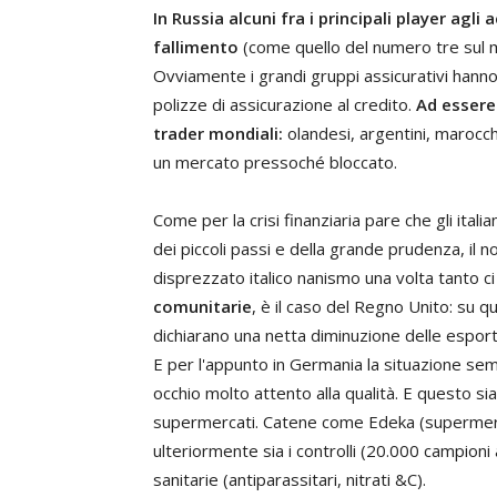
In Russia alcuni fra i principali player agli
fallimento
(come quello del numero tre sul m
Ovviamente i grandi gruppi assicurativi hanno
polizze di assicurazione al credito.
Ad essere
trader mondiali:
olandesi, argentini, marocch
un mercato pressoché bloccato.
Come per la crisi finanziaria pare che gli itali
dei piccoli passi e della grande prudenza, il n
disprezzato italico nanismo una volta tanto c
comunitarie
, è il caso del Regno Unito: su 
dichiarano una netta diminuzione delle espor
E per l'appunto in Germania la situazione semb
occhio molto attento alla qualità. E questo si
supermercati. Catene come Edeka (supermerca
ulteriormente sia i controlli (20.000 campioni a
sanitarie (antiparassitari, nitrati &C).