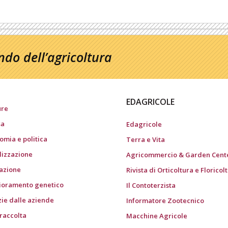
do dell’agricoltura
EDAGRICOLE
ure
sa
Edagricole
omia e politica
Terra e Vita
ilizzazione
Agricommercio & Garden Cent
gazione
Rivista di Orticoltura e Floricol
ioramento genetico
Il Contoterzista
zie dalle aziende
Informatore Zootecnico
 raccolta
Macchine Agricole