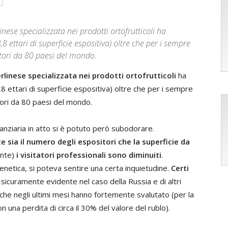
inese specializzata nei prodotti ortofrutticoli ha
,8 ettari di superficie espositiva) oltre che per i sempre
itori da 80 paesi del mondo.
berlinese specializzata nei prodotti ortofrutticoli
ha
8,8 ettari di superficie espositiva) oltre che per i sempre
tori da 80 paesi del mondo.
inanziaria in atto si è potuto però subodorare.
sia il numero degli espositori che la superficie da
ente)
i visitatori professionali sono diminuiti
.
frenetica, si poteva sentire una certa inquietudine.
Certi
è sicuramente evidente nel caso della Russia e di altri
che negli ultimi mesi hanno fortemente svalutato (per la
 una perdita di circa il 30% del valore del rublo).