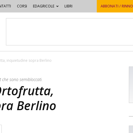
TATTI
CORSI
EDAGRICOLE
LIBRI
ABBONATI / RINN
utta, inquietudine sopra Berlino
Est che sono semibloccati.
Ortofrutta,
ra Berlino