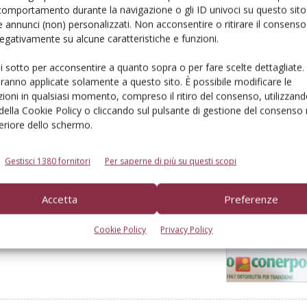
comportamento durante la navigazione o gli ID univoci su questo sito 
 annunci (non) personalizzati. Non acconsentire o ritirare il consens
i specie frutticole in Emilia-Romagna. I primi
 negativamente su alcune caratteristiche e funzioni.
a webapp regionale per simulare all'istante la
ui sotto per acconsentire a quanto sopra o per fare scelte dettagliate.
aranno applicate solamente a questo sito. È possibile modificare le
ioni in qualsiasi momento, compreso il ritiro del consenso, utilizzand
 della Cookie Policy o cliccando sul pulsante di gestione del consenso 
feriore dello schermo.
Gestisci 1380 fornitori
Per saperne di più su questi scopi
 non può diventare un alibi
ma che le Tea possano incidere in modo evidente
Accetta
Preferenze
non possono diventare un alibi per eliminare oggi
disponibili alternative realmente efficaci. Sono
Cookie Policy
Privacy Policy
 sola farà vincere la partita