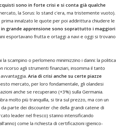
 acquisti sono in forte crisi e si conta già qualche
ercato, la Sorus: lo stand c'era, ma tristemente vuoto).
 prima innalzato le quote per poi addirittura chiudere le
 in grande apprensione sono soprattutto i maggiori
ini esportavano frutta e ortaggi a navi e oggi si trovano
ani la scampino o perlomeno minimizzino i danni: la politica
on ricorso agli strumenti finanziari, insomma il tanto
i avvantaggia.
Aria di crisi anche su certe piazze
questo mercato, per loro fondamentale, gli olandesi
tazioni anche se recuperano (+3%) sulla Germania.
ra molto più tranquilla, si tira sul prezzo, ma con un
a da parte dei discounter che della grandi catene di
to leader nel fresco) stanno intensificando
ll'anno) come la richiesta di certificazioni igienico-