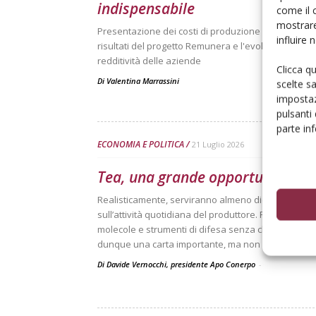
indispensabile
come il 
mostrare
Presentazione dei costi di produzione delle principal
influire
risultati del progetto Remunera e l'evoluzione dell
redditività delle aziende
Clicca q
Di
Valentina Marrassini
scelte s
impostaz
pulsanti
parte in
ECONOMIA E POLITICA
21 Luglio 2026
Tea, una grande opportunità che
Realisticamente, serviranno almeno dieci anni pri
sull’attività quotidiana del produttore. Per questo 
molecole e strumenti di difesa senza che siano già 
dunque una carta importante, ma non la carta che da
Di Davide Vernocchi, presidente Apo Conerpo
-