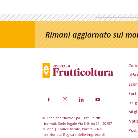
Rimani aggiornato sul mon
Colt
Dife
Econ
Fert
Irri
Migl
© Tecniche Nuove Spa. Tutti i diritti
Noti
riservati. Sede legale Via Eritrea 21 - 20157
Milano | Codice fiscale, Partita IVA e
Post
Iscrizione al Registro delle imprese di