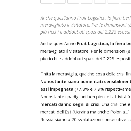
Anche quest’anno Fruit Logistica, la fiera berl
meravigliato il visitatore. Per le dimensioni (8
più ricchi e addobbati spazi dei 2.228 espos
Anche quest'anno
Fruit Logistica, la fiera 
meravigliato il visitatore. Per le dimensioni (
più ricchi e addobbati spazi dei 2.228 esposi
Finita la meraviglia, qualche cosa della crisi f
Nonostante siano aumentati sensibilmente 
essi impegnata
(+7,8% e 7,9% rispettivam
Nonostante i padiglioni ben pieni e l'attività 
mercati danno segni di crisi
. Una crisi che 
mercati dell'Est (Ucraina ma anche Polonia…) 
Russia siamo a 20 svalutazioni consecutive con