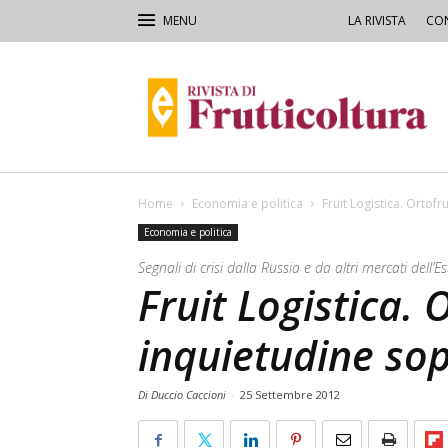
LA RIVISTA
CON
Rivista
di
Frutticoltura
e
Ortofloricoltura
Home
Economia e politica
Fruit Logistica. Ortofr
Economia e politica
Segnali di crisi dalla Russia e da altri mercati dell’
Fruit Logistica. 
inquietudine sop
Di Duccio Caccioni
-
25 Settembre 2012