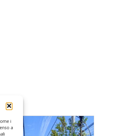
 come i
senso a
ali