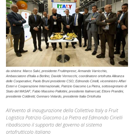
da sinistra: Marco Salvi, presidente Fruitimprese; Armando Varricchio,
Ambasciatore d’Italia a Berlino; Davide Vernocchi, coordinatore ortofrutta Alleanza
delle Cooperative; Paolo Bruni presidente CSO; Edmondo Cirielli, viceministro Affari
Esteri e Cooperazione Internazionale, Patrizio Giacomo La Pietra, sottosegretario di
Stato del MASAF; Fabio Massimo Pallottini, presidente Italmercati; Ettore Prandini,
presidente Coldiretti; Gennaro Velardo, presidente Italia Ortofrutta
All'evento di inaugurazione della Collettiva Italy a Fruit
Logistica Patrizio Giacomo La Pietra ed Edmondo Cirielli
ribadiscono il supporto del governo al sistema
ortofrutticolo italiano