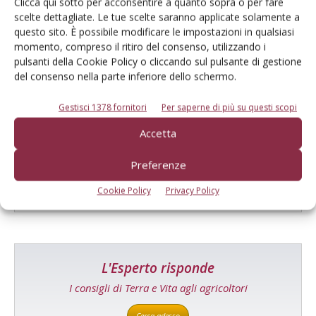
Clicca qui sotto per acconsentire a quanto sopra o per fare
scelte dettagliate. Le tue scelte saranno applicate solamente a
questo sito. È possibile modificare le impostazioni in qualsiasi
momento, compreso il ritiro del consenso, utilizzando i
pulsanti della Cookie Policy o cliccando sul pulsante di gestione
del consenso nella parte inferiore dello schermo.
Gestisci 1378 fornitori
Per saperne di più su questi scopi
Catalogo Aziende e Prodotti
Accetta
Un modo semplice per cercare un'azienda o un
prodotto!
Preferenze
Cerca adesso
Cookie Policy
Privacy Policy
L'Esperto risponde
I consigli di Terra e Vita agli agricoltori
Cerca adesso