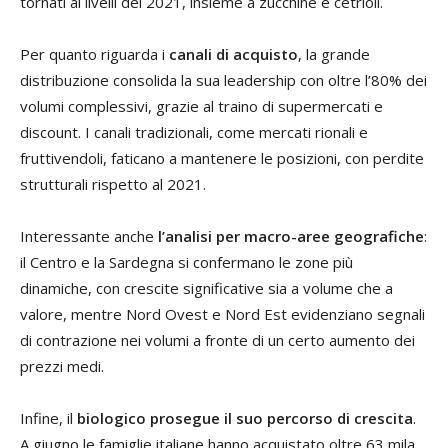
tornati ai livelli del 2021, insieme a zucchine e cetrioli.
Per quanto riguarda i
canali di acquisto
, la grande
distribuzione consolida la sua leadership con oltre l’80% dei
volumi complessivi, grazie al traino di supermercati e
discount. I canali tradizionali, come mercati rionali e
fruttivendoli, faticano a mantenere le posizioni, con perdite
strutturali rispetto al 2021.
Interessante anche
l’analisi per macro-aree geografiche
:
il Centro e la Sardegna si confermano le zone più
dinamiche, con crescite significative sia a volume che a
valore, mentre Nord Ovest e Nord Est evidenziano segnali
di contrazione nei volumi a fronte di un certo aumento dei
prezzi medi.
Infine, il
biologico prosegue il suo percorso di crescita
.
A giugno le famiglie italiane hanno acquistato oltre 63 mila