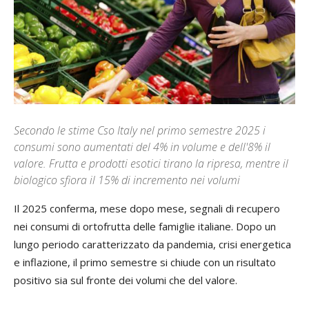
Secondo le stime Cso Italy nel primo semestre 2025 i
consumi sono aumentati del 4% in volume e dell'8% il
valore. Frutta e prodotti esotici tirano la ripresa, mentre il
biologico sfiora il 15% di incremento nei volumi
Il 2025 conferma, mese dopo mese, segnali di recupero
nei consumi di ortofrutta delle famiglie italiane. Dopo un
lungo periodo caratterizzato da pandemia, crisi energetica
e inflazione, il primo semestre si chiude con un risultato
positivo sia sul fronte dei volumi che del valore.