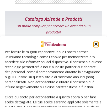
Catalogo Aziende e Prodotti
Un modo semplice per cercare un'azienda o un
prodotto!
Cerca adesso
Per fornire le migliori esperienze, noi e i nostri partner
utilizziamo tecnologie come i cookie per memorizzare e/o
accedere alle informazioni del dispositivo. Il consenso a queste
tecnologie permetterà a noi e ai nostri partner di elaborare
L'Esperto risponde
dati personali come il comportamento durante la navigazione
I consigli di Terra e Vita agli agricoltori
o gli ID univoci su questo sito e di mostrare annunci (non)
personalizzati. Non acconsentire o ritirare il consenso può
Cerca adesso
influire negativamente su alcune caratteristiche e funzioni.
Clicca qui sotto per acconsentire a quanto sopra o per fare
scelte dettagliate. Le tue scelte saranno applicate solamente a
questo sito. È possibile modificare le impostazioni in qualsiasi