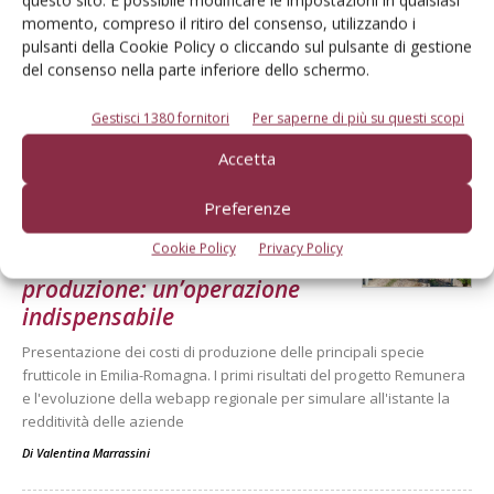
momento, compreso il ritiro del consenso, utilizzando i
pulsanti della Cookie Policy o cliccando sul pulsante di gestione
del consenso nella parte inferiore dello schermo.
Gestisci 1380 fornitori
Per saperne di più su questi scopi
Dalla stessa categoria
Accetta
Preferenze
ECONOMIA E POLITICA
22 Luglio 2026
Cookie Policy
Privacy Policy
Monitoraggio dei costi di
produzione: un’operazione
indispensabile
Presentazione dei costi di produzione delle principali specie
frutticole in Emilia-Romagna. I primi risultati del progetto Remunera
e l'evoluzione della webapp regionale per simulare all'istante la
redditività delle aziende
Di
Valentina Marrassini