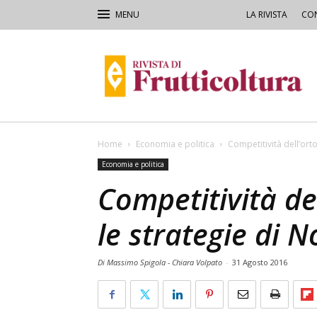
LA RIVISTA
CON
Rivista
di
Frutticoltura
e
Ortofloricoltura
Home
Economia e politica
Competitività dell’ort
Economia e politica
Competitività del
le strategie di
Di Massimo Spigola - Chiara Volpato
-
31 Agosto 2016