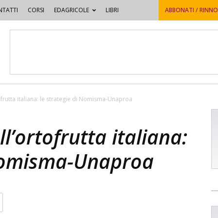
TATTI
CORSI
EDAGRICOLE
LIBRI
ABBONATI / RINN
ofrutta italiana: le strategie di Nomisma-Unaproa
l’ortofrutta italiana:
 Nomisma-Unaproa