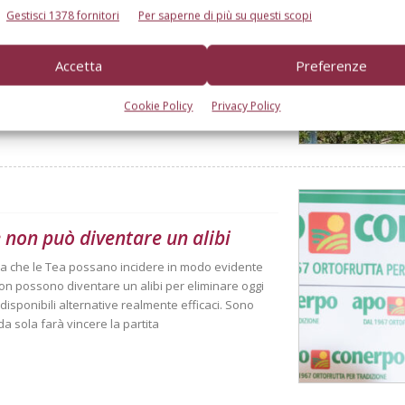
Gestisci 1378 fornitori
Per saperne di più su questi scopi
i specie frutticole in Emilia-Romagna. I primi
Accetta
Preferenze
a webapp regionale per simulare all'istante la
Cookie Policy
Privacy Policy
 non può diventare un alibi
ma che le Tea possano incidere in modo evidente
non possono diventare un alibi per eliminare oggi
disponibili alternative realmente efficaci. Sono
 sola farà vincere la partita