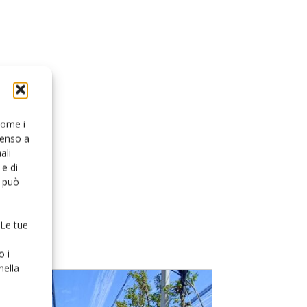
 come i
senso a
ali
e di
o può
 Le tue
o i
nella