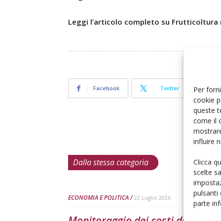
Leggi l’articolo completo su Frutticoltura
Facebook
Twitter
Per forni
cookie p
queste t
come il 
mostrare
influire
Dalla stessa categoria
Clicca q
scelte s
impostaz
pulsanti
ECONOMIA E POLITICA
22 Luglio 2026
parte in
Monitoraggio dei costi di produz