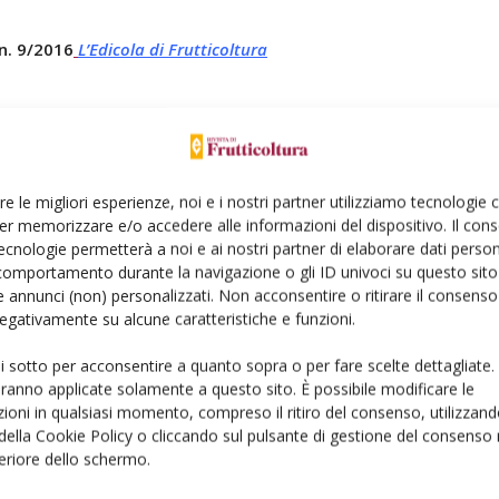
 n. 9/2016
L’Edicola di Frutticoltura
Linkedin
Pinterest
Email
re le migliori esperienze, noi e i nostri partner utilizziamo tecnologie
er memorizzare e/o accedere alle informazioni del dispositivo. Il con
ecnologie permetterà a noi e ai nostri partner di elaborare dati person
comportamento durante la navigazione o gli ID univoci su questo sito 
 annunci (non) personalizzati. Non acconsentire o ritirare il consens
 negativamente su alcune caratteristiche e funzioni.
ui sotto per acconsentire a quanto sopra o per fare scelte dettagliate.
aranno applicate solamente a questo sito. È possibile modificare le
ioni in qualsiasi momento, compreso il ritiro del consenso, utilizzand
 della Cookie Policy o cliccando sul pulsante di gestione del consenso 
feriore dello schermo.
ione: un’operazione