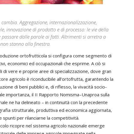
on cambia. Aggregazione, internazionalizzazione,
e, innovazione di prodotto e di processo: le vie della
assare dalle parole ai fatti. Altrimenti si arretra a
 non stanno alla finestra.
 produzione ortofrutticola si configura come segmento di
ttivi, economici ed occupazionali che esprime. A ciò si
ali di vere e proprie aree di specializzazione, dove gran
re agricolo è riconducibile all’ortofrutta, garantendo la
ione di beni pubblici e, di riflesso, la vivacità socio-
di tale importanza, il II Rapporto Nomisma–Unaproa sulla
nale ne ha delineato – in continuità con la precedente
ografia strutturale, produttiva ed economica aggiornata,
e spunti per rilanciarne la competitività.
tticolo ricopre nel sistema agricolo nazionale emerge
ritoriale delle imprese agricole impegnate nella