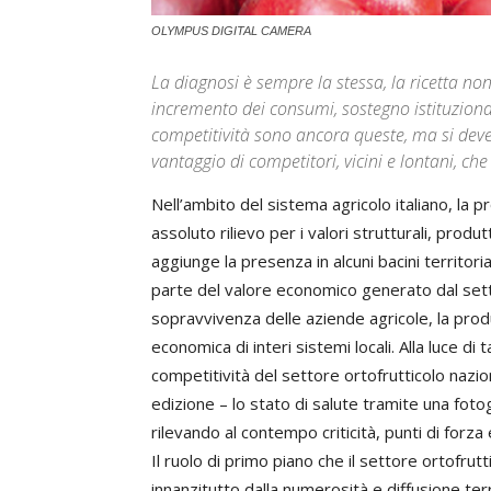
OLYMPUS DIGITAL CAMERA
La diagnosi è sempre la stessa, la ricetta n
incremento dei consumi, sostegno istituzional
competitività sono ancora queste, ma si deve p
vantaggio di competitori, vicini e lontani, che
Nell’ambito del sistema agricolo italiano, la
assoluto rilievo per i valori strutturali, produ
aggiunge la presenza in alcuni bacini territori
parte del valore economico generato dal setto
sopravvivenza delle aziende agricole, la produz
economica di interi sistemi locali. Alla luce 
competitività del settore ortofrutticolo nazio
edizione – lo stato di salute tramite una fot
rilevando al contempo criticità, punti di forza 
Il ruolo di primo piano che il settore ortofru
innanzitutto dalla numerosità e diffusione ter