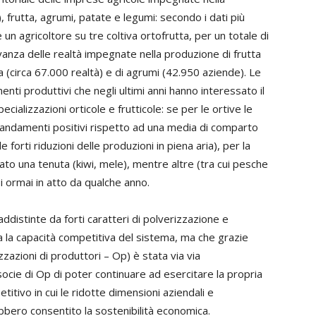
), frutta, agrumi, patate e legumi: secondo i dati più
un agricoltore su tre coltiva ortofrutta, per un totale di
anza delle realtà impegnate nella produzione di frutta
ia (circa 67.000 realtà) e di agrumi (42.950 aziende). Le
enti produttivi che negli ultimi anni hanno interessato il
cializzazioni orticole e frutticole: se per le ortive le
o andamenti positivi rispetto ad una media di comparto
forti riduzioni delle produzioni in piena aria), per la
ato una tenuta (kiwi, mele), mentre altre (tra cui pesche
i ormai in atto da qualche anno.
ddistinte da forti caratteri di polverizzazione e
a la capacità competitiva del sistema, ma che grazie
zzazioni di produttori – Op) è stata via via
cie di Op di poter continuare ad esercitare la propria
itivo in cui le ridotte dimensioni aziendali e
bbero consentito la sostenibilità economica.