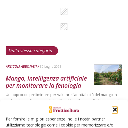
Dalla stessa categoria
ARTICOLI ABBONATI
30 Luglio 2026
Mango, intelligenza artificiale
per monitorare la fenologia
Un approccio preliminare per valutare l’adattabilità del mango in
ambiente mediterraneo. L’obiettivo è lo sviluppo e l’addestramento
di un modello per il riconoscimento, mediante immagini di campo,
delle principali fasi fenologiche di diverse cultivar di mango
coltivate in Sicilia, al fine di disporre un dataset uniforme e
Per fornire le migliori esperienze, noi e i nostri partner
confrontabile tra fasi fenologiche, utile a seguirne la risposta
utilizziamo tecnologie come i cookie per memorizzare e/o