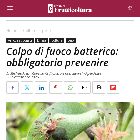
Home
Colture
pero
Articoli abbonati
Difesa
Colture
pero
Colpo di fuoco batterico:
obbligatorio prevenire
Di Michele Preti - Consulente fitoiatra e ricercatore indipendente
-
22 Settembre 2025