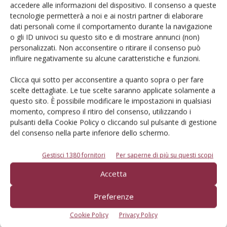
fenologica al microclima delle zone costiere siciliane e ai regimi
accedere alle informazioni del dispositivo. Il consenso a queste
termici e idrici stagionali
tecnologie permetterà a noi e ai nostri partner di elaborare
dati personali come il comportamento durante la navigazione
Di Vincenzo Tarantino et al.
-
o gli ID univoci su questo sito e di mostrare annunci (non)
personalizzati. Non acconsentire o ritirare il consenso può
influire negativamente su alcune caratteristiche e funzioni.
ARTICOLI ABBONATI
13 Aprile 2026
Clicca qui sotto per acconsentire a quanto sopra o per fare
Ciliegie cilene: più ombre che
scelte dettagliate. Le tue scelte saranno applicate solamente a
luci sul futuro
questo sito. È possibile modificare le impostazioni in qualsiasi
momento, compreso il ritiro del consenso, utilizzando i
Espansione produttiva senza precedenti, massificazione
pulsanti della Cookie Policy o cliccando sul pulsante di gestione
dell’offerta, eccessiva dipendenza dal mercato cinese rischiano di
del consenso nella parte inferiore dello schermo.
mettere in crisi un settore che negli ultimi anni era invidiato nel
mondo
Gestisci 1380 fornitori
Per saperne di più su questi scopi
Di America Ramirez M. - Decofrut, Santiago (Cile)
-
Accetta
ARTICOLI ABBONATI
13 Aprile 2026
Preferenze
Campagna complessa per le
Cookie Policy
Privacy Policy
arance