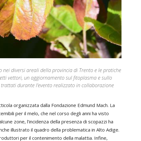
 nei diversi areali della provincia di Trento e le pratiche
setti vettori, un aggiornamento sul fitoplasma e sullo
 trattati durante l’evento realizzato in collaborazione
utticola organizzata dalla Fondazione Edmund Mach. La
mibili per il melo, che nel corso degli anni ha visto
 alcune zone, l’incidenza della presenza di scopazzi ha
che illustrato il quadro della problematica in Alto Adige.
duttori per il contenimento della malattia. Infine,