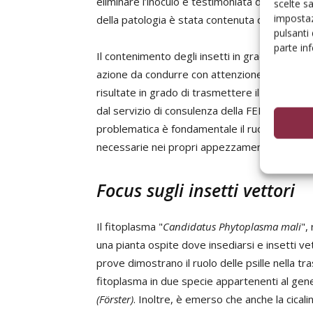
eliminare l’inoculo è testimoniata dalla posit
scelte s
impostaz
della patologia è stata contenuta dal convinto
pulsanti
parte in
Il contenimento degli insetti in grado di tra
azione da condurre con attenzione e precision
risultate in grado di trasmettere il fitoplasm
dal servizio di consulenza della FEM nelle si
problematica è fondamentale il ruolo del singo
necessarie nei propri appezzamenti.
Focus sugli insetti vettori
Il fitoplasma "
Candidatus Phytoplasma mali
",
una pianta ospite dove insediarsi e insetti ve
prove dimostrano il ruolo delle psille nella t
fitoplasma in due specie appartenenti al ge
(Förster)
. Inoltre, è emerso che anche la cicali