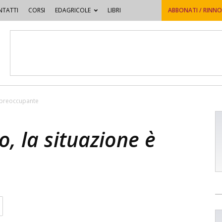
TATTI
CORSI
EDAGRICOLE
LIBRI
ABBONATI / RINN
è preoccupante
o, la situazione è