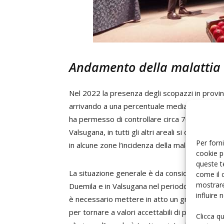
Andamento della malattia
Nel 2022 la presenza degli scopazzi in provi
arrivando a una percentuale media del 1,54% di
ha permesso di controllare circa 760.000 piant
Valsugana, in tutti gli altri areali si osserva
Per forni
in alcune zone l’incidenza della malattia ha rag
cookie p
queste t
La situazione generale è da considerarsi grave
come il 
mostrare
Duemila e in Valsugana nel periodo 2011-2014,
influire
è necessario mettere in atto un grosso sforzo
per tornare a valori accettabili di presenza d
Clicca q