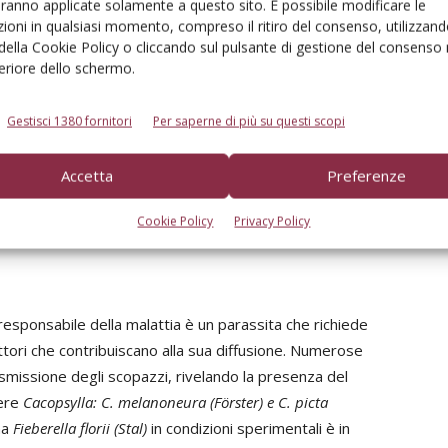
iva esperienza vissuta in Valsugana, dove la forte crescita
aranno applicate solamente a questo sito. È possibile modificare le
ioni in qualsiasi momento, compreso il ritiro del consenso, utilizzand
 estirpo delle piante colpite.
 della Cookie Policy o cliccando sul pulsante di gestione del consenso 
feriore dello schermo.
smettere la malattia è una altrettanto fondamentale
e. In Trentino le psille
C. melanoneura
e
C. picta
sono
Gestisci 1380 fornitori
Per saperne di più su questi scopi
a. La strategia per il loro contenimento viene proposta
ngole zone frutticole. Per limitare questa preoccupante
Accetta
Preferenze
lo frutticoltore nell’attuare correttamente le pratiche
Cookie Policy
Privacy Policy
 responsabile della malattia è un parassita che richiede
ttori che contribuiscano alla sua diffusione. Numerose
rasmissione degli scopazzi, rivelando la presenza del
nere
Cacopsylla: C. melanoneura (Förster) e C. picta
na
Fieberella florii (Stal)
in condizioni sperimentali è in