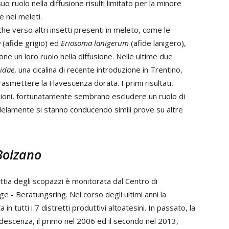
o ruolo nella diffusione risulti limitato per la minore
e nei meleti.
nche verso altri insetti presenti in meleto, come le
a
(afide grigio) ed
Eriosoma lanigerum
(afide lanigero),
ne un loro ruolo nella diffusione. Nelle ultime due
hidae
, una cicalina di recente introduzione in Trentino,
rasmettere la Flavescenza dorata. I primi risultati,
zioni, fortunatamente sembrano escludere un ruolo di
lelamente si stanno conducendo simili prove su altre
 Bolzano
attia degli scopazzi è monitorata dal Centro di
ige - Beratungsring. Nel corso degli ultimi anni la
in tutti i 7 distretti produttivi altoatesini. In passato, la
descenza, il primo nel 2006 ed il secondo nel 2013,