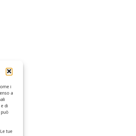
 come i
senso a
ali
e di
o può
 Le tue