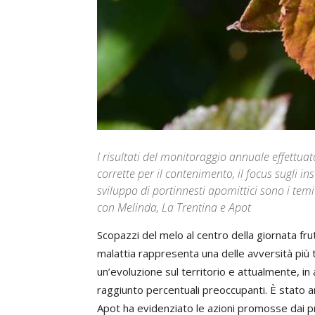
I risultati del monitoraggio annuale effettuato
corrette per il contenimento, il focus sugli in
sviluppo di portinnesti apomittici sono i temi
con Melinda, La Trentina e Apot
Scopazzi del melo al centro della giornata fr
malattia rappresenta una delle avversità più te
un’evoluzione sul territorio e attualmente, in
raggiunto percentuali preoccupanti. È stato an
Apot ha evidenziato le azioni promosse dai pro