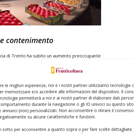
 e contenimento
ncia di Trento ha subito un aumento preoccupante
 piante colpite. Il monitoraggio statistico provinciale
e per un totale di 210 ettari. Esclusa la zona della
 un elevato aumento della presenza di piante sintomatiche:
re le migliori esperienze, noi e i nostri partner utilizziamo tecnologie
giunto percentuali molto significative, oltre il 2%.
er memorizzare e/o accedere alle informazioni del dispositivo. Il con
ecnologie permetterà a noi e ai nostri partner di elaborare dati person
: come già successo nelle Valli del Noce ad inizio anni
comportamento durante la navigazione o gli ID univoci su questo sito 
 annunci (non) personalizzati. Non acconsentire o ritirare il consens
 superata la soglia dell’1% di diffusione degli scopazzi
 negativamente su alcune caratteristiche e funzioni.
 di estirpo di tutte le piante colpite, considerando che,
ella malattia, serve qualche anno. L’importanza di
ui sotto per acconsentire a quanto sopra o per fare scelte dettagliate.