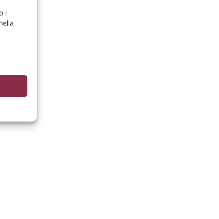
o i
nella