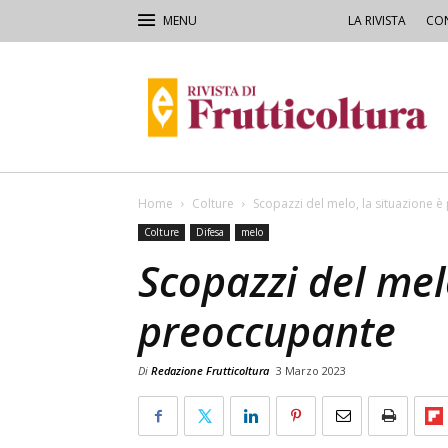
LA RIVISTA
CON
Rivista
di
Frutticoltura
e
Ortofloricoltura
Home
Colture
Scopazzi del melo, la situazione 
Colture
Difesa
melo
Scopazzi del mel
preoccupante
Di
Redazione Frutticoltura
3 Marzo 2023