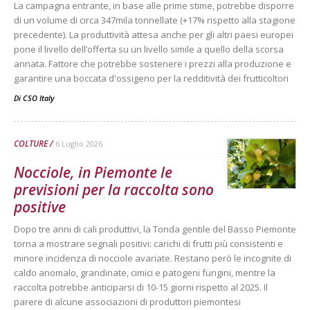
La campagna entrante, in base alle prime stime, potrebbe disporre
di un volume di circa 347mila tonnellate (+17% rispetto alla stagione
precedente). La produttività attesa anche per gli altri paesi europei
pone il livello dell’offerta su un livello simile a quello della scorsa
annata. Fattore che potrebbe sostenere i prezzi alla produzione e
garantire una boccata d'ossigeno per la redditività dei frutticoltori
Di
CSO Italy
COLTURE
6 Luglio 2026
Nocciole, in Piemonte le
previsioni per la raccolta sono
positive
Dopo tre anni di cali produttivi, la Tonda gentile del Basso Piemonte
torna a mostrare segnali positivi: carichi di frutti più consistenti e
minore incidenza di nocciole avariate. Restano però le incognite di
caldo anomalo, grandinate, cimici e patogeni fungini, mentre la
raccolta potrebbe anticiparsi di 10-15 giorni rispetto al 2025. Il
parere di alcune associazioni di produttori piemontesi