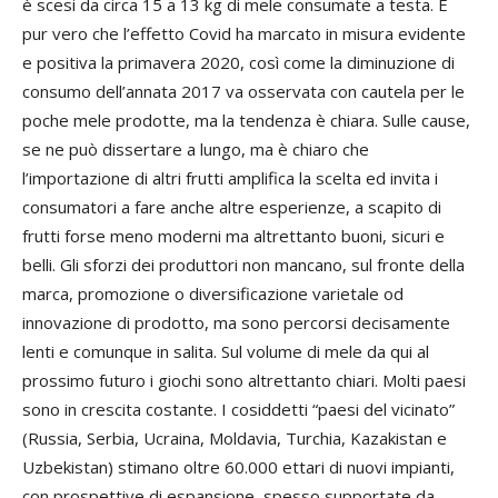
è scesi da circa 15 a 13 kg di mele consumate a testa. È
pur vero che l’effetto Covid ha marcato in misura evidente
e positiva la primavera 2020, così come la diminuzione di
consumo dell’annata 2017 va osservata con cautela per le
poche mele prodotte, ma la tendenza è chiara. Sulle cause,
se ne può dissertare a lungo, ma è chiaro che
l’importazione di altri frutti amplifica la scelta ed invita i
consumatori a fare anche altre esperienze, a scapito di
frutti forse meno moderni ma altrettanto buoni, sicuri e
belli. Gli sforzi dei produttori non mancano, sul fronte della
marca, promozione o diversificazione varietale od
innovazione di prodotto, ma sono percorsi decisamente
lenti e comunque in salita. Sul volume di mele da qui al
prossimo futuro i giochi sono altrettanto chiari. Molti paesi
sono in crescita costante. I cosiddetti “paesi del vicinato”
(Russia, Serbia, Ucraina, Moldavia, Turchia, Kazakistan e
Uzbekistan) stimano oltre 60.000 ettari di nuovi impianti,
con prospettive di espansione, spesso supportate da