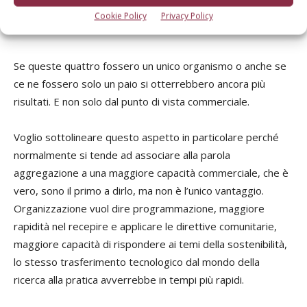
anno migliori, volte a interagire meglio con i consumatori,
Cookie Policy
Privacy Policy
con l’ambiente e le comunità che li circondano.
Se queste quattro fossero un unico organismo o anche se
ce ne fossero solo un paio si otterrebbero ancora più
risultati. E non solo dal punto di vista commerciale.
Voglio sottolineare questo aspetto in particolare perché
normalmente si tende ad associare alla parola
aggregazione a una maggiore capacità commerciale, che è
vero, sono il primo a dirlo, ma non è l’unico vantaggio.
Organizzazione vuol dire programmazione, maggiore
rapidità nel recepire e applicare le direttive comunitarie,
maggiore capacità di rispondere ai temi della sostenibilità,
lo stesso trasferimento tecnologico dal mondo della
ricerca alla pratica avverrebbe in tempi più rapidi.