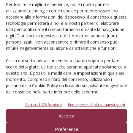
famiglia.
Per fornire le migliori esperienze, noi e i nostri partner
utilizziamo tecnologie come i cookie per memorizzare e/o
Se Dalpiaz potesse decidere e rendere
accedere alle informazioni del dispositivo. Il consenso a queste
tecnologie permetterà a noi e ai nostri partner di elaborare
operativa un’azione immediata a sostegno dei
dati personali come il comportamento durante la navigazione
frutticoltori quale sarebbe?
o gli ID univoci su questo sito e di mostrare annunci (non)
personalizzati. Non acconsentire o ritirare il consenso può
Il primo obiettivo deve rimanere l’aggregazione. Su questo
influire negativamente su alcune caratteristiche e funzioni.
fronte se potessi rendere immediatamente operativa
Clicca qui sotto per acconsentire a quanto sopra o per fare
un’azione sarebbe unire le 4 principali organizzazioni del
scelte dettagliate. Le tue scelte saranno applicate solamente a
territorio.
questo sito. È possibile modificare le impostazioni in qualsiasi
momento, compreso il ritiro del consenso, utilizzando i
Poche Organizzazioni consentono non solo di mitigare gli
pulsanti della Cookie Policy o cliccando sul pulsante di gestione
del consenso nella parte inferiore dello schermo.
effetti dei fattori contrari, ma anche di fruire al meglio delle
opportunità, quando ci sono, ovviamente. E non in senso
Gestisci 1378 fornitori
Per saperne di più su questi scopi
puramente commerciale. Se quattro OP del Trentino-Alto
Adige governano oltre il 70% della produzione nazionale di
Accetta
mele, le stesse coordinano circa 15.000 frutticoltori, ai quali
Preferenze
vengono date direttive precise e controllate, di anno in