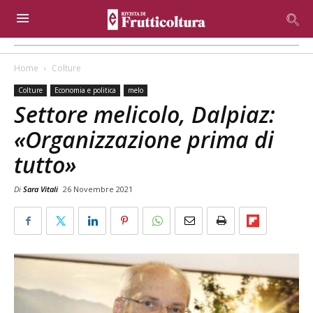
Home
Colture
Colture
Economia e politica
melo
Settore melicolo, Dalpiaz:
«Organizzazione prima di
tutto»
Di
Sara Vitali
26 Novembre 2021