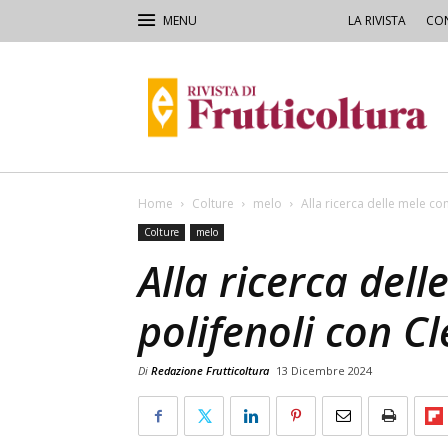
LA RIVISTA
CON
Rivista
di
Frutticoltura
e
Ortofloricoltura
Home
Colture
melo
Alla ricerca delle mele c
Colture
melo
Alla ricerca dell
polifenoli con 
Di
Redazione Frutticoltura
13 Dicembre 2024