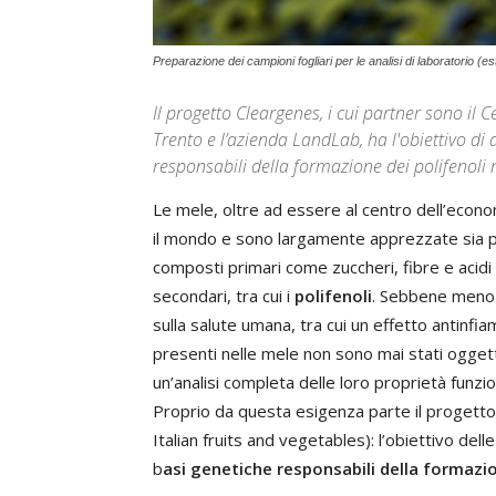
Preparazione dei campioni fogliari per le analisi di laboratorio
Il progetto Cleargenes, i cui partner sono il 
Trento e l’azienda LandLab, ha l'obiettivo di
responsabili della formazione dei polifenoli n
Le mele, oltre ad essere al centro dell’econom
il mondo e sono largamente apprezzate sia per i
composti primari come zuccheri, fibre e acid
secondari, tra cui i
polifenoli
. Sebbene meno co
sulla salute umana, tra cui un effetto antinfi
presenti nelle mele non sono mai stati oggetto
un’analisi completa delle loro proprietà funzi
Proprio da questa esigenza parte il progett
Italian fruits and vegetables): l’obiettivo delle 
b
asi genetiche responsabili della formazio