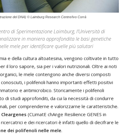
 (estrazione del DNA) © Laimburg Research Centre/Ivo Corrà
Centro di Sperimentazione Laimburg, l’Università di
 analizzare in maniera approfondita le basi genetiche
elle mele per identificare quelle più salutari
ia e della cultura altoatesina, vengono coltivate in tutto
l loro sapore, sia per i valori nutrizionali. Oltre ai noti
i organici, le mele contengono anche diversi composti
nosciuti, i polifenoli hanno importanti effetti positivi
ammatorio e antimicrobico. Storicamente i polifenoli
 di studi approfonditi, da cui la necessità di condurre
onali, per comprenderne e valorizzarne le caratteristiche.
o
Cleargenes
(CLimatE chAnge Resilience GENES in
ricercatrici e dei ricercatori è infatti quello di decifrare le
ne dei polifenoli nelle mele
.