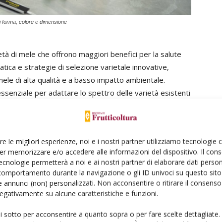
ni forma, colore e dimensione
tà di mele che offrono maggiori benefici per la salute
tica e strategie di selezione varietale innovative,
ele di alta qualità e a basso impatto ambientale.
senziale per adattare lo spettro delle varietà esistenti
tici» spiega
Walter Guerra
, responsabile dell’Istituto di
one Laimburg e a capo del progetto.
re le migliori esperienze, noi e i nostri partner utilizziamo tecnologie
Italian fruits and vegetables è finanziato dal Piano
er memorizzare e/o accedere alle informazioni del dispositivo. Il con
ecnologie permetterà a noi e ai nostri partner di elaborare dati person
comportamento durante la navigazione o gli ID univoci su questo sito 
 annunci (non) personalizzati. Non acconsentire o ritirare il consens
 nelle mele
 negativamente su alcune caratteristiche e funzioni.
ui sotto per acconsentire a quanto sopra o per fare scelte dettagliate.
tori analizzano le mele provenienti da una collezione di