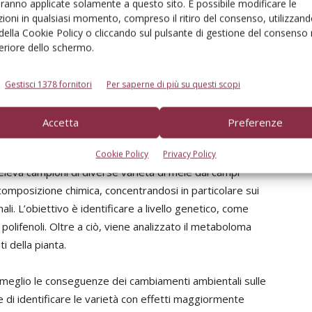
aranno applicate solamente a questo sito. È possibile modificare le
iverse varietà, rappresentative dell’intera variabilità
ioni in qualsiasi momento, compreso il ritiro del consenso, utilizzand
in sei diversi siti climatici in tutta Europa,
RefPOP
 della Cookie Policy o cliccando sul pulsante di gestione del consenso 
stono tra genetica e ambiente. Particolare attenzione
feriore dello schermo.
i sulle caratteristiche qualitative delle mele. In tal senso,
olarmente, mentre un’altra parte viene coltivata senza
Gestisci 1378 fornitori
Per saperne di più su questi scopi
 stress idrico indotto. Il Centro di Sperimentazione
suoi campi a Ora (BZ) un sito per la coltivazione delle
Accetta
Preferenze
Cookie Policy
Privacy Policy
eleva campioni di diverse varietà di mele dai campi
o composizione chimica, concentrandosi in particolare sui
li. L’obiettivo è identificare a livello genetico, come
polifenoli. Oltre a ciò, viene analizzato il metaboloma
ti della pianta.
meglio le conseguenze dei cambiamenti ambientali sulle
e di identificare le varietà con effetti maggiormente