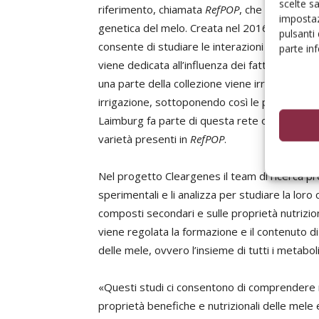
scelte s
riferimento, chiamata
RefPOP
, che conta 600 d
impostaz
genetica del melo. Creata nel 2016 e dislocata 
pulsanti
consente di studiare le interazioni che sussi
parte in
viene dedicata all’influenza dei fattori climatic
una parte della collezione viene irrigata reg
irrigazione, sottoponendo così le piante a uno
Laimburg fa parte di questa rete offrendo nei 
varietà presenti in
RefPOP
.
Nel progetto Cleargenes il team di ricerca pr
sperimentali e li analizza per studiare la lor
composti secondari e sulle proprietà nutriziona
viene regolata la formazione e il contenuto di 
delle mele, ovvero l’insieme di tutti i metaboli
«Questi studi ci consentono di comprendere 
proprietà benefiche e nutrizionali delle mele 