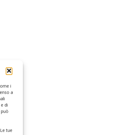
 come i
senso a
ali
e di
o può
 Le tue