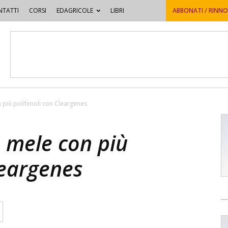
TATTI
CORSI
EDAGRICOLE
LIBRI
ABBONATI / RINN
on più polifenoli con Cleargenes
e mele con più
Cleargenes