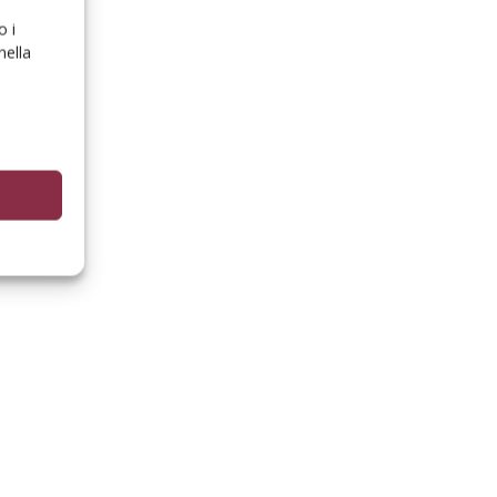
o i
nella