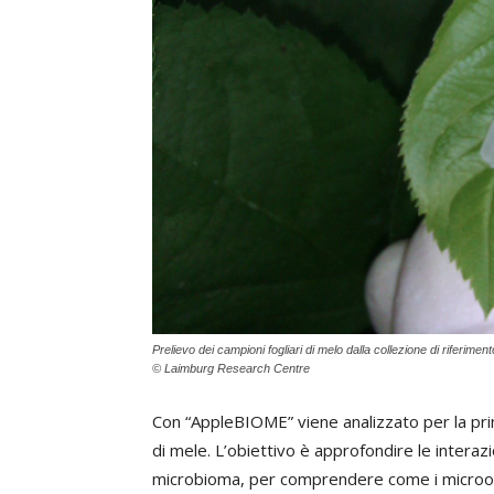
Prelievo dei campioni fogliari di melo dalla collezione di riferim
© Laimburg Research Centre
Con “AppleBIOME” viene analizzato per la prim
di mele. L’obiettivo è approfondire le interazio
microbioma, per comprendere come i microorgan