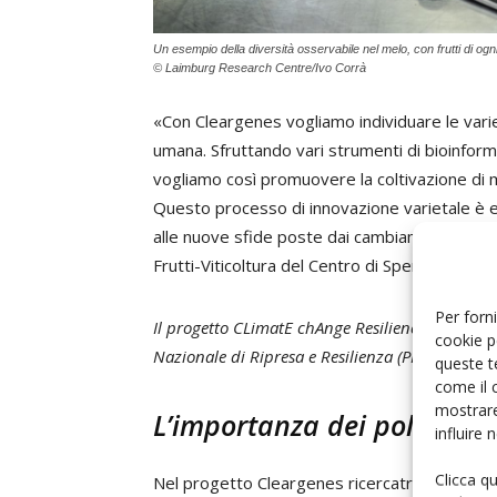
Un esempio della diversità osservabile nel melo, con frutti di og
© Laimburg Research Centre/Ivo Corrà
«Con Cleargenes vogliamo individuare le varie
umana. Sfruttando vari strumenti di bioinforma
vogliamo così promuovere la coltivazione di m
Questo processo di innovazione varietale è es
alle nuove sfide poste dai cambiamenti clima
Frutti-Viticoltura del Centro di Sperimentazi
Per forni
Il progetto CLimatE chAnge Resilience GENES in 
cookie p
Nazionale di Ripresa e Resilienza (PNRR).
queste t
come il 
mostrare
L’importanza dei polifenoli
influire
Clicca q
Nel progetto Cleargenes ricercatrici e ricerca