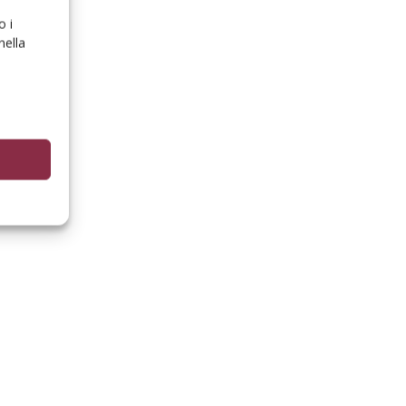
o i
nella