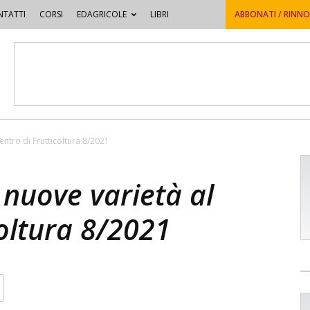
TATTI
CORSI
EDAGRICOLE
LIBRI
ABBONATI / RINN
entro di Frutticoltura 8/2021
nuove varietà al
coltura 8/2021