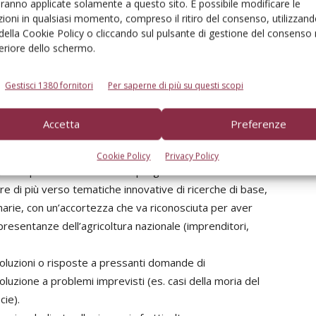
aranno applicate solamente a questo sito. È possibile modificare le
ioni in qualsiasi momento, compreso il ritiro del consenso, utilizzand
ategico delle scelte che il nostro Paese intende compiere
 della Cookie Policy o cliccando sul pulsante di gestione del consenso 
co-gestionale e il conseguente rinnovamento della
feriore dello schermo.
nate dalla Commissione Europea e dagli accordi della
tenzione, ci sono
Gestisci 1380 fornitori
Per saperne di più su questi scopi
cosiddetto Pnrr finanziato dall’Europa per la
no le domande che dobbiamo porci.
Accetta
Preferenze
tata da più parti a dare risposte ai tanti interrogativi che
ersivi messaggi o direttive (talvolta anche imposizioni)
Cookie Policy
Privacy Policy
i, ha saputo attivare canali di progettualità e
re di più verso tematiche innovative di ricerche di base,
arie, con un’accortezza che va riconosciuta per aver
ppresentanze dell’agricoltura nazionale (imprenditori,
soluzioni o risposte a pressanti domande di
oluzione a problemi imprevisti (es. casi della moria del
cie).