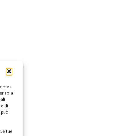
 come i
senso a
ali
e di
o può
 Le tue