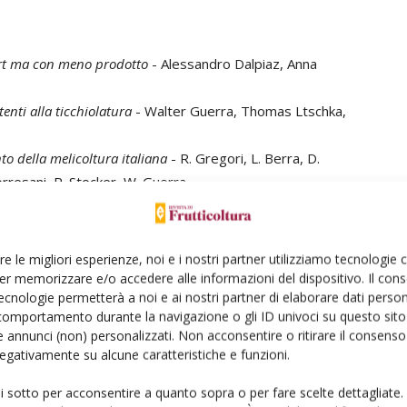
ort ma con meno prodotto
- Alessandro Dalpiaz, Anna
tenti alla ticchiolatura
- Walter Guerra, Thomas Ltschka,
to della melicoltura italiana
- R. Gregori, L. Berra, D.
 Torresani, R. Stocker, W. Guerra
tino ha saputo cogliere
- Daniel Turri
le mele dopo la frigoconservazione
- Angelo Zanella,
re le migliori esperienze, noi e i nostri partner utilizziamo tecnologie
er memorizzare e/o accedere alle informazioni del dispositivo. Il con
ecnologie permetterà a noi e ai nostri partner di elaborare dati person
ne: diverse voci si esprimo sul
comportamento durante la navigazione o gli ID univoci su questo sito 
 annunci (non) personalizzati. Non acconsentire o ritirare il consens
 negativamente su alcune caratteristiche e funzioni.
avini riassume bene il contenuto del dossier:
ui sotto per acconsentire a quanto sopra o per fare scelte dettagliate.