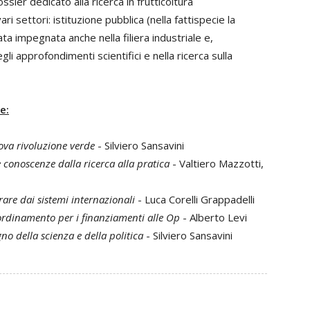
ssier dedicato alla ricerca in frutticoltura
ri settori: istituzione pubblica (nella fattispecie la
a impegnata anche nella filiera industriale e,
gli approfondimenti scientifici e nella ricerca sulla
e:
ova rivoluzione verde
- Silviero Sansavini
e conoscenze dalla ricerca alla pratica
- Valtiero Mazzotti,
rare dai sistemi internazionali
- Luca Corelli Grappadelli
ordinamento per i finanziamenti alle Op
- Alberto Levi
no della scienza e della politica
- Silviero Sansavini