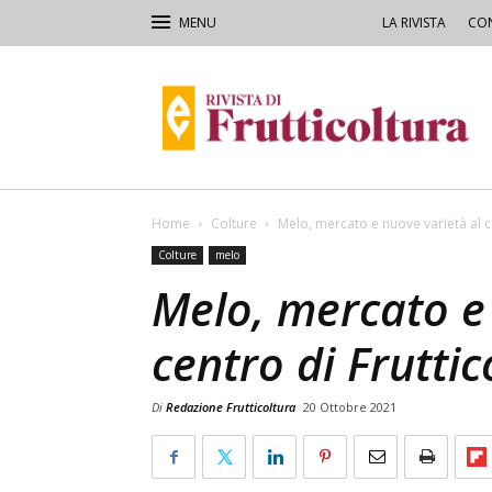
LA RIVISTA
CON
Rivista
di
Frutticoltura
e
Ortofloricoltura
Home
Colture
Melo, mercato e nuove varietà al c
Colture
melo
Melo, mercato e 
centro di Frutti
Di
Redazione Frutticoltura
20 Ottobre 2021