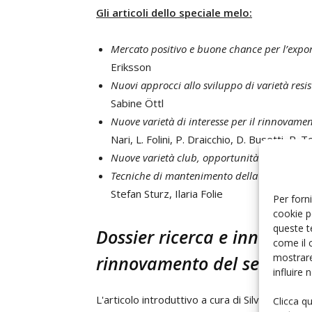
Gli articoli dello speciale melo:
Mercato positivo e buone chance per l’exp
Eriksson
Nuovi approcci allo sviluppo di varietà resis
Sabine Öttl
Nuove varietà di interesse per il rinnovamen
Nari, L. Folini, P. Draicchio, D. Busetti, R.
Nuove varietà club, opportunità che il Tren
Tecniche di mantenimento della qualità del
Stefan Sturz, Ilaria Folie
Per forni
cookie p
queste t
Dossier ricerca e innovazio
come il 
mostrare
rinnovamento del settore
influire
L'articolo introduttivo a cura di Silviero Sans
Clicca q