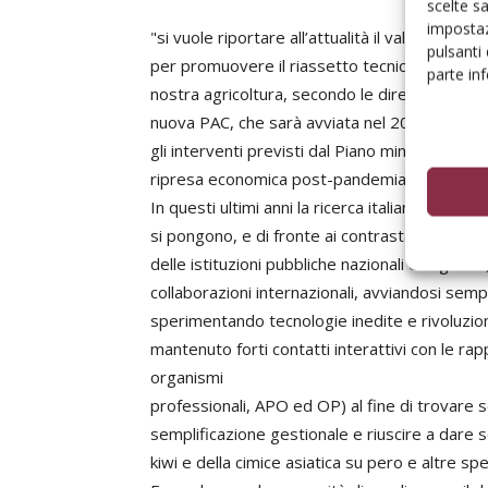
scelte s
impostaz
"si vuole riportare all’attualità il valore str
pulsanti
per promuovere il riassetto tecnico-economi
parte in
nostra agricoltura, secondo le direttive ema
nuova PAC, che sarà avviata nel 2023. Poi, at
gli interventi previsti dal Piano ministeriale 
ripresa economica post-pandemia. Molte so
In questi ultimi anni la ricerca italiana, solleci
si pongono, e di fronte ai contrastanti e disp
delle istituzioni pubbliche nazionali e regional
collaborazioni internazionali, avviandosi semp
sperimentando tecnologie inedite e rivoluzion
mantenuto forti contatti interattivi con le ra
organismi
professionali, APO ed OP) al fine di trovare 
semplificazione gestionale e riuscire a dare s
kiwi e della cimice asiatica su pero e altre spe