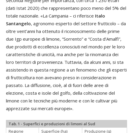
seconda Regione per importanza, con circa 1.230 ettari
(dati Istat 2020) che rappresentano poco meno del 5% del
totale nazionale. «La Campania – ci riferisce
Italo
Santangelo
, agronomo esperto del settore frutticolo – da
oltre vent’anni ha ottenuto il riconoscimento delle prime
due Igp europee di limone, “Sorrento” e “Costa d’Amalfi”,
due prodotti di eccellenza conosciuti nel mondo per le loro
caratteristiche di unicità, ma anche per la rinomanza dei
loro territori di provenienza. Tuttavia, da alcuni anni, si sta
assistendo in questa regione a un fenomeno che gli esperti
di frutticoltura non avevano preso in considerazione in
passato. La diffusione, cioè, al di fuori delle aree di
elezione, costa e isole del golfo, della coltivazione del
limone con le tecniche più moderne e con le cultivar più
apprezzate sui mercati europei».
Tab. 1 - Superfici e produzioni di limoni al Sud
Regione
Superficie (ha)
Produzione (q)