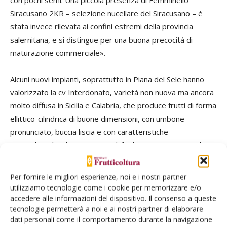
con pochi semi. Una piccola presenza di Femminello
Siracusano 2KR – selezione nucellare del Siracusano – è
stata invece rilevata ai confini estremi della provincia
salernitana, e si distingue per una buona precocità di
maturazione commerciale».
Alcuni nuovi impianti, soprattutto in Piana del Sele hanno
valorizzato la cv Interdonato, varietà non nuova ma ancora
molto diffusa in Sicilia e Calabria, che produce frutti di forma
ellittico-cilindrica di buone dimensioni, con umbone
pronunciato, buccia liscia e con caratteristiche
organolettiche di rispetto, cv di facile accrescimento, al
punto che la sua precocità è stata apprezzata anche all’
estero, in Turchia.
Per fornire le migliori esperienze, noi e i nostri partner
utilizziamo tecnologie come i cookie per memorizzare e/o
«Gli imprenditori frutticoli hanno tagliato il cordone
accedere alle informazioni del dispositivo. Il consenso a queste
tecnologie permetterà a noi e ai nostri partner di elaborare
ombelicale con la cultura contadina e realizzano impianti
dati personali come il comportamento durante la navigazione
aziendali che beneficiano di ogni possibile innovazione