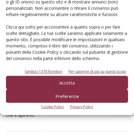
o gli ID univoci su questo sito e di mostrare annunci (non)
tecnica, alla ricerca di qualità e produttività. Per soddisfare
personalizzati. Non acconsentire o ritirare il consenso può
tali esigenze, in molti, per i nuovi impianti, presenti tra la
influire negativamente su alcune caratteristiche e funzioni.
provincia di Salerno e quella di Caserta, hanno scelto
Clicca qui sotto per acconsentire a quanto sopra o per fare
varietà estere, in parte spagnole, tra le quali si distingue la
scelte dettagliate. Le tue scelte saranno applicate solamente a
cv Verna, diffusa nell’ area spagnola di Murcia. Per la sua
questo sito. È possibile modificare le impostazioni in qualsiasi
attitudine a rifiorire può produrre a marzo-maggio e in
momento, compreso il ritiro del consenso, utilizzando i
pulsanti della Cookie Policy o cliccando sul pulsante di gestione
base alla seconda fioritura, ove possibile, a settembre-
del consenso nella parte inferiore dello schermo.
ottobre. È una cv molto produttiva con frutti di buona
qualità e la sua diffusione è in crescendo».
Gestisci 1378 fornitori
Per saperne di più su questi scopi
Accetta
Proveniente dallo stesso areale spagnolo ma, almeno per il
momento, di limitata diffusione in Campania è la cv Fino, di
Preferenze
modesta rifiorenza, con frutti abbondanti, di forma ellittica
con un certo numero di semi, ad eccezione di qualche clone
Cookie Policy
Privacy Policy
che è apireno.