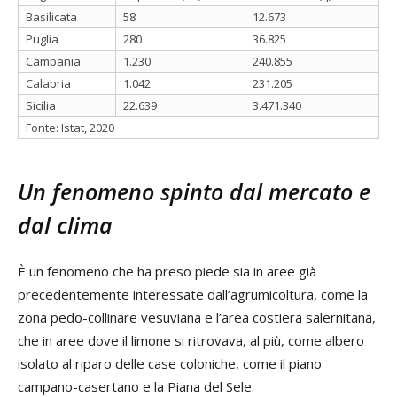
Basilicata
58
12.673
Puglia
280
36.825
Campania
1.230
240.855
Calabria
1.042
231.205
Sicilia
22.639
3.471.340
Fonte: Istat, 2020
Un fenomeno spinto dal mercato e
dal clima
È un fenomeno che ha preso piede sia in aree già
precedentemente interessate dall’agrumicoltura, come la
zona pedo-collinare vesuviana e l’area costiera salernitana,
che in aree dove il limone si ritrovava, al più, come albero
isolato al riparo delle case coloniche, come il piano
campano-casertano e la Piana del Sele.