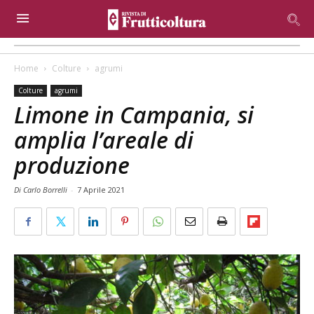
Home
Colture
agrumi
Colture
agrumi
Limone in Campania, si
amplia l’areale di
produzione
Di Carlo Borrelli
-
7 Aprile 2021