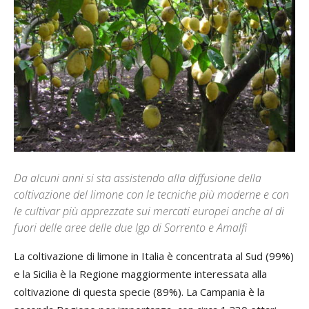
Da alcuni anni si sta assistendo alla diffusione della
coltivazione del limone con le tecniche più moderne e con
le cultivar più apprezzate sui mercati europei anche al di
fuori delle aree delle due Igp di Sorrento e Amalfi
La coltivazione di limone in Italia è concentrata al Sud (99%)
e la Sicilia è la Regione maggiormente interessata alla
coltivazione di questa specie (89%). La Campania è la