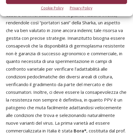
molti casi non esprimono sintomi sui frutti, che risultano
Cookie Policy
Privacy Policy
essere commerciabili benché le piante risultino infette,
rendendole così “portatori sani” della Sharka, un aspetto
che va ben valutato in zone ancora indenni; tale risorsa va
gestita con precise strategie. Innanzitutto bisogna essere
consapevoli che la disponibilità di germoplasma resistente
non è garanzia di successo agronomico e commerciale, in
quanto necessita di una sperimentazione in campi di
confronto varietale per verificare l’adattabilità alle
condizioni pedoclimatiche dei diversi areali di coltura,
verificando il gradimento da parte del mercato e dei
consumatori. Inoltre, ci deve essere la consapevolezza che
la resistenza non sempre è definitiva, in quanto PPV è un
patogeno che muta facilmente adattandosi velocemente
alle condizioni che trova e selezionando naturalmente
nuove varianti del virus. La prima varietà ad essere
commercializzata in Italia è stata
Bora*
, costituita dal prof.