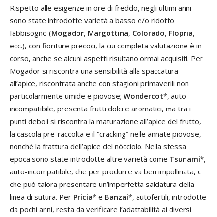
Rispetto alle esigenze in ore di freddo, negli ultimi anni
sono state introdotte varietà a basso e/o ridotto
fabbisogno (
Mogador
,
Margottina
,
Colorado
,
Flopria
,
ecc.), con fioriture precoci, la cui completa valutazione è in
corso, anche se alcuni aspetti risultano ormai acquisiti. Per
Mogador si riscontra una sensibilità alla spaccatura
all’apice, riscontrata anche con stagioni primaverili non
particolarmente umide e piovose;
Wondercot
*, auto-
incompatibile, presenta frutti dolci e aromatici, ma tra i
punti deboli si riscontra la maturazione all’apice del frutto,
la cascola pre-raccolta e il “cracking” nelle annate piovose,
nonché la frattura dell’apice del nòcciolo. Nella stessa
epoca sono state introdotte altre varietà come
Tsunami
*,
auto-incompatibile, che per produrre va ben impollinata, e
che può talora presentare un’imperfetta saldatura della
linea di sutura. Per
Pricia
* e
Banzai
*, autofertili, introdotte
da pochi anni, resta da verificare l’adattabilità ai diversi