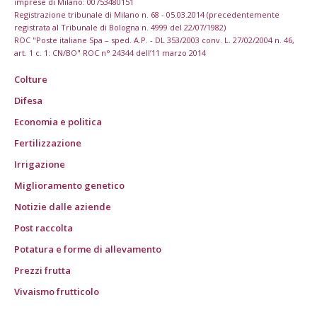
imprese di Milano: 00753480151
Registrazione tribunale di Milano n. 68 - 05.03.2014 (precedentemente
registrata al Tribunale di Bologna n. 4999 del 22/07/1982)
ROC "Poste italiane Spa – sped. A.P. - DL 353/2003 conv. L. 27/02/2004 n. 46,
art. 1 c. 1: CN/BO" ROC n° 24344 dell’11 marzo 2014
Colture
Difesa
Economia e politica
Fertilizzazione
Irrigazione
Miglioramento genetico
Notizie dalle aziende
Post raccolta
Potatura e forme di allevamento
Prezzi frutta
Vivaismo frutticolo