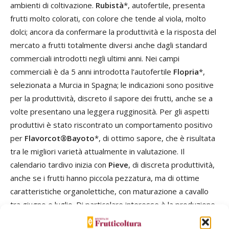
ambienti di coltivazione.
Rubistà
*, autofertile, presenta
frutti molto colorati, con colore che tende al viola, molto
dolci; ancora da confermare la produttività e la risposta del
mercato a frutti totalmente diversi anche dagli standard
commerciali introdotti negli ultimi anni. Nei campi
commerciali è da 5 anni introdotta l’autofertile
Flopria
*,
selezionata a Murcia in Spagna; le indicazioni sono positive
per la produttività, discreto il sapore dei frutti, anche se a
volte presentano una leggera rugginosità. Per gli aspetti
produttivi è stato riscontrato un comportamento positivo
per
Flavorcot®Bayoto
*, di ottimo sapore, che è risultata
tra le migliori varietà attualmente in valutazione. Il
calendario tardivo inizia con
Pieve
, di discreta produttività,
anche se i frutti hanno piccola pezzatura, ma di ottime
caratteristiche organolettiche, con maturazione a cavallo
tra giugno e luglio. Di particolare interesse è la produzione
molto tardiva che inizia con
Faralia
, con frutti di sapore