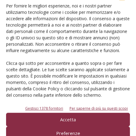
interessante; a seguire, dopo circa tre settimane, si
Per fornire le migliori esperienze, noi e i nostri partner
raccoglie
Farbaly
, molto produttiva, da diradare con cura,
utilizziamo tecnologie come i cookie per memorizzare e/o
con frutti di aspetto discreto e di buon sapore; chiudono
accedere alle informazioni del dispositivo. Il consenso a queste
questa fase
Fardao
,
Farclo
e
Farius
, accomunate da frutti
tecnologie permetterà a noi e ai nostri partner di elaborare
dati personali come il comportamento durante la navigazione
di buon sapore, più o meno sovraccolorati, particolarmente
o gli ID univoci su questo sito e di mostrare annunci (non)
resistenti alle temperature estive che consentono una
personalizzati. Non acconsentire o ritirare il consenso può
buona tenuta sulla pianta. In questo modo il calendario di
influire negativamente su alcune caratteristiche e funzioni.
produzione in questi due areali parte da fine aprile in
Clicca qui sotto per acconsentire a quanto sopra o per fare
coltura forzata e termina a fine agosto, passando da 60 a
scelte dettagliate. Le tue scelte saranno applicate solamente a
120 giorni di offerta.
questo sito. È possibile modificare le impostazioni in qualsiasi
momento, compreso il ritiro del consenso, utilizzando i
Le varietà resistenti a PPV
pulsanti della Cookie Policy o cliccando sul pulsante di gestione
del consenso nella parte inferiore dello schermo.
Nelle aree vocate, in cui insistono focolai di Sharka, un aiuto
Gestisci 1378 fornitori
Per saperne di più su questi scopi
potrà venire dalla disponibilità di nuove varietà che
Accetta
mostrano resistenza o tolleranza a questo virus, su cui
stanno lavorando numerosi “breeder” a livello
Preferenze
internazionale. E’ bene sottolineare che queste varietà in