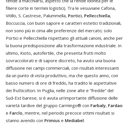
tende a macchiarsi, aspetto che la rende idonea per le
filiere corte in termini logistici). Tra le vesuviane Cafona,
Vitillo, S. Castrese, Palummella,
Portici
,
Pellecchiella
,
Boccuccia, con buon sapore e caratteri estetici tradizionali,
non sono più in cima alle preferenze del mercato; solo
Portici e Pellecchiella rispettano gli attuali canoni, anche per
la buona predisposizione alla trasformazione industriale. In
ultimo, Kioto, autofertile, che presenta frutti molto
sovraccolorati e di sapore discreto, ha avuto una buona
diffusione nei campi commerciali, con risultati interessanti
da un punto di vista produttivo, ma che questo anno, con
basso numero di ore di freddo, ha tradito le aspettative
dei frutticoltori. In Puglia, nelle zone alte e “fredde” del
Sud-Est barese, si è avuta un’importante diffusione delle
varietà tardive del gruppo Carmingo® con
Farbaly
,
Fardao
e
Farclo
, mentre, nel periodo precoce ottimi risultati si
stanno avendo con
Primius
e
Mediabel
.