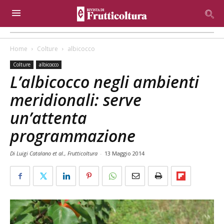
Home
Colture
albicocco
Colture
albicocco
L’albicocco negli ambienti
meridionali: serve
un’attenta
programmazione
Di Luigi Catalano et al., Frutticoltura
-
13 Maggio 2014