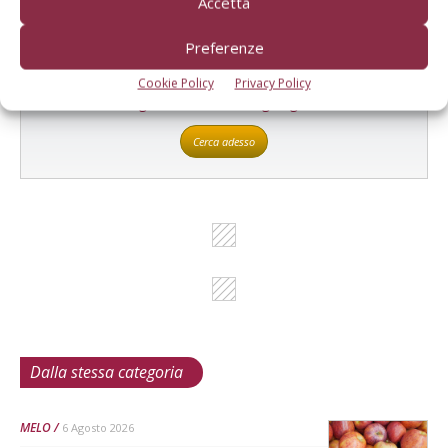
Accetta
Preferenze
L'Esperto risponde
Cookie Policy
Privacy Policy
I consigli di Terra e Vita agli agricoltori
Cerca adesso
Dalla stessa categoria
MELO
6 Agosto 2026