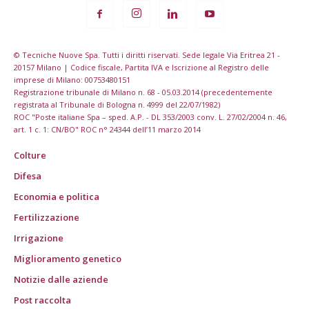
© Tecniche Nuove Spa. Tutti i diritti riservati. Sede legale Via Eritrea 21 -
20157 Milano | Codice fiscale, Partita IVA e Iscrizione al Registro delle
imprese di Milano: 00753480151
Registrazione tribunale di Milano n. 68 - 05.03.2014 (precedentemente
registrata al Tribunale di Bologna n. 4999 del 22/07/1982)
ROC "Poste italiane Spa – sped. A.P. - DL 353/2003 conv. L. 27/02/2004 n. 46,
art. 1 c. 1: CN/BO" ROC n° 24344 dell’11 marzo 2014
Colture
Difesa
Economia e politica
Fertilizzazione
Irrigazione
Miglioramento genetico
Notizie dalle aziende
Post raccolta