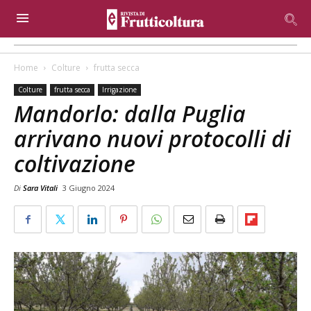
Home
Colture
frutta secca
Colture
frutta secca
Irrigazione
Mandorlo: dalla Puglia
arrivano nuovi protocolli di
coltivazione
Di
Sara Vitali
3 Giugno 2024