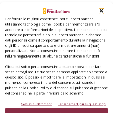
Per fornire le migliori esperienze, noi e i nostri partner
E-magazine
utilizziamo tecnologie come i cookie per memorizzare e/o
accedere alle informazioni del dispositivo. Il consenso a queste
Tecniche, prodotti e servizi dalle aziende
tecnologie permetterà a noi e ai nostri partner di elaborare
dati personali come il comportamento durante la navigazione
o gli ID univoci su questo sito e di mostrare annunci (non)
personalizzati. Non acconsentire o ritirare il consenso può
influire negativamente su alcune caratteristiche e funzioni.
Clicca qui sotto per acconsentire a quanto sopra o per fare
scelte dettagliate. Le tue scelte saranno applicate solamente a
questo sito. È possibile modificare le impostazioni in qualsiasi
Catalogo Aziende e Prodotti
momento, compreso il ritiro del consenso, utilizzando i
Un modo semplice per cercare un'azienda o un
pulsanti della Cookie Policy o cliccando sul pulsante di gestione
prodotto!
del consenso nella parte inferiore dello schermo.
Cerca adesso
Gestisci 1380 fornitori
Per saperne di più su questi scopi