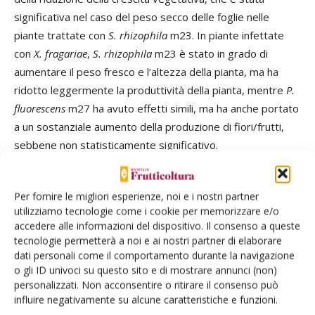
significativa nel caso del peso secco delle foglie nelle
piante trattate con
S. rhizophila
m23. In piante infettate
con
X. fragariae
,
S. rhizophila
m23 è stato in grado di
aumentare il peso fresco e l’altezza della pianta, ma ha
ridotto leggermente la produttività della pianta, mentre
P.
fluorescens
m27 ha avuto effetti simili, ma ha anche portato
a un sostanziale aumento della produzione di fiori/frutti,
sebbene non statisticamente significativo.
Tutti gli altri batteri hanno ridotto significativamente il peso
Per fornire le migliori esperienze, noi e i nostri partner
fresco della pianta, ad eccezione di
A. rubi
m39. È
utilizziamo tecnologie come i cookie per memorizzare e/o
interessante notare che la streptomicina ha anche
accedere alle informazioni del dispositivo. Il consenso a queste
esercitato un effetto inibitorio sulla crescita, deprimendo il
tecnologie permetterà a noi e ai nostri partner di elaborare
peso fresco della pianta e, in una certa misura, la
dati personali come il comportamento durante la navigazione
o gli ID univoci su questo sito e di mostrare annunci (non)
produzione di fiori/frutti. Durante l’esperimento, è stata
personalizzati. Non acconsentire o ritirare il consenso può
inoltre monitorata la progressione dei sintomi della
influire negativamente su alcune caratteristiche e funzioni.
malattia nel tempo.
R. soli
m35 e
P. fluorescens
m27 hanno