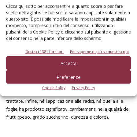
ridotto sia lo sviluppo dei sintomi, sia l’incidenza della
Clicca qui sotto per acconsentire a quanto sopra o per fare
scelte dettagliate. Le tue scelte saranno applicate solamente a
malattia alla fine dell’esperimento in misura maggiore
questo sito. È possibile modificare le impostazioni in qualsiasi
rispetto al controllo positivo (streptomicina). L’applicazione
momento, compreso il ritiro del consenso, utilizzando i
di
P. fluorescens
m27 ha ridotto l’incidenza della malattia al
pulsanti della Cookie Policy o cliccando sul pulsante di gestione
20%, ma allo stesso tempo ha aumentato la produttività
del consenso nella parte inferiore dello schermo.
della pianta (+700%) e l’altezza (+21%).
B. pumilus
m2,
S.
Gestisci 1381 fornitori
Per saperne di più su questi scopi
rhizophila
m23 e
Rhodococcus
sp. m38 ha mostrato
un’incidenza di malattia pari a quella dell’antibiotico
Accetta
commerciale streptomicina, mentre
A. rubi
m39 e
Massilia
Preferenze
spp. e10 non ha protetto le fragole dall’infezione,
mostrando uno sviluppo dei sintomi ancora più rapido nel
Cookie Policy
Privacy Policy
tempo e una maggiore incidenza rispetto alle piante non
trattate. Infine, né l’applicazione alle radici, né quella alle
foglie ha prodotto significativi cambiamenti nella qualità dei
frutti (peso, grado zuccherino, durezza e colore).