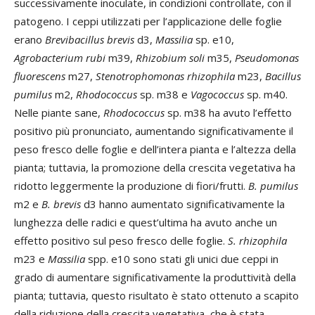
successivamente inoculate, in condizioni controllate, con il
patogeno. I ceppi utilizzati per l’applicazione delle foglie
erano
Brevibacillus brevis
d3,
Massilia
sp. e10,
Agrobacterium rubi
m39,
Rhizobium soli
m35,
Pseudomonas
fluorescens
m27,
Stenotrophomonas rhizophila
m23,
Bacillus
pumilus
m2,
Rhodococcus
sp. m38 e
Vagococcus
sp. m40.
Nelle piante sane,
Rhodococcus
sp. m38 ha avuto l’effetto
positivo più pronunciato, aumentando significativamente il
peso fresco delle foglie e dell’intera pianta e l’altezza della
pianta; tuttavia, la promozione della crescita vegetativa ha
ridotto leggermente la produzione di fiori/frutti.
B. pumilus
m2 e
B. brevis
d3 hanno aumentato significativamente la
lunghezza delle radici e quest’ultima ha avuto anche un
effetto positivo sul peso fresco delle foglie.
S. rhizophila
m23 e
Massilia
spp. e10 sono stati gli unici due ceppi in
grado di aumentare significativamente la produttività della
pianta; tuttavia, questo risultato è stato ottenuto a scapito
della riduzione della crescita vegetativa, che è stata