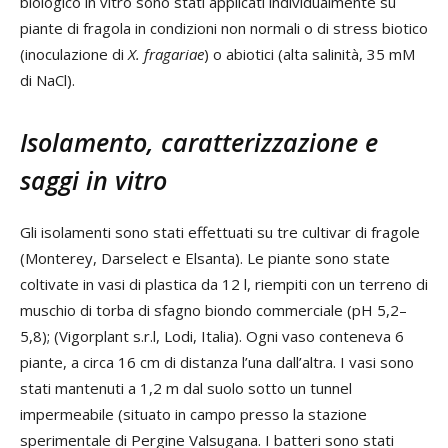
biologico in vitro sono stati applicati individualmente su
piante di fragola in condizioni non normali o di stress biotico
(inoculazione di
X. fragariae
) o abiotici (alta salinità, 35 mM
di NaCl).
Isolamento, caratterizzazione e
saggi in vitro
Gli isolamenti sono stati effettuati su tre cultivar di fragole
(Monterey, Darselect e Elsanta). Le piante sono state
coltivate in vasi di plastica da 12 l, riempiti con un terreno di
muschio di torba di sfagno biondo commerciale (pH 5,2–
5,8); (Vigorplant s.r.l, Lodi, Italia). Ogni vaso conteneva 6
piante, a circa 16 cm di distanza l’una dall’altra. I vasi sono
stati mantenuti a 1,2 m dal suolo sotto un tunnel
impermeabile (situato in campo presso la stazione
sperimentale di Pergine Valsugana. I batteri sono stati