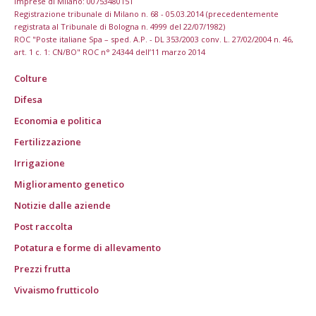
imprese di Milano: 00753480151
Registrazione tribunale di Milano n. 68 - 05.03.2014 (precedentemente
registrata al Tribunale di Bologna n. 4999 del 22/07/1982)
ROC "Poste italiane Spa – sped. A.P. - DL 353/2003 conv. L. 27/02/2004 n. 46,
art. 1 c. 1: CN/BO" ROC n° 24344 dell’11 marzo 2014
Colture
Difesa
Economia e politica
Fertilizzazione
Irrigazione
Miglioramento genetico
Notizie dalle aziende
Post raccolta
Potatura e forme di allevamento
Prezzi frutta
Vivaismo frutticolo