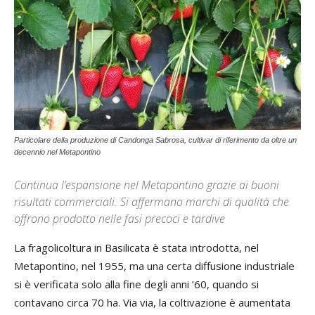
Particolare della produzione di Candonga Sabrosa, cultivar di riferimento da oltre un
decennio nel Metapontino
Continua l’espansione nel Metapontino grazie ai buoni
risultati commerciali. Si affermano marchi di qualità che
offrono prodotto nelle fasi precoci e tardive
La fragolicoltura in Basilicata è stata introdotta, nel
Metapontino, nel 1955, ma una certa diffusione industriale
si è verificata solo alla fine degli anni ’60, quando si
contavano circa 70 ha. Via via, la coltivazione è aumentata