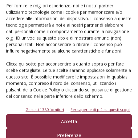
Per fornire le migliori esperienze, noi e i nostri partner
delle annate precedenti, ma soprattutto i buoni prezzi di
utilizziamo tecnologie come i cookie per memorizzare e/o
vendita hanno favorito raccolte che si sono prolungate fino
accedere alle informazioni del dispositivo. Il consenso a queste
a metà giugno.
tecnologie permetterà a noi e ai nostri partner di elaborare
dati personali come il comportamento durante la navigazione
o gli ID univoci su questo sito e di mostrare annunci (non)
personalizzati. Non acconsentire o ritirare il consenso può
influire negativamente su alcune caratteristiche e funzioni.
Clicca qui sotto per acconsentire a quanto sopra o per fare
scelte dettagliate. Le tue scelte saranno applicate solamente a
questo sito. È possibile modificare le impostazioni in qualsiasi
momento, compreso il ritiro del consenso, utilizzando i
pulsanti della Cookie Policy o cliccando sul pulsante di gestione
del consenso nella parte inferiore dello schermo.
Gestisci 1380 fornitori
Per saperne di più su questi scopi
Accetta
Preferenze
Marinbella, interessante per precocità e produttività