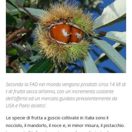
Secondo la FAO nel mondo vengono prodotti circa 14 Ml di
t di frutta secca all’anno, con un incremento costante
dell’offerta ed un mercato guidato prevalentemente da
USA e Paesi asiatici.
Le specie di frutta a guscio coltivate in Italia sono il
nocciolo, il mandorlo, il noce e, in minor misura, il pistacchio.