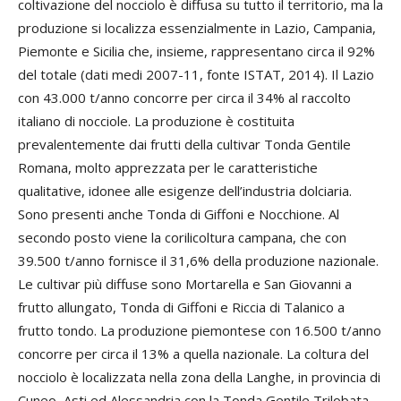
coltivazione del nocciolo è diffusa su tutto il territorio, ma la
produzione si localizza essenzialmente in Lazio, Campania,
Piemonte e Sicilia che, insieme, rappresentano circa il 92%
del totale (dati medi 2007-11, fonte ISTAT, 2014). Il Lazio
con 43.000 t/anno concorre per circa il 34% al raccolto
italiano di nocciole. La produzione è costituita
prevalentemente dai frutti della cultivar Tonda Gentile
Romana, molto apprezzata per le caratteristiche
qualitative, idonee alle esigenze dell’industria dolciaria.
Sono presenti anche Tonda di Giffoni e Nocchione. Al
secondo posto viene la corilicoltura campana, che con
39.500 t/anno fornisce il 31,6% della produzione nazionale.
Le cultivar più diffuse sono Mortarella e San Giovanni a
frutto allungato, Tonda di Giffoni e Riccia di Talanico a
frutto tondo. La produzione piemontese con 16.500 t/anno
concorre per circa il 13% a quella nazionale. La coltura del
nocciolo è localizzata nella zona della Langhe, in provincia di
Cuneo, Asti ed Alessandria con la Tonda Gentile Trilobata