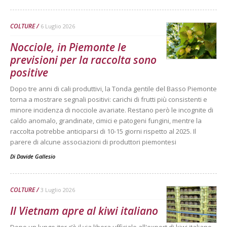
COLTURE
6 Luglio 2026
Nocciole, in Piemonte le
previsioni per la raccolta sono
positive
Dopo tre anni di cali produttivi, la Tonda gentile del Basso Piemonte
torna a mostrare segnali positivi: carichi di frutti più consistenti e
minore incidenza di nocciole avariate. Restano però le incognite di
caldo anomalo, grandinate, cimici e patogeni fungini, mentre la
raccolta potrebbe anticiparsi di 10-15 giorni rispetto al 2025. Il
parere di alcune associazioni di produttori piemontesi
Di
Davide Gallesio
COLTURE
3 Luglio 2026
Il Vietnam apre al kiwi italiano
Dopo un lungo iter c’è il via libera ufficiale all'export di kiwi italiano