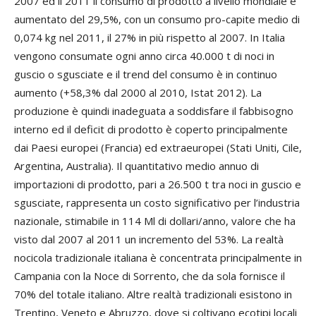
2007 ed il 2011 il consumo di prodotto a livello mondiale è
aumentato del 29,5%, con un consumo pro-capite medio di
0,074 kg nel 2011, il 27% in più rispetto al 2007. In Italia
vengono consumate ogni anno circa 40.000 t di noci in
guscio o sgusciate e il trend del consumo è in continuo
aumento (+58,3% dal 2000 al 2010, Istat 2012). La
produzione è quindi inadeguata a soddisfare il fabbisogno
interno ed il deficit di prodotto è coperto principalmente
dai Paesi europei (Francia) ed extraeuropei (Stati Uniti, Cile,
Argentina, Australia). Il quantitativo medio annuo di
importazioni di prodotto, pari a 26.500 t tra noci in guscio e
sgusciate, rappresenta un costo significativo per l’industria
nazionale, stimabile in 114 Ml di dollari/anno, valore che ha
visto dal 2007 al 2011 un incremento del 53%. La realtà
nocicola tradizionale italiana è concentrata principalmente in
Campania con la Noce di Sorrento, che da sola fornisce il
70% del totale italiano. Altre realtà tradizionali esistono in
Trentino, Veneto e Abruzzo, dove si coltivano ecotipi locali