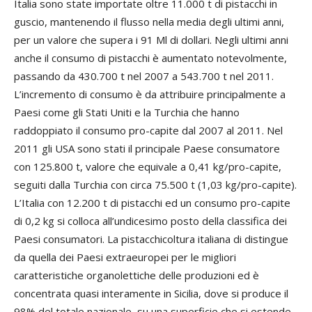
Italia sono state importate oltre 11.000 t di pistacchi in
guscio, mantenendo il flusso nella media degli ultimi anni,
per un valore che supera i 91 Ml di dollari. Negli ultimi anni
anche il consumo di pistacchi è aumentato notevolmente,
passando da 430.700 t nel 2007 a 543.700 t nel 2011.
L’incremento di consumo è da attribuire principalmente a
Paesi come gli Stati Uniti e la Turchia che hanno
raddoppiato il consumo pro-capite dal 2007 al 2011. Nel
2011 gli USA sono stati il principale Paese consumatore
con 125.800 t, valore che equivale a 0,41 kg/pro-capite,
seguiti dalla Turchia con circa 75.500 t (1,03 kg/pro-capite).
L’Italia con 12.200 t di pistacchi ed un consumo pro-capite
di 0,2 kg si colloca all’undicesimo posto della classifica dei
Paesi consumatori. La pistacchicoltura italiana di distingue
da quella dei Paesi extraeuropei per le migliori
caratteristiche organolettiche delle produzioni ed è
concentrata quasi interamente in Sicilia, dove si produce il
98% del totale nazionale, su una superficie che si estende