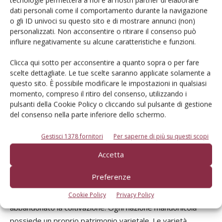
produttivo dell’Italia comporta ogni anno un flusso in uscita
dati personali come il comportamento durante la navigazione
dal Paese di circa 138 ML di dollari, valore destinato a
o gli ID univoci su questo sito e di mostrare annunci (non)
crescere grazie all’aumento del consumo nazionale di
personalizzati. Non acconsentire o ritirare il consenso può
mandorle sgusciate verificatosi dal 2008 al 2011 (+36,7%),
influire negativamente su alcune caratteristiche e funzioni.
trend che segue l’andamento mondiale (+37,5%). La
Clicca qui sotto per acconsentire a quanto sopra o per fare
mandorlicoltura italiana ha ricoperto un ruolo di primaria
scelte dettagliate. Le tue scelte saranno applicate solamente a
rilevanza a livello mondiale fino al secondo dopoguerra. Dal
questo sito. È possibile modificare le impostazioni in qualsiasi
1970 al 2012 si è registrato un forte ridimensionamento
momento, compreso il ritiro del consenso, utilizzando i
pulsanti della Cookie Policy o cliccando sul pulsante di gestione
della produzione e delle superfici investite a mandorlo
del consenso nella parte inferiore dello schermo.
passando da 230.000 a 90.000 t prodotte e da 296.000 a
68.500 ha investiti; oggi la coltivazione è concentrata
Gestisci 1378 fornitori
Per saperne di più su questi scopi
prevalentemente in Sicilia e in Puglia, che coprono insieme il
Accetta
96,4% della produzione totale e il 95% della superficie
interessata (dati ISTAT, 2011). Per le restanti regioni solo
Preferenze
la Sardegna riporta una superficie mandorlicola significativa
(3.500 ha), mentre le altre hanno quasi totalmente
Cookie Policy
Privacy Policy
abbandonato la coltivazione. Ogni nazione mandorlicola
possiede un proprio patrimonio varietale. Le varietà