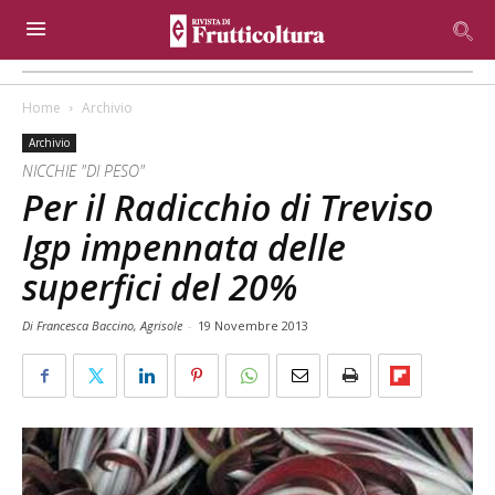
Home
Archivio
Archivio
NICCHIE "DI PESO"
Per il Radicchio di Treviso
Igp impennata delle
superfici del 20%
Di Francesca Baccino, Agrisole
-
19 Novembre 2013