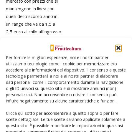
mercato con prezzi che si
mantengono in linea con
quelli dello scorso anno in
un range che va da 1,5 a
2,5 euro al chilo all'ingrosso.
Anche in questo caso le
superfici coltivate sono aumentate,
Per fornire le migliori esperienze, noi e i nostri partner
passando dai 557
utilizziamo tecnologie come i cookie per memorizzare e/o
ettari della stagione
accedere alle informazioni del dispositivo. Il consenso a queste
tecnologie permetterà a noi e ai nostri partner di elaborare
2012-2013 ai 700 ettari circa
dati personali come il comportamento durante la navigazione
di quest'anno.
o gli ID univoci su questo sito e di mostrare annunci (non)
personalizzati. Non acconsentire o ritirare il consenso può
influire negativamente su alcune caratteristiche e funzioni.
Clicca qui sotto per acconsentire a quanto sopra o per fare
scelte dettagliate. Le tue scelte saranno applicate solamente a
Facebook
Twitter
questo sito. È possibile modificare le impostazioni in qualsiasi
momento, compreso il ritiro del consenso, utilizzando i