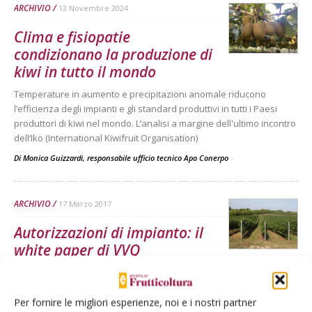
ARCHIVIO
13 Novembre 2024
Clima e fisiopatie
condizionano la produzione di
kiwi in tutto il mondo
Temperature in aumento e precipitazioni anomale riducono
l’efficienza degli impianti e gli standard produttivi in tutti i Paesi
produttori di kiwi nel mondo. L’analisi a margine dell'ultimo incontro
dell’Iko (International Kiwifruit Organisation)
Di Monica Guizzardi, responsabile ufficio tecnico Apo Conerpo
-
ARCHIVIO
17 Marzo 2017
Autorizzazioni di impianto: il
white paper di VVQ
A un anno dall'entrata in vigore della nuova disciplina europea
Di T.V.
-
Per fornire le migliori esperienze, noi e i nostri partner