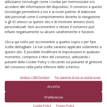
utilizziamo tecnologie come i cookie per memorizzare e/o
accedere alle informazioni del dispositivo. Il consenso a queste
ARCHIVIO
16 Dicembre 2015
tecnologie permetterà a noi e ai nostri partner di elaborare
dati personali come il comportamento durante la navigazione
Non farti sfuggire questa
o gli ID univoci su questo sito e di mostrare annunci (non)
offerta unica per il Natale
personalizzati. Non acconsentire o ritirare il consenso può
2015!
influire negativamente su alcune caratteristiche e funzioni.
Regalati un’informazione di qualità: informazioni e
Clicca qui sotto per acconsentire a quanto sopra o per fare
approfondimenti operativi indispensabili per la tua professione.
scelte dettagliate. Le tue scelte saranno applicate solamente a
Di
Redazione Frutticoltura
questo sito. È possibile modificare le impostazioni in qualsiasi
momento, compreso il ritiro del consenso, utilizzando i
pulsanti della Cookie Policy o cliccando sul pulsante di gestione
AGRUMI
10 Gennaio 2014
del consenso nella parte inferiore dello schermo.
Agrumi, dalla botanica al
Gestisci 1380 fornitori
Per saperne di più su questi scopi
salutismo
Accetta
Il quindicesimo titolo della collana “Coltura&Cultura” presentato
all’Università di Catania
Preferenze
Di Marianna Martorana, Terra e Vita
-
Cookie Policy
Privacy Policy