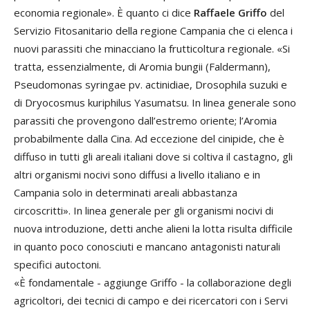
economia regionale». È quanto ci dice
Raffaele Griffo
del
Servizio Fitosanitario della regione Campania che ci elenca i
nuovi parassiti che minacciano la frutticoltura regionale. «Si
tratta, essenzialmente, di Aromia bungii (Faldermann),
Pseudomonas syringae pv. actinidiae, Drosophila suzuki e
di Dryocosmus kuriphilus Yasumatsu. In linea generale sono
parassiti che provengono dall’estremo oriente; l’Aromia
probabilmente dalla Cina. Ad eccezione del cinipide, che è
diffuso in tutti gli areali italiani dove si coltiva il castagno, gli
altri organismi nocivi sono diffusi a livello italiano e in
Campania solo in determinati areali abbastanza
circoscritti». In linea generale per gli organismi nocivi di
nuova introduzione, detti anche alieni la lotta risulta difficile
in quanto poco conosciuti e mancano antagonisti naturali
specifici autoctoni.
«È fondamentale - aggiunge Griffo - la collaborazione degli
agricoltori, dei tecnici di campo e dei ricercatori con i Servi