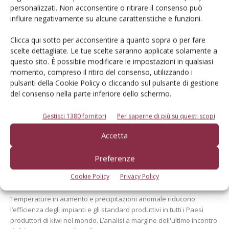
personalizzati. Non acconsentire o ritirare il consenso può
influire negativamente su alcune caratteristiche e funzioni.
Clicca qui sotto per acconsentire a quanto sopra o per fare
scelte dettagliate. Le tue scelte saranno applicate solamente a
questo sito. È possibile modificare le impostazioni in qualsiasi
momento, compreso il ritiro del consenso, utilizzando i
pulsanti della Cookie Policy o cliccando sul pulsante di gestione
del consenso nella parte inferiore dello schermo.
Dalla stessa categoria
Gestisci 1380 fornitori
Per saperne di più su questi scopi
Accetta
ARCHIVIO
13 Novembre 2024
Clima e fisiopatie
Preferenze
condizionano la produzione di
Cookie Policy
Privacy Policy
kiwi in tutto il mondo
Temperature in aumento e precipitazioni anomale riducono
l’efficienza degli impianti e gli standard produttivi in tutti i Paesi
produttori di kiwi nel mondo. L’analisi a margine dell'ultimo incontro