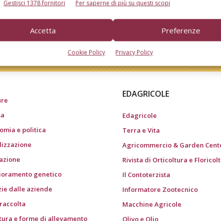
Gestisci 1378 fornitori
Per saperne di più su questi scopi
Accetta
Preferenze
do dell’agricoltura
Cookie Policy
Privacy Policy
EDAGRICOLE
ure
sa
Edagricole
omia e politica
Terra e Vita
ilizzazione
Agricommercio & Garden Cent
gazione
Rivista di Orticoltura e Floricol
ioramento genetico
Il Contoterzista
zie dalle aziende
Informatore Zootecnico
 raccolta
Macchine Agricole
tura e forme di allevamento
Olivo e Olio