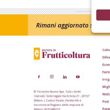
Rimani aggiornato sul mon
Colt
Dife
Econ
Fert
Irri
Migl
© Tecniche Nuove Spa. Tutti i diritti
Noti
riservati. Sede legale Via Eritrea 21 - 20157
Milano | Codice fiscale, Partita IVA e
Post
Iscrizione al Registro delle imprese di
Pota
Milano: 00753480151