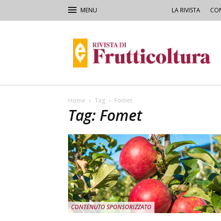
LA RIVISTA
CON
Rivista
di
Frutticoltura
e
Ortofloricoltura
Home
Tag
Fomet
Tag: Fomet
CONTENUTO SPONSORIZZATO