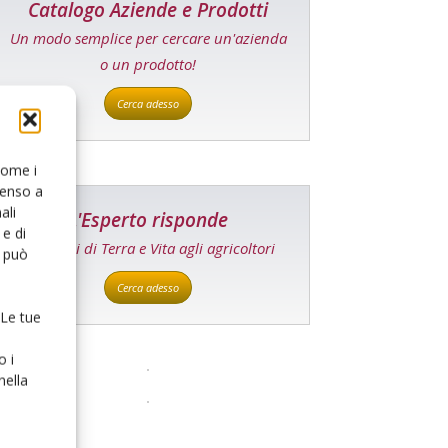
Catalogo Aziende e Prodotti
Un modo semplice per cercare un'azienda
o un prodotto!
Cerca adesso
 come i
senso a
ali
L'Esperto risponde
e di
I consigli di Terra e Vita agli agricoltori
o può
Cerca adesso
 Le tue
o i
nella