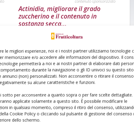
ato
contenuto sponsorizzato
Actinidia, migliorare il grado
zuccherino e il contenuto in
sostanza secca...
Di Redazione Frutticoltura
-
22 Luglio 2025
re le migliori esperienze, noi e i nostri partner utilizziamo tecnologie
er memorizzare e/o accedere alle informazioni del dispositivo. Il con
ecnologie permetterà a noi e ai nostri partner di elaborare dati person
comportamento durante la navigazione o gli ID univoci su questo sito 
 annunci (non) personalizzati. Non acconsentire o ritirare il consens
 negativamente su alcune caratteristiche e funzioni.
ui sotto per acconsentire a quanto sopra o per fare scelte dettagliate.
ato
aranno applicate solamente a questo sito. È possibile modificare le
ioni in qualsiasi momento, compreso il ritiro del consenso, utilizzand
 della Cookie Policy o cliccando sul pulsante di gestione del consenso 
feriore dello schermo.