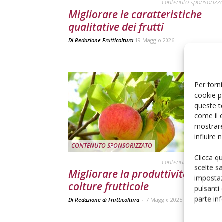
contenuto sponsorizz
Migliorare le caratteristiche
qualitative dei frutti
Di
Redazione Frutticoltura
19 Maggio 2026
Per forni
cookie p
queste t
come il 
mostrare
influire
CONTENUTO SPONSORIZZATO
Clicca q
contenuto sponsorizz
scelte s
Migliorare la produttività delle
impostaz
colture frutticole
pulsanti
parte in
Di Redazione di Frutticoltura
-
7 Maggio 2025