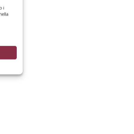
o i
nella