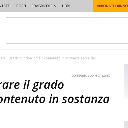
TATTI
CORSI
EDAGRICOLE
LIBRI
ABBONATI / RINN
rare il grado zuccherino e il contenuto in sostanza secca dei...
contenuto sponsorizzato
rare il grado
contenuto in sostanza