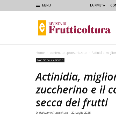
LA RIVISTA
CON
Rivista
di
Frutticoltura
e
Ortofloricoltura
Home
contenuto sponsorizzato
Actinidia, miglio
Notizie dalle aziende
Actinidia, miglio
zuccherino e il 
secca dei frutti
Di Redazione Frutticoltura
-
22 Luglio 2025