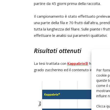
partire da 45 giorni prima della raccolta.
Il campionamento è stato effettuato prelevando
una parte della fila e 70 frutti dall’altra, pr
tutta la lunghezza del filare. Sulle piante i fru
effettuare le analisi sui parametri qualitativi.
Risultati ottenuti
La tesi trattata con
Kappabrix®
ha dato risul
grado zuccherino ed il contenuto in sostanza
Per forni
cookie p
queste t
come il 
mostrare
influire
Clicca q