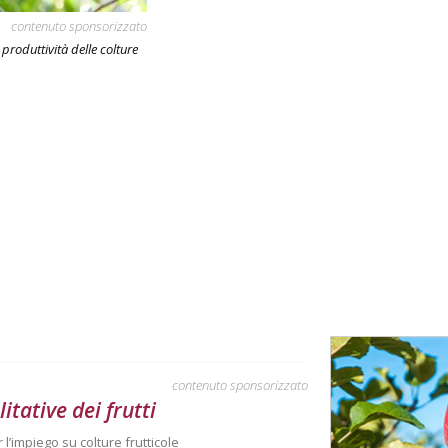
contenuto sponsorizzato
 produttività delle colture
contenuto sponsorizzato
itative dei frutti
 l’impiego su colture frutticole