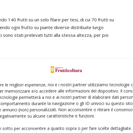
 140 frutti su un solo filare per tesi, di cui 70 frutti su
endendo ogni frutto su piante diverse distribuite lungo
tti sono stati prelevati tutti alla stessa altezza, per poi
tati molto interessanti su parametri importanti quali il
 secca:
re le migliori esperienze, noi e i nostri partner utilizziamo tecnologie
er memorizzare e/o accedere alle informazioni del dispositivo. Il con
ecnologie permetterà a noi e ai nostri partner di elaborare dati person
comportamento durante la navigazione o gli ID univoci su questo sito 
 annunci (non) personalizzati. Non acconsentire o ritirare il consens
 negativamente su alcune caratteristiche e funzioni.
ui sotto per acconsentire a quanto sopra o per fare scelte dettagliate.