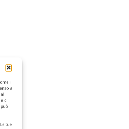
 come i
senso a
ali
e di
o può
 Le tue