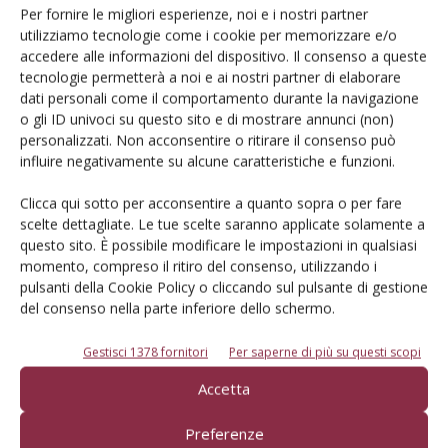
Un modo semplice per cercare un'azienda o un
Per fornire le migliori esperienze, noi e i nostri partner
prodotto!
utilizziamo tecnologie come i cookie per memorizzare e/o
accedere alle informazioni del dispositivo. Il consenso a queste
Cerca adesso
tecnologie permetterà a noi e ai nostri partner di elaborare
dati personali come il comportamento durante la navigazione
o gli ID univoci su questo sito e di mostrare annunci (non)
personalizzati. Non acconsentire o ritirare il consenso può
influire negativamente su alcune caratteristiche e funzioni.
L'Esperto risponde
Clicca qui sotto per acconsentire a quanto sopra o per fare
I consigli di Terra e Vita agli agricoltori
scelte dettagliate. Le tue scelte saranno applicate solamente a
questo sito. È possibile modificare le impostazioni in qualsiasi
Cerca adesso
momento, compreso il ritiro del consenso, utilizzando i
pulsanti della Cookie Policy o cliccando sul pulsante di gestione
del consenso nella parte inferiore dello schermo.
Gestisci 1378 fornitori
Per saperne di più su questi scopi
Accetta
Preferenze