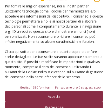
Per fornire le migliori esperienze, noi e i nostri partner
Un modo semplice per cercare un'azienda o un
utilizziamo tecnologie come i cookie per memorizzare e/o
prodotto!
accedere alle informazioni del dispositivo. Il consenso a queste
tecnologie permetterà a noi e ai nostri partner di elaborare
Cerca adesso
dati personali come il comportamento durante la navigazione
o gli ID univoci su questo sito e di mostrare annunci (non)
personalizzati. Non acconsentire o ritirare il consenso può
influire negativamente su alcune caratteristiche e funzioni.
L'Esperto risponde
Clicca qui sotto per acconsentire a quanto sopra o per fare
scelte dettagliate. Le tue scelte saranno applicate solamente a
I consigli di Terra e Vita agli agricoltori
questo sito. È possibile modificare le impostazioni in qualsiasi
momento, compreso il ritiro del consenso, utilizzando i
Cerca adesso
pulsanti della Cookie Policy o cliccando sul pulsante di gestione
del consenso nella parte inferiore dello schermo.
Gestisci 1380 fornitori
Per saperne di più su questi scopi
Accetta
Preferenze