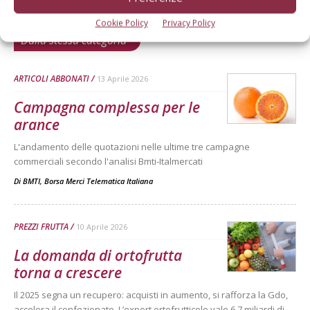
Cookie Policy
Privacy Policy
Dalla stessa categoria
ARTICOLI ABBONATI
13 Aprile 2026
Campagna complessa per le
arance
L'andamento delle quotazioni nelle ultime tre campagne
commerciali secondo l'analisi Bmti-Italmercati
Di
BMTI, Borsa Merci Telematica Italiana
PREZZI FRUTTA
10 Aprile 2026
La domanda di ortofrutta
torna a crescere
Il 2025 segna un recupero: acquisti in aumento, si rafforza la Gdo,
accelera il confezionato. L’export ortofrutticolo vale 6,7 miliardi di