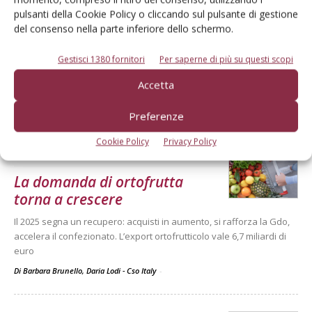
ARTICOLI ABBONATI
13 Aprile 2026
pulsanti della Cookie Policy o cliccando sul pulsante di gestione
del consenso nella parte inferiore dello schermo.
Campagna complessa per le
arance
Gestisci 1380 fornitori
Per saperne di più su questi scopi
L'andamento delle quotazioni nelle ultime tre campagne
Accetta
commerciali secondo l'analisi Bmti-Italmercati
Di
BMTI, Borsa Merci Telematica Italiana
Preferenze
Cookie Policy
Privacy Policy
PREZZI FRUTTA
10 Aprile 2026
La domanda di ortofrutta
torna a crescere
Il 2025 segna un recupero: acquisti in aumento, si rafforza la Gdo,
accelera il confezionato. L’export ortofrutticolo vale 6,7 miliardi di
euro
Di Barbara Brunello, Daria Lodi - Cso Italy
-