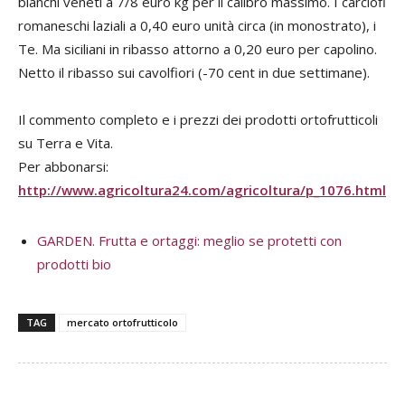
bianchi veneti a 7/8 euro kg per il calibro massimo. I carciofi
romaneschi laziali a 0,40 euro unità circa (in monostrato), i
Te. Ma siciliani in ribasso attorno a 0,20 euro per capolino.
Netto il ribasso sui cavolfiori (-70 cent in due settimane).
Il commento completo e i prezzi dei prodotti ortofrutticoli
su Terra e Vita.
Per abbonarsi:
http://www.agricoltura24.com/agricoltura/p_1076.html
GARDEN. Frutta e ortaggi: meglio se protetti con
prodotti bio
TAG
mercato ortofrutticolo