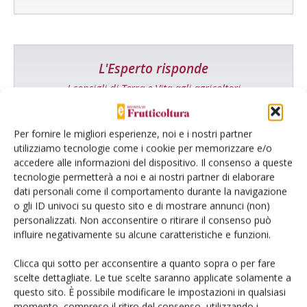
L'Esperto risponde
I consigli di Terra e Vita agli agricoltori
Cerca adesso
Per fornire le migliori esperienze, noi e i nostri partner
utilizziamo tecnologie come i cookie per memorizzare e/o
accedere alle informazioni del dispositivo. Il consenso a queste
tecnologie permetterà a noi e ai nostri partner di elaborare
dati personali come il comportamento durante la navigazione
o gli ID univoci su questo sito e di mostrare annunci (non)
personalizzati. Non acconsentire o ritirare il consenso può
influire negativamente su alcune caratteristiche e funzioni.
Clicca qui sotto per acconsentire a quanto sopra o per fare
Dalla stessa categoria
scelte dettagliate. Le tue scelte saranno applicate solamente a
questo sito. È possibile modificare le impostazioni in qualsiasi
momento, compreso il ritiro del consenso, utilizzando i