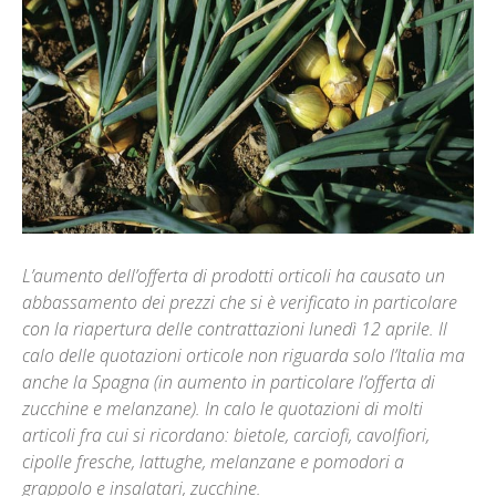
L’aumento dell’offerta di prodotti orticoli ha causato un
abbassamento dei prezzi che si è verificato in particolare
con la riapertura delle contrattazioni lunedì 12 aprile. Il
calo delle quotazioni orticole non riguarda solo l’Italia ma
anche la Spagna (in aumento in particolare l’offerta di
zucchine e melanzane). In calo le quotazioni di molti
articoli fra cui si ricordano: bietole, carciofi, cavolfiori,
cipolle fresche, lattughe, melanzane e pomodori a
grappolo e insalatari, zucchine.