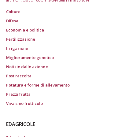
art. 1 c. 1: CN/BO" ROC n° 24344 dell’11 marzo 2014
Colture
Difesa
Economia e politica
Fertilizzazione
Irrigazione
Miglioramento genetico
Notizie dalle aziende
Post raccolta
Potatura e forme di allevamento
Prezzi frutta
Vivaismo frutticolo
EDAGRICOLE