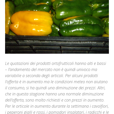
Le quotazioni dei prodotti ortofrutticoli hanno alti e bassi
– l’andamento del mercato non è quindi univoco ma
variabilie a seconda degli articoli. Per alcuni prodotti
l’offerta è in aumento ma le condizioni meteo non aiutano
il consumo, si ha quindi una diminuzione dei prezzi. Altri,
che in questa stagione hanno una normale diminuzione
dell’offerta, sono molto richiesti e con prezzi in aumento.
Per le orticole in aumento durante la settimana i cavolfiori,
i peperoni gialli e rossi, i pomodori insalatari, i radicchi e le