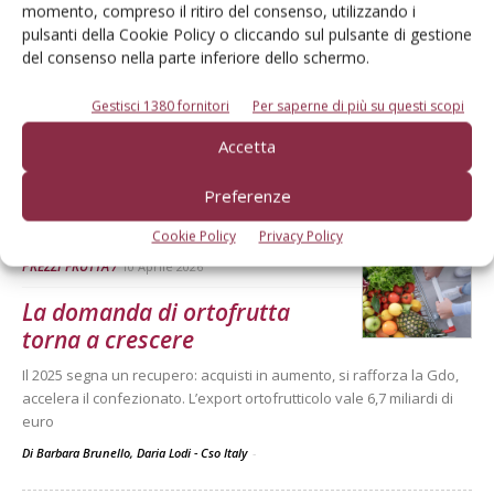
momento, compreso il ritiro del consenso, utilizzando i
ARTICOLI ABBONATI
13 Aprile 2026
pulsanti della Cookie Policy o cliccando sul pulsante di gestione
del consenso nella parte inferiore dello schermo.
Campagna complessa per le
arance
Gestisci 1380 fornitori
Per saperne di più su questi scopi
L'andamento delle quotazioni nelle ultime tre campagne
Accetta
commerciali secondo l'analisi Bmti-Italmercati
Di
BMTI, Borsa Merci Telematica Italiana
Preferenze
Cookie Policy
Privacy Policy
PREZZI FRUTTA
10 Aprile 2026
La domanda di ortofrutta
torna a crescere
Il 2025 segna un recupero: acquisti in aumento, si rafforza la Gdo,
accelera il confezionato. L’export ortofrutticolo vale 6,7 miliardi di
euro
Di Barbara Brunello, Daria Lodi - Cso Italy
-