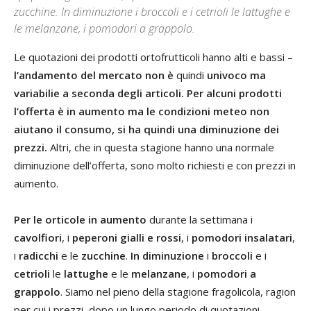
zucchine. In diminuzione i broccoli e i cetrioli le lattughe e
le melanzane, i pomodori a grappolo.
Le quotazioni dei prodotti ortofrutticoli hanno alti e bassi –
l’andamento del mercato non è
quindi
univoco ma
variabilie a seconda degli articoli.
Per alcuni prodotti
l’offerta è in aumento ma le condizioni meteo non
aiutano il consumo, si ha quindi una diminuzione dei
prezzi.
Altri, che in questa stagione hanno una normale
diminuzione dell’offerta, sono molto richiesti e con prezzi in
aumento.
Per le orticole in aumento
durante la settimana i
cavolfiori
, i
peperoni gialli e rossi
, i
pomodori insalatari
,
i
radicchi
e le
zucchine
.
In diminuzione
i
broccoli
e i
cetrioli
le
lattughe
e le
melanzane
, i
pomodori a
grappolo
. Siamo nel pieno della stagione fragolicola, ragion
per cui i prezzi, dopo un lungo periodo di quotazioni