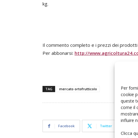
kg.
Il commento completo e i prezzi dei prodotti o
Per abbonarsi:
http://www.agricoltura24.c
Per forni
TAG
mercato ortofrutticolo
cookie p
queste t
come il 
mostrare
influire
Facebook
Twitter
Clicca q