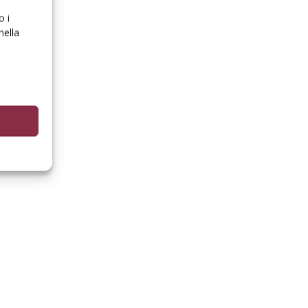
o i
nella