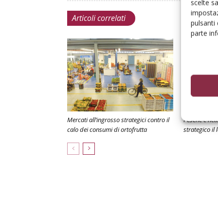
scelte s
impostaz
Articoli correlati
pulsanti
parte in
Mercati all’ingrosso strategici contro il
Pesche e net
calo dei consumi di ortofrutta
strategico il