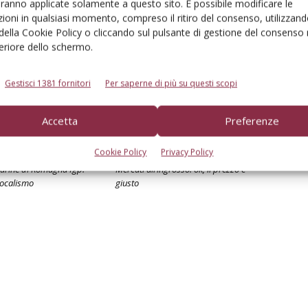
aranno applicate solamente a questo sito. È possibile modificare le
ioni in qualsiasi momento, compreso il ritiro del consenso, utilizzand
 della Cookie Policy o cliccando sul pulsante di gestione del consenso 
feriore dello schermo.
Gestisci 1381 fornitori
Per saperne di più su questi scopi
Accetta
Preferenze
Cookie Policy
Privacy Policy
tarine di Romagna Igp:
Mercati all’ingrosso: ok, il prezzo è
 localismo
giusto