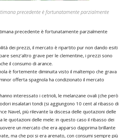
a settimana precedente è fortunatamente parzialmente
 settimana precedente è fortunatamente parzialmente
lità dei prezzi, il mercato è ripartito pur non dando esiti
pare senz’altro grave per le clementine, i prezzi sono
nche il consumo di arance.
gnola è fortemente diminuita visto il maltempo che grava
a minor offerta spagnola ha condizionato il mercato
e hanno interessato i cetrioli, le melanzane ovali (che però
dori insalatari tondi (si aggiungono 10 cent al ribasso di
ance Navel, più rilevante la discesa delle quotazioni delle
sa le quotazioni delle mele: in questo caso il ribasso dei
smuovere un mercato che era apparso dapprima brillante
vate, ma che poi si era arenato, con consumi sempre più