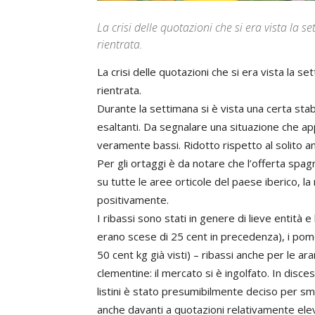
La crisi delle quotazioni che si era vista l
rientrata.
La crisi delle quotazioni che si era vista la
rientrata.
Durante la settimana si è vista una certa stabi
esaltanti. Da segnalare una situazione che ap
veramente bassi. Ridotto rispetto al solito a
Per gli ortaggi è da notare che l’offerta spa
su tutte le aree orticole del paese iberico, l
positivamente.
I ribassi sono stati in genere di lieve entità 
erano scese di 25 cent in precedenza), i pomo
50 cent kg già visti) – ribassi anche per le ar
clementine: il mercato si è ingolfato. In disce
listini è stato presumibilmente deciso per 
anche davanti a quotazioni relativamente ele