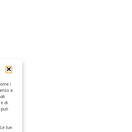
 come i
senso a
ali
e di
o può
 Le tue