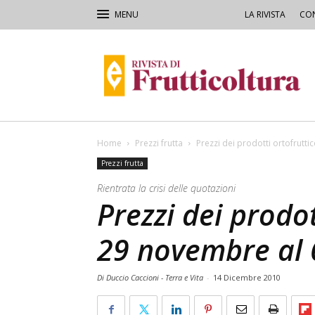
LA RIVISTA
CON
Rivista
di
Frutticoltura
e
Ortofloricoltura
Home
Prezzi frutta
Prezzi dei prodotti ortofrutt
Prezzi frutta
Rientrata la crisi delle quotazioni
Prezzi dei prodot
29 novembre al 
Di Duccio Caccioni - Terra e Vita
-
14 Dicembre 2010