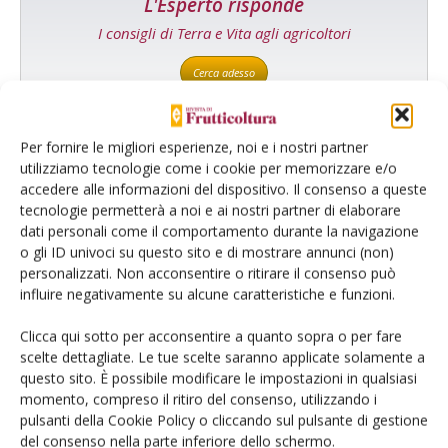
L'Esperto risponde
I consigli di Terra e Vita agli agricoltori
Cerca adesso
Per fornire le migliori esperienze, noi e i nostri partner
utilizziamo tecnologie come i cookie per memorizzare e/o
accedere alle informazioni del dispositivo. Il consenso a queste
tecnologie permetterà a noi e ai nostri partner di elaborare
dati personali come il comportamento durante la navigazione
o gli ID univoci su questo sito e di mostrare annunci (non)
personalizzati. Non acconsentire o ritirare il consenso può
influire negativamente su alcune caratteristiche e funzioni.
Dalla stessa categoria
Clicca qui sotto per acconsentire a quanto sopra o per fare
scelte dettagliate. Le tue scelte saranno applicate solamente a
ARTICOLI ABBONATI
13 Aprile 2026
questo sito. È possibile modificare le impostazioni in qualsiasi
Campagna complessa per le
momento, compreso il ritiro del consenso, utilizzando i
pulsanti della Cookie Policy o cliccando sul pulsante di gestione
arance
del consenso nella parte inferiore dello schermo.