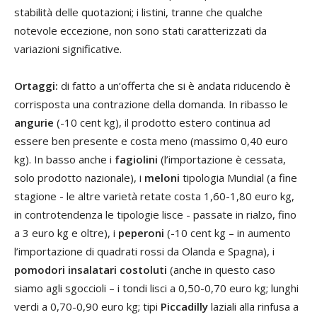
stabilità delle quotazioni; i listini, tranne che qualche
notevole eccezione, non sono stati caratterizzati da
variazioni significative.
Ortaggi:
di fatto a un’offerta che si è andata riducendo è
corrisposta una contrazione della domanda. In ribasso le
angurie
(-10 cent kg), il prodotto estero continua ad
essere ben presente e costa meno (massimo 0,40 euro
kg). In basso anche i
fagiolini
(l’importazione è cessata,
solo prodotto nazionale), i
meloni
tipologia Mundial (a fine
stagione - le altre varietà retate costa 1,60-1,80 euro kg,
in controtendenza le tipologie lisce - passate in rialzo, fino
a 3 euro kg e oltre), i
peperoni
(-10 cent kg – in aumento
l’importazione di quadrati rossi da Olanda e Spagna), i
pomodori insalatari costoluti
(anche in questo caso
siamo agli sgoccioli – i tondi lisci a 0,50-0,70 euro kg; lunghi
verdi a 0,70-0,90 euro kg; tipi
Piccadilly
laziali alla rinfusa a