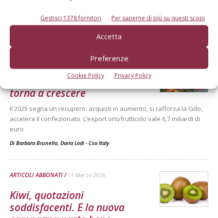
L'andamento delle quotazioni nelle ultime tre campagne
commerciali secondo l'analisi Bmti-Italmercati
Gestisci 1378 fornitori
Per saperne di più su questi scopi
Di
BMTI, Borsa Merci Telematica Italiana
Accetta
Preferenze
PREZZI FRUTTA
10 Aprile 2026
Cookie Policy
Privacy Policy
La domanda di ortofrutta
torna a crescere
Il 2025 segna un recupero: acquisti in aumento, si rafforza la Gdo,
accelera il confezionato. L’export ortofrutticolo vale 6,7 miliardi di
euro
Di Barbara Brunello, Daria Lodi - Cso Italy
-
ARTICOLI ABBONATI
11 Marzo 2026
Kiwi, quotazioni
soddisfacenti. E la nuova