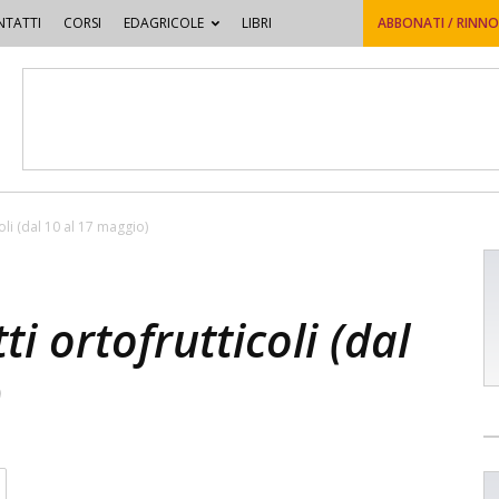
TATTI
CORSI
EDAGRICOLE
LIBRI
ABBONATI / RINN
oli (dal 10 al 17 maggio)
ti ortofrutticoli (dal
)