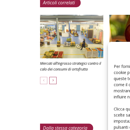
Articoli correlati
Mercati all’ingrosso strategici contro il
Pesche e net
Per forni
calo dei consumi di ortofrutta
strategico il
cookie p
queste t
come il 
mostrare
influire
Clicca q
scelte s
impostaz
pulsanti
Dalla stessa categoria