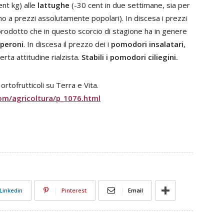
nt kg) alle
lattughe
(-30 cent in due settimane, sia per
mo a prezzi assolutamente popolari). In discesa i prezzi
 prodotto che in questo scorcio di stagione ha in genere
peroni
. In discesa il prezzo dei i
pomodori insalatari
,
ta attitudine rialzista.
Stabili i pomodori ciliegini.
rtofrutticoli su Terra e Vita.
om/agricoltura/p_1076.html
Linkedin
Pinterest
Email