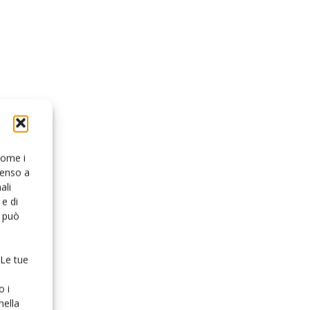
 come i
senso a
ali
e di
o può
 Le tue
o i
nella