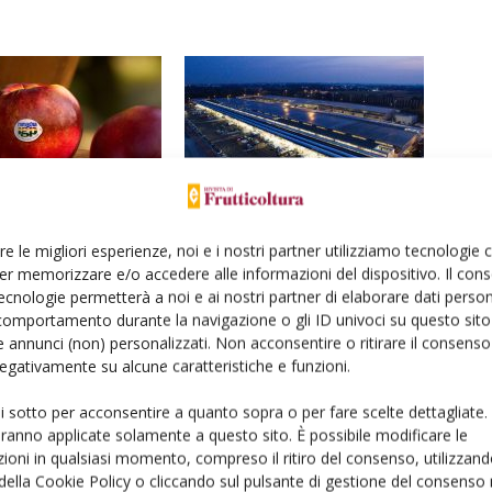
tarine di Romagna Igp:
Mercati all’ingrosso: ok, il prezzo è
re le migliori esperienze, noi e i nostri partner utilizziamo tecnologie
 localismo
giusto
er memorizzare e/o accedere alle informazioni del dispositivo. Il con
ecnologie permetterà a noi e ai nostri partner di elaborare dati person
comportamento durante la navigazione o gli ID univoci su questo sito 
 annunci (non) personalizzati. Non acconsentire o ritirare il consens
 negativamente su alcune caratteristiche e funzioni.
ui sotto per acconsentire a quanto sopra o per fare scelte dettagliate.
aranno applicate solamente a questo sito. È possibile modificare le
ioni in qualsiasi momento, compreso il ritiro del consenso, utilizzand
 della Cookie Policy o cliccando sul pulsante di gestione del consenso 