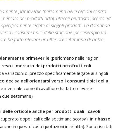
amente primaverile (perlomeno nelle regioni centro
 mercato dei prodotti ortofrutticoli piuttosto incerto ed
o specificamente legate ai singoli prodotti. La domanda
verso i consumi tipici della stagione: per esempio un
ore ha fatto rilevare un’ulteriore settimana di rialzo
pienamente primaverile
(perlomeno nelle regioni
 reso il mercato dei prodotti ortofrutticoli
a variazioni di prezzo specificamente legate ai singoli
decisa nell’orientarsi verso i consumi tipici della
e invernale come il cavolfiore ha fatto rilevare
in due settimane).
 delle orticole anche per prodotti quali i cavoli
ecuperato dopo i cali della settimana scorsa).
In ribasso
nche in questo caso quotazioni in risalita). Sono risultati