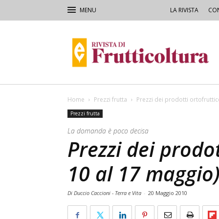
LA RIVISTA
CON
Rivista
di
Frutticoltura
e
Ortofloricoltura
Home
Prezzi frutta
Prezzi dei prodotti ortofruttic
Prezzi frutta
La domanda è poco decisa
Prezzi dei prodot
10 al 17 maggio
Di Duccio Caccioni - Terra e Vita
-
20 Maggio 2010