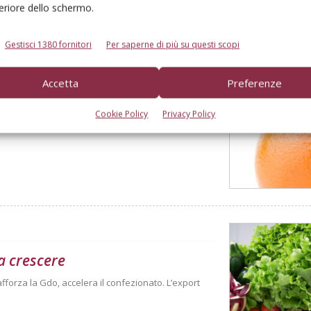
feriore dello schermo.
Gestisci 1380 fornitori
Per saperne di più su questi scopi
nce
Accetta
Preferenze
agne commerciali secondo l'analisi Bmti-Italmercati
Cookie Policy
Privacy Policy
a crescere
afforza la Gdo, accelera il confezionato. L’export