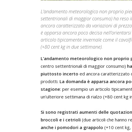
L’andamento meteorologico non proprio pien
settentrionali di maggior consumo) ha reso il
ancora caratterizzato da variazioni di prezz
è apparsa ancora poco decisa nell’orientarsi 
articolo tipicamente invernale come il cavolfi
(+80 cent kg in due settimane).
L’andamento meteorologico non proprio 
centro settentrionali di maggior consumo)
ha
piuttosto incerto
ed ancora caratterizzato d
prodotti.
La domanda è apparsa ancora poco 
stagione
: per esempio un articolo tipicament
un’ulteriore settimana di rialzo (+80 cent kg 
Si sono registrati aumenti delle quotazioni
broccoli e i cetrioli
(due articoli che hanno r
anche i pomodori a grappolo
(+10 cent kg, a