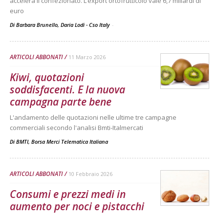
accelera il confezionato. L’export ortofrutticolo vale 6,7 miliardi di
euro
Di Barbara Brunello, Daria Lodi - Cso Italy
-
ARTICOLI ABBONATI
11 Marzo 2026
Kiwi, quotazioni
soddisfacenti. E la nuova
campagna parte bene
L'andamento delle quotazioni nelle ultime tre campagne
commerciali secondo l'analisi Bmti-Italmercati
Di
BMTI, Borsa Merci Telematica Italiana
ARTICOLI ABBONATI
10 Febbraio 2026
Consumi e prezzi medi in
aumento per noci e pistacchi