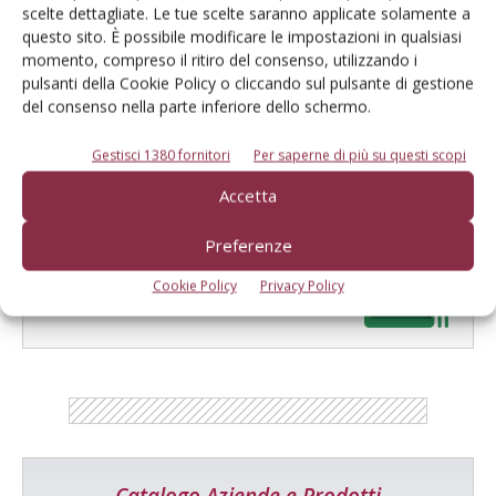
Mercati all’ingrosso: ok, il prezzo è
scelte dettagliate. Le tue scelte saranno applicate solamente a
giusto
questo sito. È possibile modificare le impostazioni in qualsiasi
momento, compreso il ritiro del consenso, utilizzando i
pulsanti della Cookie Policy o cliccando sul pulsante di gestione
del consenso nella parte inferiore dello schermo.
Gestisci 1380 fornitori
Per saperne di più su questi scopi
Accetta
Preferenze
E-magazine
Tecniche, prodotti e servizi dalle aziende
Cookie Policy
Privacy Policy