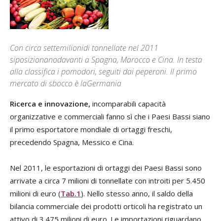
Con circa settemilionidi tonnellate nel 2011
siposizionanodavanti a Spagna, Marocco e Cina. In testa
alla classifica i pomodori, seguiti dai peperoni. Il primo
mercato di sbocco è laGermania
Ricerca e innovazione,
incomparabili capacità
organizzative e commerciali fanno sì che i Paesi Bassi siano
il primo esportatore mondiale di ortaggi freschi,
precedendo Spagna, Messico e Cina.
Nel 2011, le esportazioni di ortaggi dei Paesi Bassi sono
arrivate a circa 7 milioni di tonnellate con introiti per 5.450
milioni di euro (
Tab.1
). Nello stesso anno, il saldo della
bilancia commerciale dei prodotti orticoli ha registrato un
attivo di 3.475 milioni di euro. Le importazioni riguardano