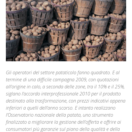
Gli operatori del settore pataticolo fanno quadrato. E al
termine di una difficile campagna 2009, con quotazioni
all’origine in calo, a seconda delle zone, tra il 10% e il 25%,
siglano l’accordo interprofessionale 2010 per il prodotto
destinato alla trasformazione, con prezzi indicativi appena
inferiori a quelli dell’anno scorso. E intanto realizzano
l’Osservatorio nazionale della patata, uno strumento
finalizzato a migliorare la gestione dell’offerta e offrire ai
consumatori più garanzie sul piano della qualità e della