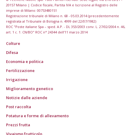
20157 Milano | Codice fiscale, Partita IVA e Iscrizione al Registro delle
imprese di Milano: 00753480151
Registrazione tribunale di Milano n. 68 - 05.03.2014 (precedentemente
registrata al Tribunale di Bologna n. 4999 del 22/07/1982)
ROC "Poste italiane Spa – sped. A.P. - DL 353/2003 conv. L. 27/02/2004 n. 46,
art. 1 c. 1: CN/BO" ROC n° 24344 dell’11 marzo 2014
Colture
Difesa
Economia e politica
Fertilizzazione
Irrigazione
Miglioramento genetico
Notizie dalle aziende
Post raccolta
Potatura e forme di allevamento
Prezzi frutta
Vivaismo frutticolo