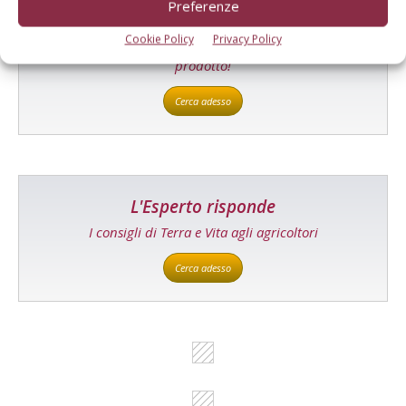
Preferenze
Catalogo Aziende e Prodotti
Cookie Policy
Privacy Policy
Un modo semplice per cercare un'azienda o un
prodotto!
Cerca adesso
L'Esperto risponde
I consigli di Terra e Vita agli agricoltori
Cerca adesso