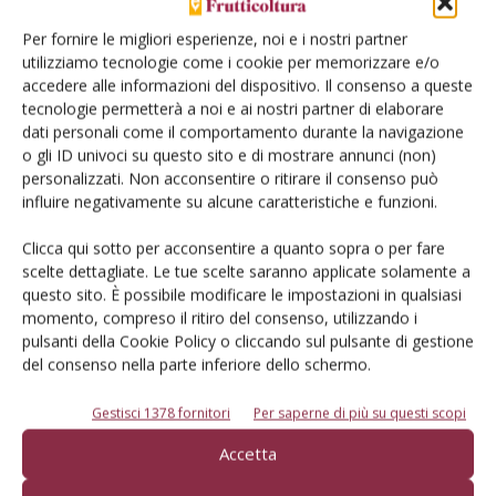
Mercati all’ingrosso: ok, il prezzo è
Per fornire le migliori esperienze, noi e i nostri partner
giusto
utilizziamo tecnologie come i cookie per memorizzare e/o
accedere alle informazioni del dispositivo. Il consenso a queste
tecnologie permetterà a noi e ai nostri partner di elaborare
dati personali come il comportamento durante la navigazione
o gli ID univoci su questo sito e di mostrare annunci (non)
personalizzati. Non acconsentire o ritirare il consenso può
influire negativamente su alcune caratteristiche e funzioni.
Clicca qui sotto per acconsentire a quanto sopra o per fare
E-magazine
scelte dettagliate. Le tue scelte saranno applicate solamente a
questo sito. È possibile modificare le impostazioni in qualsiasi
Tecniche, prodotti e servizi dalle aziende
momento, compreso il ritiro del consenso, utilizzando i
pulsanti della Cookie Policy o cliccando sul pulsante di gestione
del consenso nella parte inferiore dello schermo.
Gestisci 1378 fornitori
Per saperne di più su questi scopi
Accetta