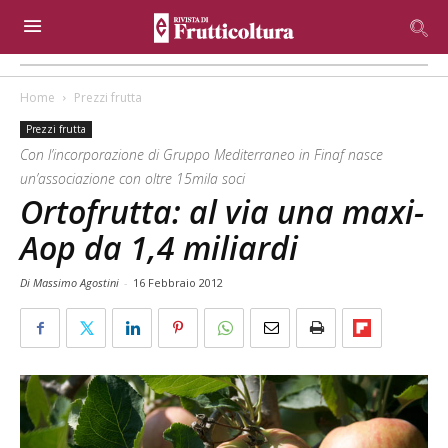
Home
Prezzi frutta
Prezzi frutta
Con l’incorporazione di Gruppo Mediterraneo in Finaf nasce
un’associazione con oltre 15mila soci
Ortofrutta: al via una maxi-
Aop da 1,4 miliardi
Di Massimo Agostini
-
16 Febbraio 2012