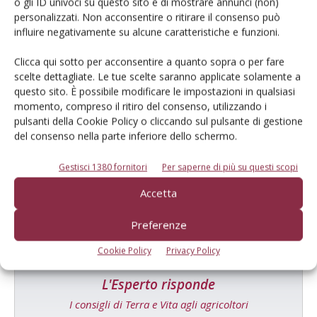
Tecniche, prodotti e servizi dalle aziende
o gli ID univoci su questo sito e di mostrare annunci (non)
personalizzati. Non acconsentire o ritirare il consenso può
influire negativamente su alcune caratteristiche e funzioni.
Clicca qui sotto per acconsentire a quanto sopra o per fare
scelte dettagliate. Le tue scelte saranno applicate solamente a
questo sito. È possibile modificare le impostazioni in qualsiasi
momento, compreso il ritiro del consenso, utilizzando i
pulsanti della Cookie Policy o cliccando sul pulsante di gestione
Catalogo Aziende e Prodotti
del consenso nella parte inferiore dello schermo.
Un modo semplice per cercare un'azienda o un
Gestisci 1380 fornitori
Per saperne di più su questi scopi
prodotto!
Accetta
Cerca adesso
Preferenze
Cookie Policy
Privacy Policy
L'Esperto risponde
I consigli di Terra e Vita agli agricoltori